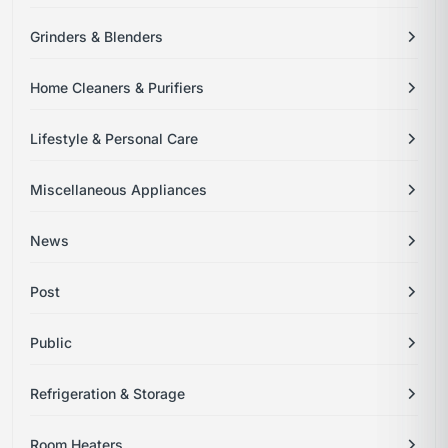
Grinders & Blenders
Home Cleaners & Purifiers
Lifestyle & Personal Care
Miscellaneous Appliances
News
Post
Public
Refrigeration & Storage
Room Heaters