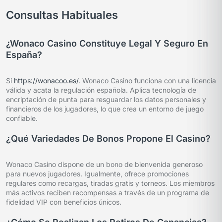
Consultas Habituales
¿Wonaco Casino Constituye Legal Y Seguro En
España?
Sí
https://wonacoo.es/
. Wonaco Casino funciona con una licencia
válida y acata la regulación española. Aplica tecnología de
encriptación de punta para resguardar los datos personales y
financieros de los jugadores, lo que crea un entorno de juego
confiable.
¿Qué Variedades De Bonos Propone El Casino?
Wonaco Casino dispone de un bono de bienvenida generoso
para nuevos jugadores. Igualmente, ofrece promociones
regulares como recargas, tiradas gratis y torneos. Los miembros
más activos reciben recompensas a través de un programa de
fidelidad VIP con beneficios únicos.