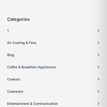
Categories
1
Air Cooling & Fans
Blog
Coffee & Breakfast Appliances
Cookers
Cookware
Entertainment & Communication