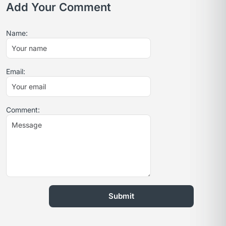
Add Your Comment
Name:
Email:
Comment: