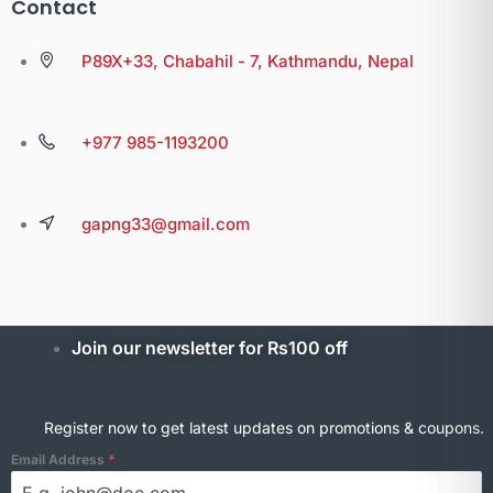
Contact
P89X+33, Chabahil - 7, Kathmandu, Nepal
+977 985-1193200
gapng33@gmail.com
Join our newsletter for Rs100 off
Register now to get latest updates on promotions & coupons.
Email Address
*