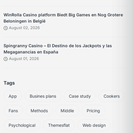
WinRolla Casino platform Biedt Big Games en Nog Grotere
Beloningen in België
August 02, 2026
Spingranny Casino – El Destino de los Jackpots y las
Megaganancias en España
August 01, 2026
Tags
App
Busines plans
Case study
Cookers
Fans
Methods
Middle
Pricing
Psychological
Themesflat
Web design