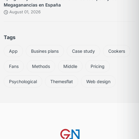
Megaganancias en España
August 01, 2026
Tags
App
Busines plans
Case study
Cookers
Fans
Methods
Middle
Pricing
Psychological
Themesflat
Web design