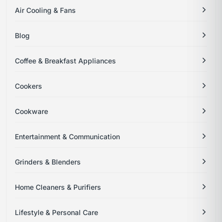
Air Cooling & Fans
Blog
Coffee & Breakfast Appliances
Cookers
Cookware
Entertainment & Communication
Grinders & Blenders
Home Cleaners & Purifiers
Lifestyle & Personal Care