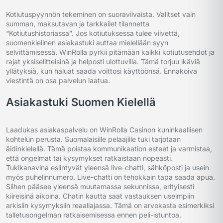
Kotiutuspyynnön tekeminen on suoraviivaista. Valitset vain
summan, maksutavan ja tarkkailet tilannetta
“Kotiutushistoriassa”. Jos kotiutuksessa tulee viivettä,
suomenkielinen asiakastuki auttaa mielellään syyn
selvittämisessä. WinRolla pyrkii pitämään kaikki kotiutusehdot ja
rajat yksiselitteisinä ja helposti ulottuvilla. Tämä torjuu ikäviä
yllätyksiä, kun haluat saada voittosi käyttöönsä. Ennakoiva
viestintä on osa palvelun laatua.
Asiakastuki Suomen Kielellä
Laadukas asiakaspalvelu on WinRolla Casinon kuninkaallisen
kohtelun perusta. Suomalaisille pelaajille tuki tarjotaan
äidinkielellä. Tämä poistaa kommunikaation esteet ja varmistaa,
että ongelmat tai kysymykset ratkaistaan nopeasti.
Tukikanavina esiintyvät yleensä live-chatti, sähköposti ja usein
myös puhelinnumero. Live-chatti on tehokkain tapa saada apua.
Siihen pääsee yleensä muutamassa sekunnissa, erityisesti
kiireisinä aikoina. Chatin kautta saat vastauksen useimpiin
arkisiin kysymyksiin reaaliajassa. Tämä on arvokasta esimerkiksi
talletusongelman ratkaisemisessa ennen peli-istuntoa.