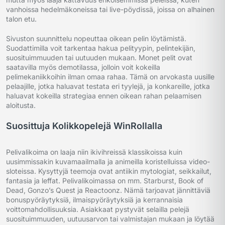
vanhoissa hedelmäkoneissa tai live-pöydissä, joissa on alhainen
talon etu.
Sivuston suunnittelu nopeuttaa oikean pelin löytämistä.
Suodattimilla voit tarkentaa hakua pelityypin, pelintekijän,
suosituimmuuden tai uutuuden mukaan. Monet pelit ovat
saatavilla myös demotilassa, jolloin voit kokeilla
pelimekaniikkoihin ilman omaa rahaa. Tämä on arvokasta uusille
pelaajille, jotka haluavat testata eri tyylejä, ja konkareille, jotka
haluavat kokeilla strategiaa ennen oikean rahan pelaamisen
aloitusta.
Suosittuja Kolikkopelejä WinRollalla
Pelivalikoima on laaja niin ikivihreissä klassikoissa kuin
uusimmissakin kuvamaailmalla ja animeilla koristelluissa video-
sloteissa. Kysyttyjä teemoja ovat antiikin mytologiat, seikkailut,
fantasia ja leffat. Pelivalikoimassa on mm. Starburst, Book of
Dead, Gonzo’s Quest ja Reactoonz. Nämä tarjoavat jännittäviä
bonuspyöräytyksiä, ilmaispyöräytyksiä ja kerrannaisia
voittomahdollisuuksia. Asiakkaat pystyvät selailla pelejä
suosituimmuuden, uutuusarvon tai valmistajan mukaan ja löytää