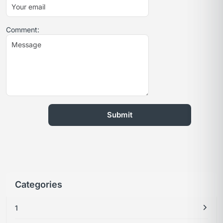
Comment:
Categories
1