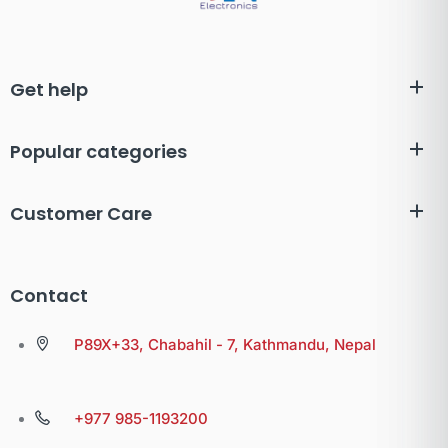
Get help
Popular categories
Customer Care
Contact
P89X+33, Chabahil - 7, Kathmandu, Nepal
+977 985-1193200