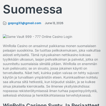
Suomessa
gapng33@gmail.com
June 13, 2026
WinRolla Casino on ansainnut paikkansa monen suomalaisen
pelaajan suosikkina. Se tuottaa pelikokemuksen, joka vaikuttaa
aidosti erityiseltä. Tämä nykyaikainen nettikasino kokoaa
tyylikkään ulkoasun, laajan pelivalikoiman ja palvelut, jotka on
suunniteltu suomalaisia silmällä pitäen. WinRolla on enemmän
kuin pelisivusto; se on sivusto, jossa jokainen käynti on
tervetulleelta. Näet heti, kuinka paljon vaivaa on tehty sujuvan
käytön ja turvallisen ympäristön eteen. Kuninkaallinen kohtelu
saa alkunsa siitä hetkestä, kun kirjaudut sisään, ja se kulkee
sinua jokaisella kierroksella. Se ilmenee yksityiskohdissa:
nopeassa rekisteröitymisessä ilman turhaa paperinpyöritystä,
selkeissä ehdoissa ja henkilökohtaisessa tervehdyksessä.
WinRolla Casinon Synty Ja Periaatteet