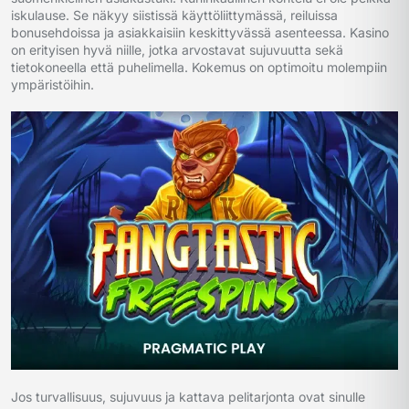
iskulause. Se näkyy siistissä käyttöliittymässä, reiluissa
bonusehdoissa ja asiakkaisiin keskittyvässä asenteessa. Kasino
on erityisen hyvä niille, jotka arvostavat sujuvuutta sekä
tietokoneella että puhelimella. Kokemus on optimoitu molempiin
ympäristöihin.
Jos turvallisuus, sujuvuus ja kattava pelitarjonta ovat sinulle