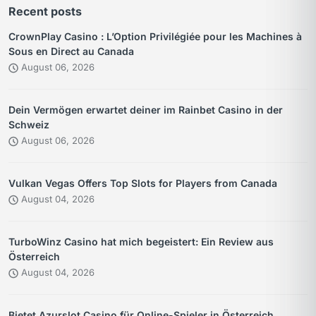
Recent posts
CrownPlay Casino : L’Option Privilégiée pour les Machines à
Sous en Direct au Canada
August 06, 2026
Dein Vermögen erwartet deiner im Rainbet Casino in der
Schweiz
August 06, 2026
Vulkan Vegas Offers Top Slots for Players from Canada
August 04, 2026
TurboWinz Casino hat mich begeistert: Ein Review aus
Österreich
August 04, 2026
Bietet Azurslot Casino für Online-Spieler in Österreich