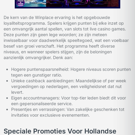
De kern van de Winplace ervaring is het opgebouwde
loyaliteitsprogramma. Spelers krijgen punten bij elke inzet op
een omvangrijk aantal spellen, van slots tot live casino games.
Deze punten zijn geen lege woorden; ze zijn meteen
inwisselbaar voor daadwerkelijk speeltegoed, wat een voelbaar
besef van groei verschaft. Het programma heeft diverse
niveaus, en wanneer spelers stijgen, zijn de beloningen
aanzienlijk omvangrijker. Denk aan:
Hogere puntenspaarsnelheid: Hogere niveaus scoren punten
tegen een gunstiger ratio.
Unieke cashback aanbiedingen: Maandelijkse of per week
vergoedingen op nederlagen, een veiligheidsnet dat nut
levert.
Eigen accountmanagers: Voor top-tier leden biedt dit voor
een gepersonaliseerde service.
Presentjes en verrassingen: Van zakelijke geschenken tot
invitaties voor exclusieve evenementen.
Speciale Promoties Voor Hollandse