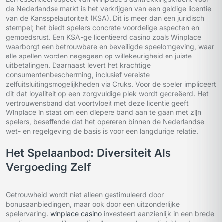
de Nederlandse markt is het verkrijgen van een geldige licentie
van de Kansspelautoriteit (KSA). Dit is meer dan een juridisch
stempel; het biedt spelers concrete voordelige aspecten en
gemoedsrust. Een KSA-ge licentieerd casino zoals Winplace
waarborgt een betrouwbare en beveiligde speelomgeving, waar
alle spellen worden nagegaan op willekeurigheid en juiste
uitbetalingen. Daarnaast levert het krachtige
consumentenbescherming, inclusief vereiste
zelfuitsluitingsmogelijkheden via Cruks. Voor de speler impliceert
dit dat loyaliteit op een zorgvuldige plek wordt gecreëerd. Het
vertrouwensband dat voortvloeit met deze licentie geeft
Winplace in staat om een diepere band aan te gaan met zijn
spelers, beseffende dat het opereren binnen de Nederlandse
wet- en regelgeving de basis is voor een langdurige relatie.
Het Spelaanbod: Diversiteit Als
Vergoeding Zelf
Getrouwheid wordt niet alleen gestimuleerd door
bonusaanbiedingen, maar ook door een uitzonderlijke
spelervaring.
winplace casino
investeert aanzienlijk in een brede