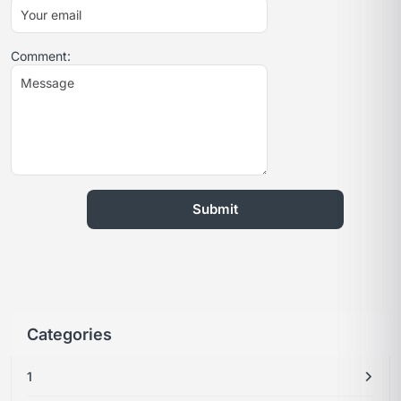
Comment:
Categories
1