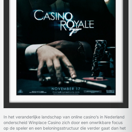
In het veranderlijke landschap van online casino’s in Nederland
onderscheid Winplace Casino zich door een onwrikbare focus
op de speler en een beloningsstructuur die verder gaat dan het