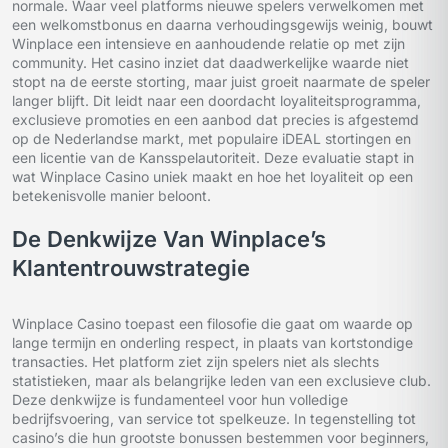
normale. Waar veel platforms nieuwe spelers verwelkomen met
een welkomstbonus en daarna verhoudingsgewijs weinig, bouwt
Winplace een intensieve en aanhoudende relatie op met zijn
community. Het casino inziet dat daadwerkelijke waarde niet
stopt na de eerste storting, maar juist groeit naarmate de speler
langer blijft. Dit leidt naar een doordacht loyaliteitsprogramma,
exclusieve promoties en een aanbod dat precies is afgestemd
op de Nederlandse markt, met populaire iDEAL stortingen en
een licentie van de Kansspelautoriteit. Deze evaluatie stapt in
wat Winplace Casino uniek maakt en hoe het loyaliteit op een
betekenisvolle manier beloont.
De Denkwijze Van Winplace’s
Klantentrouwstrategie
Winplace Casino toepast een filosofie die gaat om waarde op
lange termijn en onderling respect, in plaats van kortstondige
transacties. Het platform ziet zijn spelers niet als slechts
statistieken, maar als belangrijke leden van een exclusieve club.
Deze denkwijze is fundamenteel voor hun volledige
bedrijfsvoering, van service tot spelkeuze. In tegenstelling tot
casino’s die hun grootste bonussen bestemmen voor beginners,