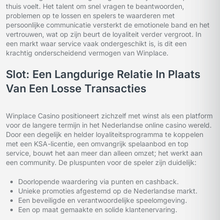
thuis voelt. Het talent om snel vragen te beantwoorden,
problemen op te lossen en spelers te waarderen met
persoonlijke communicatie versterkt de emotionele band en het
vertrouwen, wat op zijn beurt de loyaliteit verder vergroot. In
een markt waar service vaak ondergeschikt is, is dit een
krachtig onderscheidend vermogen van Winplace.
Slot: Een Langdurige Relatie In Plaats
Van Een Losse Transacties
Winplace Casino positioneert zichzelf met winst als een platform
voor de langere termijn in het Nederlandse online casino wereld.
Door een degelijk en helder loyaliteitsprogramma te koppelen
met een KSA-licentie, een omvangrijk spelaanbod en top
service, bouwt het aan meer dan alleen omzet; het werkt aan
een community. De pluspunten voor de speler zijn duidelijk:
Doorlopende waardering via punten en cashback.
Unieke promoties afgestemd op de Nederlandse markt.
Een beveiligde en verantwoordelijke speelomgeving.
Een op maat gemaakte en solide klantenervaring.