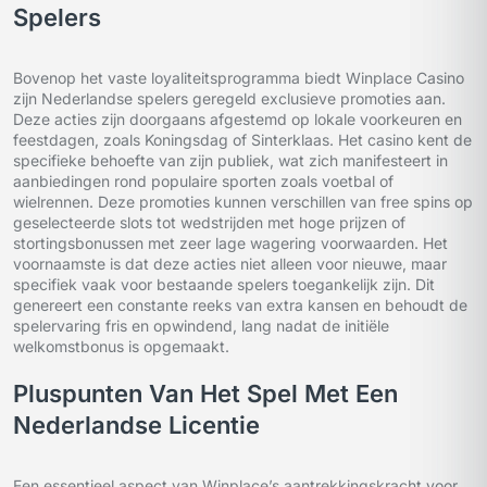
Spelers
Bovenop het vaste loyaliteitsprogramma biedt Winplace Casino
zijn Nederlandse spelers geregeld exclusieve promoties aan.
Deze acties zijn doorgaans afgestemd op lokale voorkeuren en
feestdagen, zoals Koningsdag of Sinterklaas. Het casino kent de
specifieke behoefte van zijn publiek, wat zich manifesteert in
aanbiedingen rond populaire sporten zoals voetbal of
wielrennen. Deze promoties kunnen verschillen van free spins op
geselecteerde slots tot wedstrijden met hoge prijzen of
stortingsbonussen met zeer lage wagering voorwaarden. Het
voornaamste is dat deze acties niet alleen voor nieuwe, maar
specifiek vaak voor bestaande spelers toegankelijk zijn. Dit
genereert een constante reeks van extra kansen en behoudt de
spelervaring fris en opwindend, lang nadat de initiële
welkomstbonus is opgemaakt.
Pluspunten Van Het Spel Met Een
Nederlandse Licentie
Een essentieel aspect van Winplace’s aantrekkingskracht voor