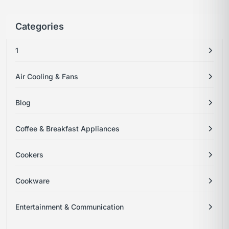
Categories
1
Air Cooling & Fans
Blog
Coffee & Breakfast Appliances
Cookers
Cookware
Entertainment & Communication