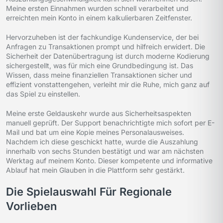
Meine ersten Einnahmen wurden schnell verarbeitet und
erreichten mein Konto in einem kalkulierbaren Zeitfenster.
Hervorzuheben ist der fachkundige Kundenservice, der bei
Anfragen zu Transaktionen prompt und hilfreich erwidert. Die
Sicherheit der Datenübertragung ist durch moderne Kodierung
sichergestellt, was für mich eine Grundbedingung ist. Das
Wissen, dass meine finanziellen Transaktionen sicher und
effizient vonstattengehen, verleiht mir die Ruhe, mich ganz auf
das Spiel zu einstellen.
Meine erste Geldauskehr wurde aus Sicherheitsaspekten
manuell geprüft. Der Support benachrichtigte mich sofort per E-
Mail und bat um eine Kopie meines Personalausweises.
Nachdem ich diese geschickt hatte, wurde die Auszahlung
innerhalb von sechs Stunden bestätigt und war am nächsten
Werktag auf meinem Konto. Dieser kompetente und informative
Ablauf hat mein Glauben in die Plattform sehr gestärkt.
Die Spielauswahl Für Regionale
Vorlieben