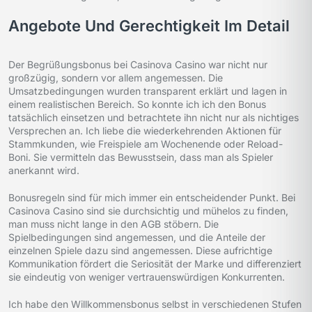
Angebote Und Gerechtigkeit Im Detail
Der Begrüßungsbonus bei Casinova Casino war nicht nur
großzügig, sondern vor allem angemessen. Die
Umsatzbedingungen wurden transparent erklärt und lagen in
einem realistischen Bereich. So konnte ich ich den Bonus
tatsächlich einsetzen und betrachtete ihn nicht nur als nichtiges
Versprechen an. Ich liebe die wiederkehrenden Aktionen für
Stammkunden, wie Freispiele am Wochenende oder Reload-
Boni. Sie vermitteln das Bewusstsein, dass man als Spieler
anerkannt wird.
Bonusregeln sind für mich immer ein entscheidender Punkt. Bei
Casinova Casino sind sie durchsichtig und mühelos zu finden,
man muss nicht lange in den AGB stöbern. Die
Spielbedingungen sind angemessen, und die Anteile der
einzelnen Spiele dazu sind angemessen. Diese aufrichtige
Kommunikation fördert die Seriosität der Marke und differenziert
sie eindeutig von weniger vertrauenswürdigen Konkurrenten.
Ich habe den Willkommensbonus selbst in verschiedenen Stufen