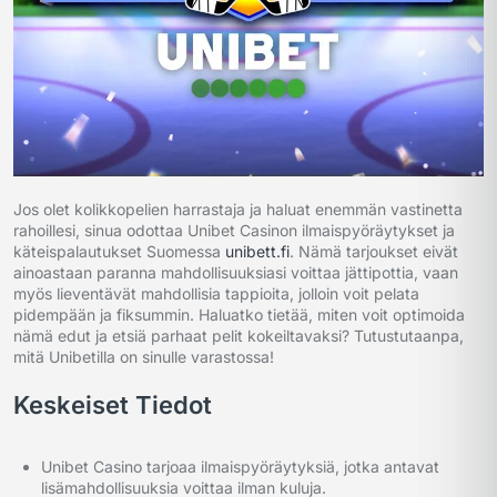
Jos olet kolikkopelien harrastaja ja haluat enemmän vastinetta
rahoillesi, sinua odottaa Unibet Casinon ilmaispyöräytykset ja
käteispalautukset Suomessa
unibett.fi
. Nämä tarjoukset eivät
ainoastaan paranna mahdollisuuksiasi voittaa jättipottia, vaan
myös lieventävät mahdollisia tappioita, jolloin voit pelata
pidempään ja fiksummin. Haluatko tietää, miten voit optimoida
nämä edut ja etsiä parhaat pelit kokeiltavaksi? Tutustutaanpa,
mitä Unibetilla on sinulle varastossa!
Keskeiset Tiedot
Unibet Casino tarjoaa ilmaispyöräytyksiä, jotka antavat
lisämahdollisuuksia voittaa ilman kuluja.