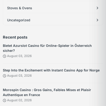
Stoves & Ovens
Uncategorized
Recent posts
Bietet Azurslot Casino für Online-Spieler in Österreich
sicher?
August 03, 2026
Step Into the Excitement with Instant Casino App for Norge
August 03, 2026
Morospin Casino : Gros Gains, Faibles Mises et Plaisir
Authentique en France
August 02, 2026