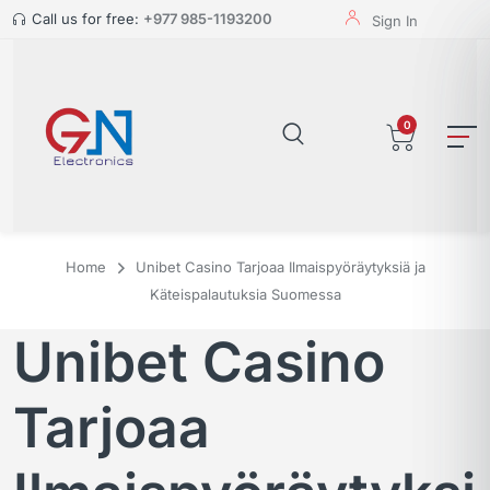
Call us for free:
+977 985-1193200
Sign In
0
Home
Unibet Casino Tarjoaa Ilmaispyöräytyksiä ja
Käteispalautuksia Suomessa
Unibet Casino
Tarjoaa