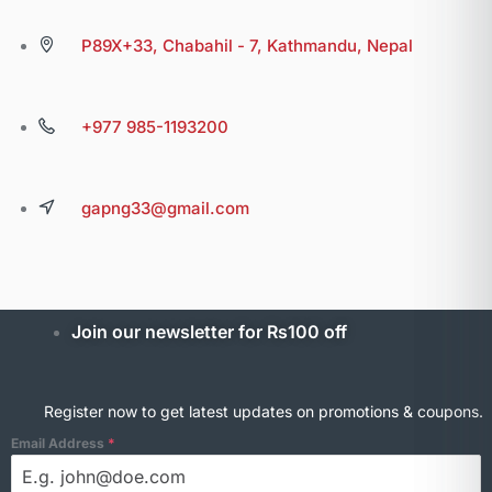
P89X+33, Chabahil - 7, Kathmandu, Nepal
+977 985-1193200
gapng33@gmail.com
Join our newsletter for Rs100 off
Register now to get latest updates on promotions & coupons.
Email Address
*