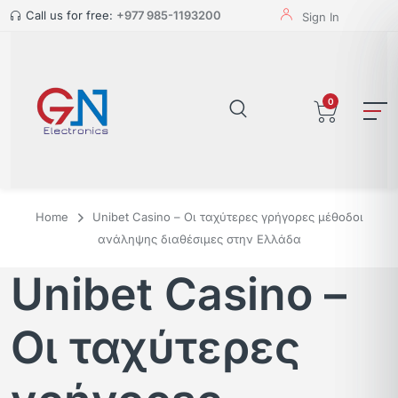
Call us for free:
+977 985-1193200
Sign In
0
Home
Unibet Casino – Οι ταχύτερες γρήγορες μέθοδοι
ανάληψης διαθέσιμες στην Ελλάδα
Unibet Casino –
Οι ταχύτερες