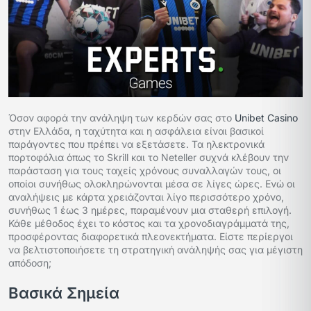
Όσον αφορά την ανάληψη των κερδών σας στο
Unibet Casino
στην Ελλάδα, η ταχύτητα και η ασφάλεια είναι βασικοί
παράγοντες που πρέπει να εξετάσετε. Τα ηλεκτρονικά
πορτοφόλια όπως το Skrill και το Neteller συχνά κλέβουν την
παράσταση για τους ταχείς χρόνους συναλλαγών τους, οι
οποίοι συνήθως ολοκληρώνονται μέσα σε λίγες ώρες. Ενώ οι
αναλήψεις με κάρτα χρειάζονται λίγο περισσότερο χρόνο,
συνήθως 1 έως 3 ημέρες, παραμένουν μια σταθερή επιλογή.
Κάθε μέθοδος έχει το κόστος και τα χρονοδιαγράμματά της,
προσφέροντας διαφορετικά πλεονεκτήματα. Είστε περίεργοι
να βελτιστοποιήσετε τη στρατηγική ανάληψής σας για μέγιστη
απόδοση;
Βασικά Σημεία