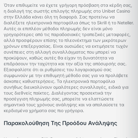
Όταν επιθυμείτε να έχετε γρήγορη πρόσβαση στα κέρδη σας,
η διαλογή της σωστής επιλογής πληρωμής στο Unibet Casino
στην Ελλάδα κάνει όλη τη διαφορά. Σας προτείνω να
διαλέξετε ηλεκτρονικά πορτοφόλια όπως το Skrill ή το Neteller.
Αυτές οι επιπλέον μέθοδοι πληρωμής δεν είναι μόνο
γρηγορότερες από τις παραδοσιακές τραπεζικές μεταφορές,
αλλά προσφέρουν επίσης το πλεονέκτημα των μικρότερων
χρόνων επεξεργασίας. Είναι ουσιώδες να εκτιμήσετε τυχόν
συνέπειες στη αλλαγή συναλλάγματος που μπορεί να
προκύψουν, καθώς αυτές θα είχαν τη δυνατότητα να
επιδράσουν την ταχύτητα και την αξία της απόσυρσής σας.
Εξασφαλίστε ότι οι ρυθμίσεις του λογαριασμού σας
συμφωνούν με την επιθυμητή μέθοδο σας για να προλάβετε
άσκοπες καθυστερήσεις. Τα ηλεκτρονικά πορτοφόλια
συνήθως διευκολύνουν ομαλότερες συναλλαγές, ειδικά για
τους διεθνείς παίκτες. Διαλέγοντας προσεκτικά την
προσέγγιση πληρωμής σας, μπορείτε να ελαττώσετε
σημαντικά τους χρόνους ανάληψης και να απολαύσετε τα
κερδισμένα χρήματα σας πιο γρήγορα.
Παρακολούθηση Της Προόδου Ανάληψης