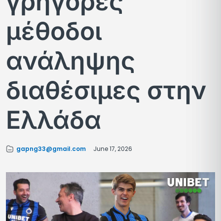
γρήγορες
μέθοδοι
ανάληψης
διαθέσιμες στην
Ελλάδα
gapng33@gmail.com
June 17, 2026