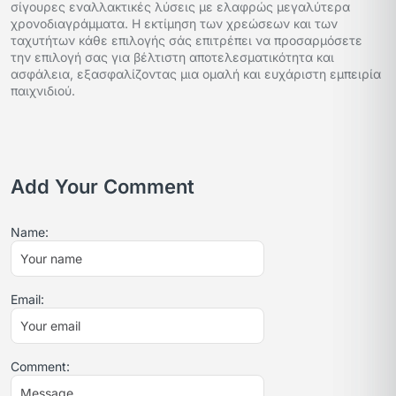
σίγουρες εναλλακτικές λύσεις με ελαφρώς μεγαλύτερα
χρονοδιαγράμματα. Η εκτίμηση των χρεώσεων και των
ταχυτήτων κάθε επιλογής σάς επιτρέπει να προσαρμόσετε
την επιλογή σας για βέλτιστη αποτελεσματικότητα και
ασφάλεια, εξασφαλίζοντας μια ομαλή και ευχάριστη εμπειρία
παιχνιδιού.
Add Your Comment
Name:
Email:
Comment: