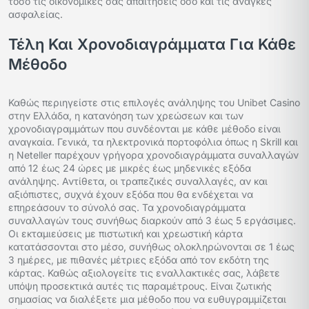
τόσο τις οικονομικές σας απαιτήσεις όσο και τις ανάγκες
ασφαλείας.
Τέλη Και Χρονοδιαγράμματα Για Κάθε
Μέθοδο
Καθώς περιηγείστε στις επιλογές ανάληψης του Unibet Casino
στην Ελλάδα, η κατανόηση των χρεώσεων και των
χρονοδιαγραμμάτων που συνδέονται με κάθε μέθοδο είναι
αναγκαία. Γενικά, τα ηλεκτρονικά πορτοφόλια όπως η Skrill και
η Neteller παρέχουν γρήγορα χρονοδιαγράμματα συναλλαγών
από 12 έως 24 ώρες με μικρές έως μηδενικές εξόδα
ανάληψης. Αντίθετα, οι τραπεζικές συναλλαγές, αν και
αξιόπιστες, συχνά έχουν εξόδα που θα ενδέχεται να
επηρεάσουν το σύνολό σας. Τα χρονοδιαγράμματα
συναλλαγών τους συνήθως διαρκούν από 3 έως 5 εργάσιμες.
Οι εκταμιεύσεις με πιστωτική και χρεωστική κάρτα
κατατάσσονται στο μέσο, συνήθως ολοκληρώνονται σε 1 έως
3 ημέρες, με πιθανές μέτριες εξόδα από τον εκδότη της
κάρτας. Καθώς αξιολογείτε τις εναλλακτικές σας, λάβετε
υπόψη προσεκτικά αυτές τις παραμέτρους. Είναι ζωτικής
σημασίας να διαλέξετε μια μέθοδο που να ευθυγραμμίζεται