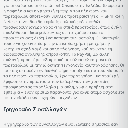
για αποσύρσεις από το Unibet Casino στην Ελλάδα, θεωρώ ότι
η ασφάλεια και η χρηστική εμπειρία του ηλεκτρονικού
πορτοφολιού αποτελούν υψηλές προτεραιότητες. Η Skrill και η
Neteller είναι δύο δημοφιλείς επιλογές εδώ, καθώς
προσφέρουν ισχυρά χαρακτηριστικά προστασίας, όπως διπλή
επαλήθευση, διασφαλίζοντας ότι τα χρήματα και τα
προσωπικά σας δεδομένα παραμένουν ασφαλή. Οι διεπαφές
τους ενισχύουν επίσης την εμπειρία χρήστη με χρήστη-
κεντρικό σχεδιασμό και απλή πλοήγηση, καθιστώντας τη
διαδικασία ανάληψης απρόσκοπτη. Το PayPal, μια άλλη
επιλογή, προσφέρει εξαιρετική ασφάλεια ηλεκτρονικού
πορτοφολιού με την ιδιόκτητη τεχνολογία κρυπτογράφησης. Οι
παίκτες εκτιμούν την διεθνή φήμη και αξιοπιστία του. Με αυτά
τα ηλεκτρονικά πορτοφόλια, έχω παρατηρήσει μια σταθερή
έμφαση στην προστασία των δεδομένων των χρηστών,
προσφέροντας παράλληλα μια απλή, χωρίς προβλήματα
εμπειρία – έναν κρίσιμο παράγοντα για κάθε άτομο ασχολείται
με τον κλάδο των τυχερών παιχνιδιών.
Γρηγοράδα Συναλλαγών
Η γρηγοράδα των συναλλαγών είναι ζωτικής σημασίας εάν