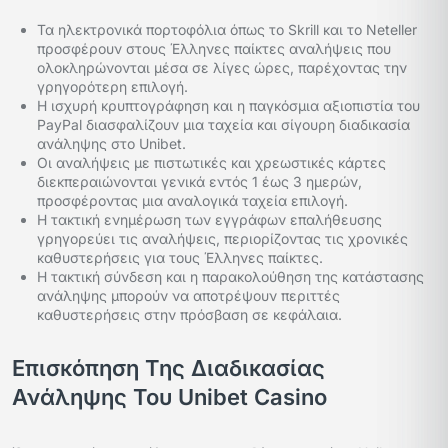
Τα ηλεκτρονικά πορτοφόλια όπως το Skrill και το Neteller
προσφέρουν στους Έλληνες παίκτες αναλήψεις που
ολοκληρώνονται μέσα σε λίγες ώρες, παρέχοντας την
γρηγορότερη επιλογή.
Η ισχυρή κρυπτογράφηση και η παγκόσμια αξιοπιστία του
PayPal διασφαλίζουν μια ταχεία και σίγουρη διαδικασία
ανάληψης στο Unibet.
Οι αναλήψεις με πιστωτικές και χρεωστικές κάρτες
διεκπεραιώνονται γενικά εντός 1 έως 3 ημερών,
προσφέροντας μια αναλογικά ταχεία επιλογή.
Η τακτική ενημέρωση των εγγράφων επαλήθευσης
γρηγορεύει τις αναλήψεις, περιορίζοντας τις χρονικές
καθυστερήσεις για τους Έλληνες παίκτες.
Η τακτική σύνδεση και η παρακολούθηση της κατάστασης
ανάληψης μπορούν να αποτρέψουν περιττές
καθυστερήσεις στην πρόσβαση σε κεφάλαια.
Επισκόπηση Της Διαδικασίας
Ανάληψης Του Unibet Casino