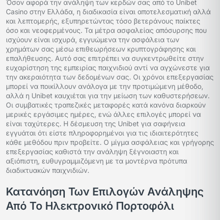
Όσον αφορά την ανάληψη των κερδών σας από το Unibet
Casino στην Ελλάδα, η διαδικασία είναι αποτελεσματική αλλά
και λεπτομερής, εξυπηρετώντας τόσο βετεράνους παίκτες
όσο και νεοφερμένους. Τα μέτρα ασφαλείας απόσυρσης που
ισχύουν είναι ισχυρά, εγγυώμενα την ασφάλεια των
χρημάτων σας μέσω επιθεωρήσεων κρυπτογράφησης και
επαλήθευσης. Αυτό σας επιτρέπει να συγκεντρωθείτε στην
ευχαρίστηση της εμπειρίας παιχνιδιού αντί να αγχώνεστε για
την ακεραιότητα των δεδομένων σας. Οι χρόνοι επεξεργασίας
μπορεί να ποικίλλουν ανάλογα με την προτιμώμενη μέθοδο,
αλλά η Unibet καυχιέται για την μείωση των καθυστερήσεων.
Οι συμβατικές τραπεζικές μεταφορές κατά κανόνα διαρκούν
μερικές εργάσιμες ημέρες, ενώ άλλες επιλογές μπορεί να
είναι ταχύτερες. Η δέσμευση της Unibet για σαφήνεια
εγγυάται ότι είστε πληροφορημένοι για τις ιδιαιτερότητες
κάθε μεθόδου πριν προβείτε. Ο μίγμα ασφάλειας και γρήγορης
επεξεργασίας καθιστά την ανάληψη ξέγνοιαστη και
αξιόπιστη, ευθυγραμμιζόμενη με τα μοντέρνα πρότυπα
διαδικτυακών παιχνιδιών.
Κατανόηση Των Επιλογών Ανάληψης
Από Το Ηλεκτρονικό Πορτοφόλι