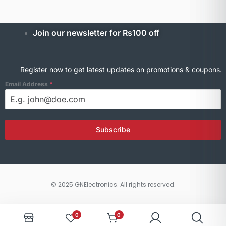
Join our newsletter for Rs100 off
Register now to get latest updates on promotions & coupons.
Email Address
*
Subscribe
© 2025 GNElectronics. All rights reserved.
0
0