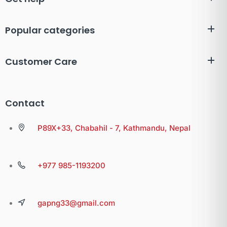
Popular categories
Customer Care
Contact
P89X+33, Chabahil - 7, Kathmandu, Nepal
+977 985-1193200
gapng33@gmail.com