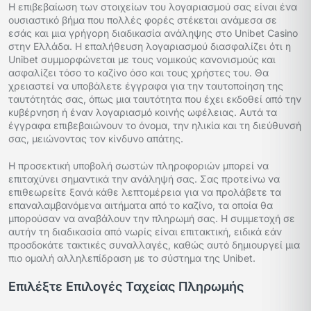
Η επιβεβαίωση των στοιχείων του λογαριασμού σας είναι ένα
ουσιαστικό βήμα που πολλές φορές στέκεται ανάμεσα σε
εσάς και μια γρήγορη διαδικασία ανάληψης στο Unibet Casino
στην Ελλάδα. Η επαλήθευση λογαριασμού διασφαλίζει ότι η
Unibet συμμορφώνεται με τους νομικούς κανονισμούς και
ασφαλίζει τόσο το καζίνο όσο και τους χρήστες του. Θα
χρειαστεί να υποβάλετε έγγραφα για την ταυτοποίηση της
ταυτότητάς σας, όπως μια ταυτότητα που έχει εκδοθεί από την
κυβέρνηση ή έναν λογαριασμό κοινής ωφέλειας. Αυτά τα
έγγραφα επιβεβαιώνουν το όνομα, την ηλικία και τη διεύθυνσή
σας, μειώνοντας τον κίνδυνο απάτης.
Η προσεκτική υποβολή σωστών πληροφοριών μπορεί να
επιταχύνει σημαντικά την ανάληψή σας. Σας προτείνω να
επιθεωρείτε ξανά κάθε λεπτομέρεια για να προλάβετε τα
επαναλαμβανόμενα αιτήματα από το καζίνο, τα οποία θα
μπορούσαν να αναβάλουν την πληρωμή σας. Η συμμετοχή σε
αυτήν τη διαδικασία από νωρίς είναι επιτακτική, ειδικά εάν
προσδοκάτε τακτικές συναλλαγές, καθώς αυτό δημιουργεί μια
πιο ομαλή αλληλεπίδραση με το σύστημα της Unibet.
Επιλέξτε Επιλογές Ταχείας Πληρωμής