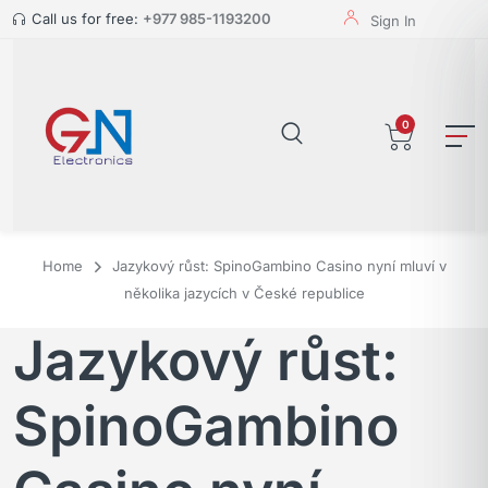
Call us for free:
+977 985-1193200
Sign In
0
Home
Jazykový růst: SpinoGambino Casino nyní mluví v
několika jazycích v České republice
Jazykový růst:
SpinoGambino