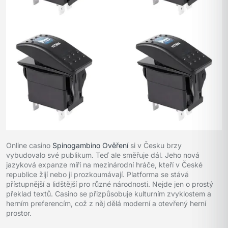
Online casino
Spinogambino Ověření
si v Česku brzy
vybudovalo své publikum. Teď ale směřuje dál. Jeho nová
jazyková expanze míří na mezinárodní hráče, kteří v České
republice žijí nebo ji prozkoumávají. Platforma se stává
přístupnější a lidštější pro různé národnosti. Nejde jen o prostý
překlad textů. Casino se přizpůsobuje kulturním zvyklostem a
herním preferencím, což z něj dělá moderní a otevřený herní
prostor.