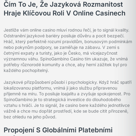
Čím To Je, Že Jazyková Rozmanitost
Hraje Klíčovou Roli V Online Casinech
Jestliže vám online casino mluví rodnou řečí, je to signál kvality.
Odstranění jazykové bariéry posiluje důvěru a pocit bezpečí.
Hráč, který perfektně rozumí pravidlům, bonusovým podmínkám
nebo pokynům podpory, se zaměřuje na zábavu. V zemi s
četnými expaty a turisty, jako je Česko, má vícejazyčnost
významnou váhu. SpinoGambino Casino tím ukazuje, že vnímá
potřeby různorodé komunity a chce, aby herní zážitek byl pro
každého pochopitelný.
Jazykové přizpůsobení působí i psychologicky. Když hráč spatří
lokalizovanou platformu, vnímá ji jako službu připravenou
příjemně na míru. To posiluje loajalitu a zvyšuje spokojenost. Pro
SpinoGambino je to strategická investice do dlouhodobého
vztahu s hráči. Je to signál, že casino bere každého jednotlivce
vážně a chce mu dopřát prostředí, kde se bude citit přirozeně,
bez ohledu na jeho původ.
Propojení S Globálními Platebními