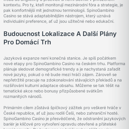
kontextu. Pro ty, kteří monitorují mezinárodní fóra a strategie, je
pak komfortnější mít jednotnou terminologii. SpinoGambino
Casino se stává adaptabilnějším nástrojem, který uznává
individuální preference, ať už jsou užitečné nebo edukační.
Budoucnost Lokalizace A Další Plány
Pro Domácí Trh
Jazyková expanze není konečná stanice. Je spíš počátkem
nové etapy pro SpinoGambino Casino na českém trhu. Platforma
plánuje sledovat demografické trendy a je nachystaná zařadit
nové jazyky, pokud o ně bude mezi hráči zájem. Zároveň se
nepřetržitě pracuje na zdokonalování stávajících překladů a na
rozšiřování kulturní adaptace obsahu. Můžeme se tak těšit na
tematické akce nebo bonusy přizpůsobené svátkům
rozmanitých národů.
Primárním cílem zůstává špičkový zážitek pro veškeré hráče v
České republice, ať už jsou rodilí Češi, nebo zahraniční hosté.
SpinoGambino Casino je přesvědčené, že odstranění jazykových
bariér je klíčové pro vytvoření opravdu otevřené a přátelské