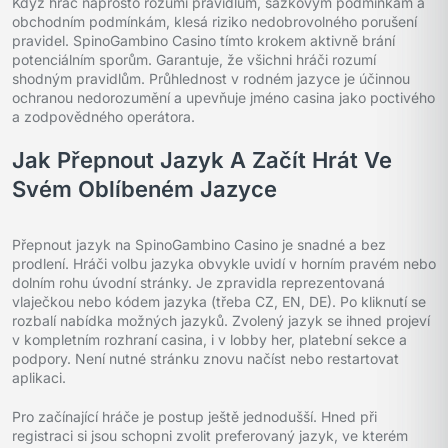
Když hráč naprosto rozumí pravidlům, sázkovým podmínkám a
obchodním podmínkám, klesá riziko nedobrovolného porušení
pravidel. SpinoGambino Casino tímto krokem aktivně brání
potenciálním sporům. Garantuje, že všichni hráči rozumí
shodným pravidlům. Průhlednost v rodném jazyce je účinnou
ochranou nedorozumění a upevňuje jméno casina jako poctivého
a zodpovědného operátora.
Jak Přepnout Jazyk A Začít Hrát Ve
Svém Oblíbeném Jazyce
Přepnout jazyk na SpinoGambino Casino je snadné a bez
prodlení. Hráči volbu jazyka obvykle uvidí v horním pravém nebo
dolním rohu úvodní stránky. Je zpravidla reprezentovaná
vlaječkou nebo kódem jazyka (třeba CZ, EN, DE). Po kliknutí se
rozbalí nabídka možných jazyků. Zvolený jazyk se ihned projeví
v kompletním rozhraní casina, i v lobby her, platební sekce a
podpory. Není nutné stránku znovu načíst nebo restartovat
aplikaci.
Pro začínající hráče je postup ještě jednodušší. Hned při
registraci si jsou schopni zvolit preferovaný jazyk, ve kterém