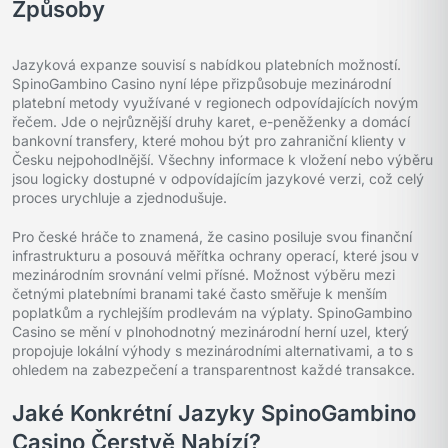
Způsoby
Jazyková expanze souvisí s nabídkou platebních možností.
SpinoGambino Casino nyní lépe přizpůsobuje mezinárodní
platební metody využívané v regionech odpovídajících novým
řečem. Jde o nejrůznější druhy karet, e-peněženky a domácí
bankovní transfery, které mohou být pro zahraniční klienty v
Česku nejpohodlnější. Všechny informace k vložení nebo výběru
jsou logicky dostupné v odpovídajícím jazykové verzi, což celý
proces urychluje a zjednodušuje.
Pro české hráče to znamená, že casino posiluje svou finanční
infrastrukturu a posouvá měřítka ochrany operací, které jsou v
mezinárodním srovnání velmi přísné. Možnost výběru mezi
četnými platebními branami také často směřuje k menším
poplatkům a rychlejším prodlevám na výplaty. SpinoGambino
Casino se mění v plnohodnotný mezinárodní herní uzel, který
propojuje lokální výhody s mezinárodními alternativami, a to s
ohledem na zabezpečení a transparentnost každé transakce.
Jaké Konkrétní Jazyky SpinoGambino
Casino Čerstvě Nabízí?