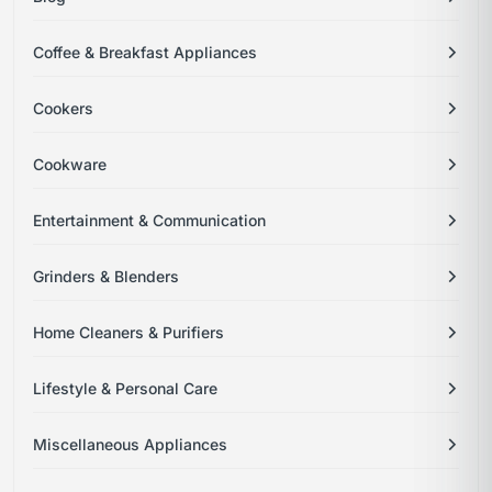
Coffee & Breakfast Appliances
Cookers
Cookware
Entertainment & Communication
Grinders & Blenders
Home Cleaners & Purifiers
Lifestyle & Personal Care
Miscellaneous Appliances