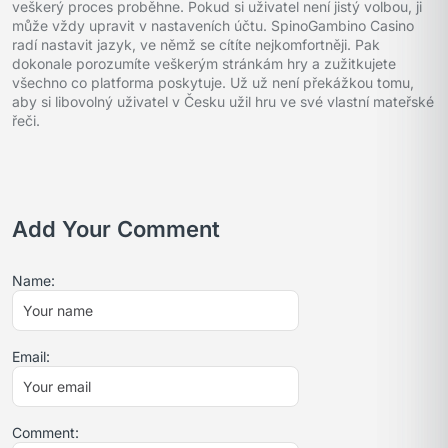
veškerý proces proběhne. Pokud si uživatel není jistý volbou, ji
může vždy upravit v nastaveních účtu. SpinoGambino Casino
radí nastavit jazyk, ve němž se cítíte nejkomfortněji. Pak
dokonale porozumíte veškerým stránkám hry a zužitkujete
všechno co platforma poskytuje. Už už není překážkou tomu,
aby si libovolný uživatel v Česku užil hru ve své vlastní mateřské
řeči.
Add Your Comment
Name:
Email:
Comment: