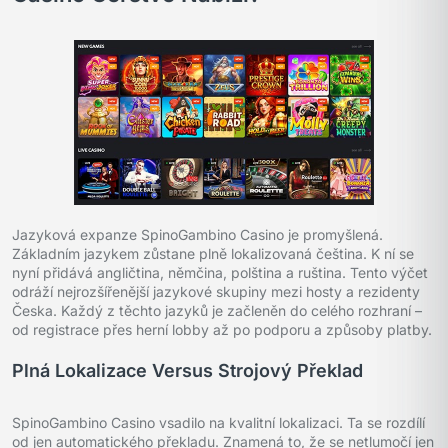
Jazyková expanze SpinoGambino Casino je promyšlená.
Základním jazykem zůstane plně lokalizovaná čeština. K ní se
nyní přidává angličtina, němčina, polština a ruština. Tento výčet
odráží nejrozšířenější jazykové skupiny mezi hosty a rezidenty
Česka. Každý z těchto jazyků je začleněn do celého rozhraní –
od registrace přes herní lobby až po podporu a způsoby platby.
Plná Lokalizace Versus Strojový Překlad
SpinoGambino Casino vsadilo na kvalitní lokalizaci. Ta se rozdílí
od jen automatického překladu. Znamená to, že se netlumočí jen