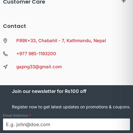
Customer Care
Contact
P89X+33, Chabahil - 7, Kathmandu, Nepal
+977 985-1193200
gapng33@gmail.com
Join our newsletter for Rs100 off
Register now to get latest updates on promotions & coupons.
Email Address
*