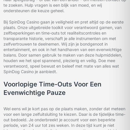
te zoeken. Hulp vragen is een blijk van moed, en wij
ondersteunen die keuze geheel.
Bij SpinDog Casino gaan je veiligheid en pret altijd op de eerste
plaats. Onze uitgebreide toolkit voor verantwoord gamen, van
zelfbeperkingen en time-outs tot realiteitscontroles en
transparante historie, verschaft je alle instrumenten om met
zelfvertrouwen te deelnemen. Wij zijn je bondgenoot in
entertainment, en ook in het handhaven van een evenwichtige
balans. Door samen gebruik te maken van deze hulpmiddelen,
houden we het spel spannend, plezierig en veilig. Doe mee
verantwoord, speel bewust en beleef met mate van alles wat
SpinDog Casino je aanbiedt.
Voorlopige Time-Outs Voor Een
Evenwichtige Pauze
Wel eens wil je kort pas op de plaats maken, zonder dat meteen
voor een lange zelfuitsluiting te kiezen. Daar is de tijdelijke time-
out bedoeld. Je onderbreekt je account voor een beperkte
periode, van 24 uur tot zes weken. In deze tijd kunt je niet