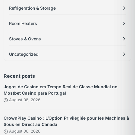
Refrigeration & Storage
Room Heaters
Stoves & Ovens
Uncategorized
Recent posts
Jogos de Casino em Tempo Real de Classe Mundial no
Mostbet Casino para Portugal
August 08, 2026
CrownPlay Casino : L’Option Privilégiée pour les Machines à
Sous en Direct au Canada
August 06, 2026