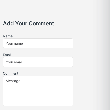
Add Your Comment
Name:
Email:
Comment: