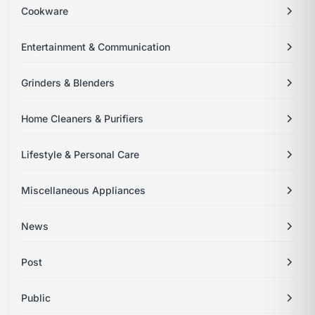
Cookware
Entertainment & Communication
Grinders & Blenders
Home Cleaners & Purifiers
Lifestyle & Personal Care
Miscellaneous Appliances
News
Post
Public