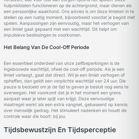
hulpmiddelen functioneren op de achtergrond, maar dienen als
een persoonlijke waakhond. Ons advies is om deze limieten in te
stellen op een rustig moment, bijvoorbeeld voordat je begint met
spelen. Aanpassingen zijn eenvoudig, maar het verhogen van
een limiet gaat gepaard met een wachttijd. Dit helpt om
impulsieve beslissingen te voorkomen.
Het Belang Van De Cool-Off Periode
Een essentieel onderdeel van onze zelfbeperkingen is de
ingebouwde wachttijd, ofwel de cool-off periode. Als je een
limiet verlaagt, gaat dat direct. Wil je een limiet verhogen of
opheffen, dan geldt een verplichte wachttijd van 24 uur. Die
pauze is bedoeld om je de tijd te geven je besluit nog eens te
overwegen. Het voorkomt dat je in het moment een grens
aanpast waar je later spijt van krijgt. Deze eenvoudige
maatregel werkt als een extra vangnet, gebaseerd op kennis
over menselijk gedrag. Het stimuleert nadenken en houdt de
controle waar die hoort: bij jou.
Tijdsbewustzijn En Tijdsperceptie