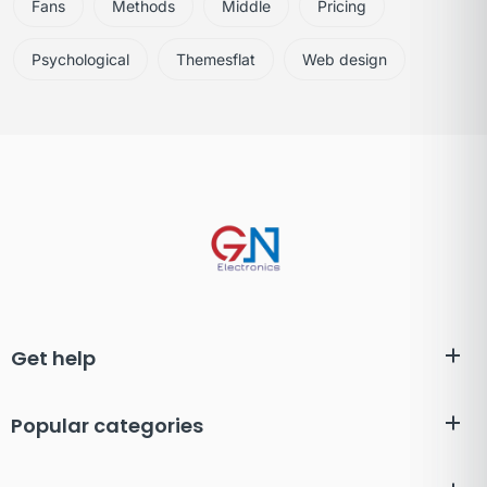
Fans
Methods
Middle
Pricing
Psychological
Themesflat
Web design
Get help
Popular categories