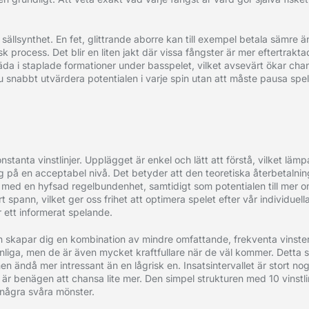
 sällsynthet. En fet, glittrande aborre kan till exempel betala sämre ä
k process. Det blir en liten jakt där vissa fångster är mer eftertrakt
da i staplade formationer under basspelet, vilket avsevärt ökar chanse
du snabbt utvärdera potentialen i varje spin utan att måste pausa spe
tanta vinstlinjer. Upplägget är enkel och lätt att förstå, vilket läm
sig på en acceptabel nivå. Det betyder att den teoretiska återbetalnin
stå med en hyfsad regelbundenhet, samtidigt som potentialen till mer 
 spann, vilket ger oss frihet att optimera spelet efter vår individuella
r ett informerat spelande.
 Den skapar dig en kombination av mindre omfattande, frekventa vinste
anliga, men de är även mycket kraftfullare när de väl kommer. Detta 
ändå mer intressant än en lågrisk en. Insatsintervallet är stort nog
r benägen att chansa lite mer. Den simpel strukturen med 10 vinstl
a några svåra mönster.