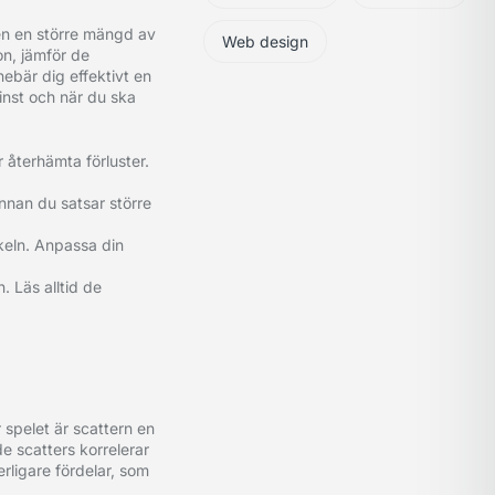
men en större mängd av
Web design
on, jämför de
ebär dig effektivt en
vinst och när du ska
r återhämta förluster.
innan du satsar större
ckeln. Anpassa din
. Läs alltid de
 spelet är scattern en
e scatters korrelerar
erligare fördelar, som