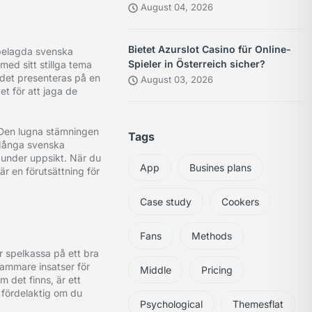
August 04, 2026
Bietet Azurslot Casino für Online-
nsbelagda svenska
Spieler in Österreich sicher?
 med sitt stillga tema
 det presenteras på en
August 03, 2026
et för att jaga de
l. Den lugna stämningen
Tags
 Många svenska
t under uppsikt. När du
App
Busines plans
är en förutsättning för
Case study
Cookers
Fans
Methods
år spelkassa på ett bra
sammare insatser för
Middle
Pricing
 det finns, är ett
a fördelaktig om du
Psychological
Themesflat