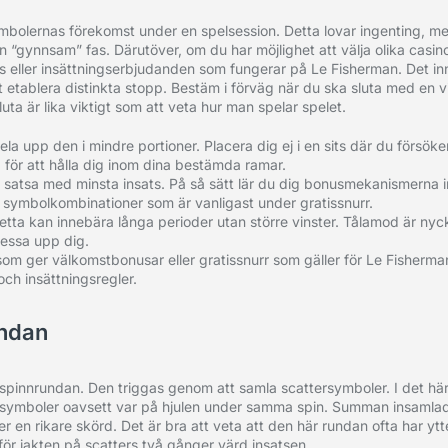
 symbolernas förekomst under en spelsession. Detta lovar ingenting, 
en “gynnsam” fas. Därutöver, om du har möjlighet att välja olika casin
s eller insättningserbjudanden som fungerar på Le Fisherman. Det inn
tt etablera distinkta stopp. Bestäm i förväg när du ska sluta med en 
ta är lika viktigt som att veta hur man spelar spelet.
a upp den i mindre portioner. Placera dig ej i en sits där du försöke
 för att hålla dig inom dina bestämda ramar.
eller satsa med minsta insats. På så sätt lär du dig bonusmekanismerna 
 symbolkombinationer som är vanligast under gratissnurr.
 detta kan innebära långa perioder utan större vinster. Tålamod är ny
ressa upp dig.
om ger välkomstbonusar eller gratissnurr som gäller för Le Fisherman
och insättningsregler.
undan
sspinnrundan. Den triggas genom att samla scattersymboler. I det här
a symboler oavsett var på hjulen under samma spin. Summan insamlad
 en rikare skörd. Det är bra att veta att den här rundan ofta har ytt
för jakten på scatters två gånger värd insatsen.