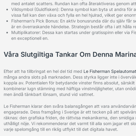
med antalet scatters. Rundan kan ofta återaktiveras genom att
Vildsymbol (Guldfisken): Denna symbol kan byta ut andra för at
vissa fall kan den växa och fylla en hel hjulrad, vilket ger enorm
Fisherman’s Pick Bonus: En aktiv bonusrunda där du själv får sel
är en överraskande händelse. Strategin består ofta i att hålla 
Multiplikatorer: Dessa kan startas under gratisspinn eller via Fi
en exceptionell en.
Våra Slutgiltiga Tankar Om Denna Marin
Efter att ha tillbringat en hel del tid med
Le Fisherman Spelautomat
många andra slots på marknaden. Dess styrka ligger inte i överväl
koppla av. Potentialen för betydande vinster finns absolut, särskil
kombinerar lugn stämning med häftiga vinstmöjligheter, utan onödigt 
men ändå tänkbart lönsam, stund vid vattnet.
Le Fisherman klarar den svåra balansgången att vara användarvänlig
engagerade. Dess framgång i Sverige är ett tecken på att spelvär
räknas: den grafiska friden, de rättvisa mekanikerna, den smidi
uthålligt nöje. Vi rekommenderar det varmt till alla som jagar ett 
varje spelomgång till en riklig utflykt till det digitala havet.