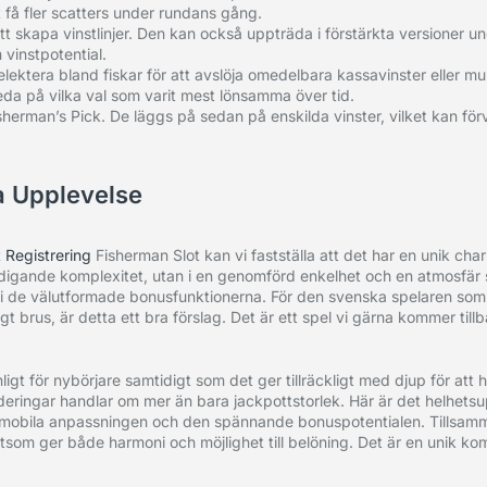
 få fler scatters under rundans gång.
t skapa vinstlinjer. Den kan också uppträda i förstärkta versioner u
 vinstpotential.
ektera bland fiskar för att avslöja omedelbara kassavinster eller mult
reda på vilka val som varit mest lönsamma över tid.
sherman’s Pick. De läggs på sedan på enskilda vinster, vilket kan förva
a Upplevelse
 Registrering
Fisherman Slot kan vi fastställa att det har en unik cha
digande komplexitet, utan i en genomförd enkelhet och en atmosfär s
t i de välutformade bonusfunktionerna. För den svenska spelaren som 
brus, är detta ett bra förslag. Det är ett spel vi gärna kommer tillba
t för nybörjare samtidigt som det ger tillräckligt med djup för att h
deringar handlar om mer än bara jackpottstorlek. Här är det helhets
ga mobila anpassningen och den spännande bonuspotentialen. Tillsam
slotsom ger både harmoni och möjlighet till belöning. Det är en unik k