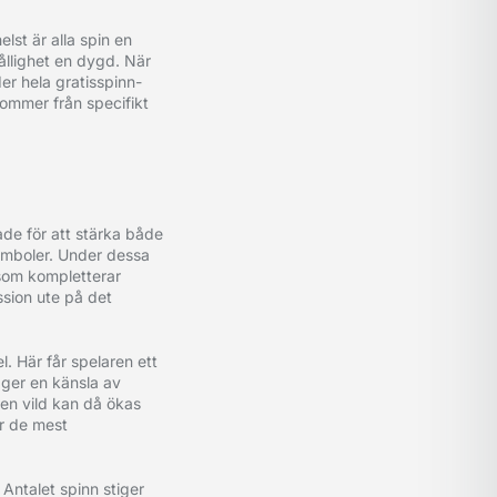
lst är alla spin en
hållighet en dygd. När
er hela gratisspinn-
kommer från specifikt
de för att stärka både
symboler. Under dessa
 som kompletterar
ession ute på det
. Här får spelaren ett
 ger en känsla av
 en vild kan då ökas
ar de mest
 Antalet spinn stiger