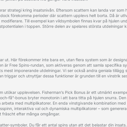
erar strategi kring insatsnivån. Eftersom scattern kan landa var som he
 det dock förekomma perioder där scattern upplevs helt borta. Då är ut
l modifierare. Till exempel kan vildsymbolen finnas kvar på hjulen und
tpotentialen i toppen. Större delen av spelares största utdelningar 
r ut. Här förekommer inte bara en, utan flera system som är designa
nen är Free Spins-rundan, som aktiveras genom att samla specifika 
lets mest imponerande utdelningar. Vi ser också andra geniala tillägg
an triggar och utnyttjar dessa funktioner är grunden till en vinstrik s
om utökar upplevelsen. Fisherman’s Pick Bonus är ett utmärkt exempel
och-få”-bonus bryter monotonin i att bara titta på hjulen snurra. Den
nn arbeta med multiplikatorer. En enda vinstgivande kombination med
isspinn, interaktiva val och dynamiska multiplikatorer – som generer
et fräscht efter många omgångar.
atter-symboler. Du får ett antal spins utan att det belastar din insats.