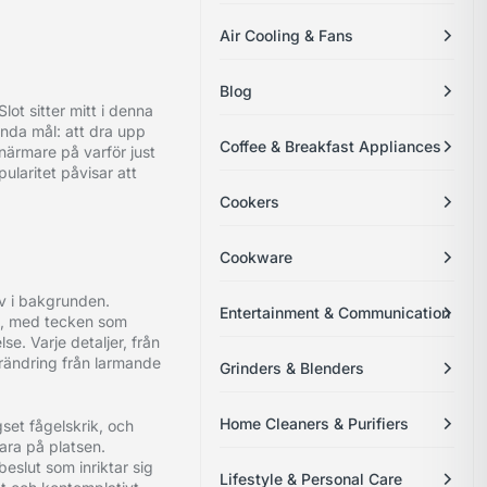
Air Cooling & Fans
Blog
ot sitter mitt i denna
enda mål: att dra upp
Coffee & Breakfast Appliances
närmare på varför just
ularitet påvisar att
Cookers
Cookware
av i bakgrunden.
Entertainment & Communication
ll, med tecken som
se. Varje detaljer, från
förändring från larmande
Grinders & Blenders
Home Cleaners & Purifiers
set fågelskrik, och
vara på platsen.
eslut som inriktar sig
Lifestyle & Personal Care