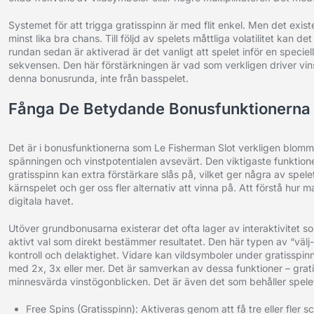
Systemet för att trigga gratisspinn är med flit enkel. Men det exist
minst lika bra chans. Till följd av spelets måttliga volatilitet kan
rundan sedan är aktiverad är det vanligt att spelet inför en speciel
sekvensen. Den här förstärkningen är vad som verkligen driver vins
denna bonusrunda, inte från basspelet.
Fånga De Betydande Bonusfunktionerna
Det är i bonusfunktionerna som Le Fisherman Slot verkligen blomma
spänningen och vinstpotentialen avsevärt. Den viktigaste funktio
gratisspinn kan extra förstärkare slås på, vilket ger några av spe
kärnspelet och ger oss fler alternativ att vinna på. Att förstå hur m
digitala havet.
Utöver grundbonusarna existerar det ofta lager av interaktivitet s
aktivt val som direkt bestämmer resultatet. Den här typen av “välj-
kontroll och delaktighet. Vidare kan vildsymboler under gratisspi
med 2x, 3x eller mer. Det är samverkan av dessa funktioner – grat
minnesvärda vinstögonblicken. Det är även det som behåller spel
Free Spins (Gratisspinn): Aktiveras genom att få tre eller fler sc