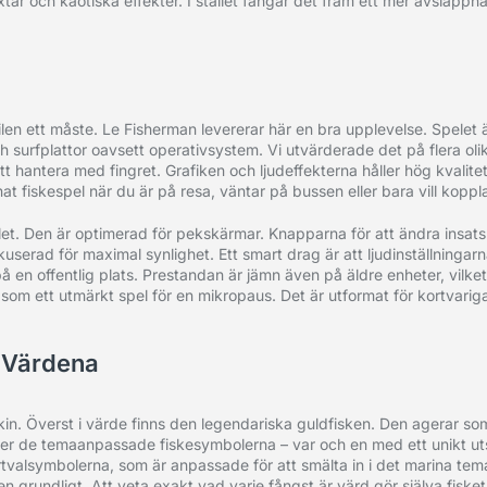
blixtar och kaotiska effekter. I stället fångar det fram ett mer avslapp
ilen ett måste. Le Fisherman levererar här en bra upplevelse. Spel
h surfplattor oavsett operativsystem. Vi utvärderade det på flera oli
att hantera med fingret. Grafiken och ljudeffekterna håller hög kvalit
 fiskespel när du är på resa, väntar på bussen eller bara vill koppla
et. Den är optimerad för pekskärmar. Knapparna för att ändra insats
fokuserad för maximal synlighet. Ett smart drag är att ljudinställningar
å en offentlig plats. Prestandan är jämn även på äldre enheter, vilket
l som ett utmärkt spel för en mikropaus. Det är utformat för kortvari
 Värdena
rkin. Överst i värde finns den legendariska guldfisken. Den agerar so
mer de temaanpassade fiskesymbolerna – var och en med ett unikt u
rtvalsymbolerna, som är anpassade för att smälta in i det marina te
len grundligt. Att veta exakt vad varje fångst är värd gör själva fiske