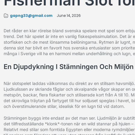
Fisherman Slot fö
gapng33@gmail.com
June 14, 2026
Det råder en klar rörelse bland svenska spelare mot spel som erbj
trend. Det här spelet är inte en vanlig fiskespelssimulation. Det är
storfisken och de mest lönsamma belöningarna. Rytmen är lugnt, men 
denna slot har blivit en favorit hos svenska entusiaster som priori
många i Sverige vill ha en harmoni mellan underhållning och lugn, e
En Djupdykning I Stämningen Och Miljön
När slotspelet laddas välkomnas du direkt av en stillsam havsmiljö. 
Ljudkulissen av skriande fåglar och skvalpande vågor skapar en o
metspön, backar, flera fiskarter och stiliserade kort från A till 10.
det skrovliga träytan på fartyget till hur solljuset speglas i havet, 
och överstimulerande stilar, idealisk för en lugn tid vid datorn.
Stämningen byggs inte endast av det man ser. Ljudmiljön är subtilt
det tillfredsställande *klonk*-tonen när en wild stannar på hjulen –
Relativt med stilar som forntida Egypten eller moderna rymdmiljöer 