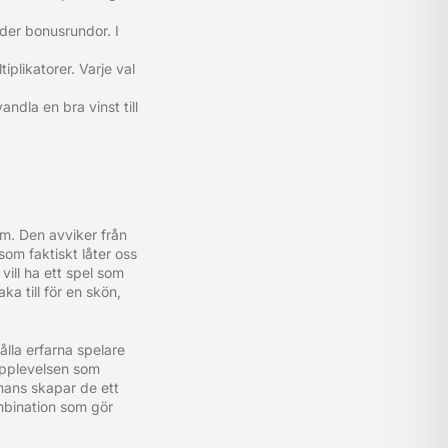
nder bonusrundor. I
iplikatorer. Varje val
ndla en bra vinst till
rm. Den avviker från
om faktiskt låter oss
vill ha ett spel som
ka till för en skön,
ålla erfarna spelare
upplevelsen som
mans skapar de ett
ombination som gör