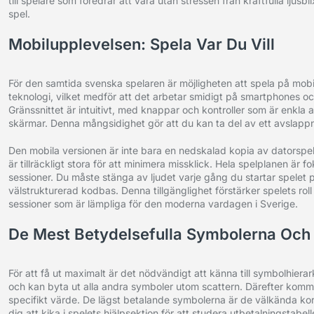
till spelare som föredrar att vara utan stressen från kraftfulla ljus
spel.
Mobilupplevelsen: Spela Var Du Vill
För den samtida svenska spelaren är möjligheten att spela på mob
teknologi, vilket medför att det arbetar smidigt på smartphones oc
Gränssnittet är intuitivt, med knappar och kontroller som är enkla 
skärmar. Denna mångsidighet gör att du kan ta del av ett avslappnat
Den mobila versionen är inte bara en nedskalad kopia av datorspel
är tillräckligt stora för att minimera missklick. Hela spelplanen är 
sessioner. Du måste stänga av ljudet varje gång du startar spelet p
välstrukturerad kodbas. Denna tillgänglighet förstärker spelets rol
sessioner som är lämpliga för den moderna vardagen i Sverige.
De Mest Betydelsefulla Symbolerna Och
För att få ut maximalt är det nödvändigt att känna till symbolhiera
och kan byta ut alla andra symboler utom scattern. Därefter kom
specifikt värde. De lägst betalande symbolerna är de välkända ko
dig att kika i spelets hjälpsektion för att studera utbetalningstabel