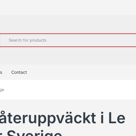
s
Contact
ige
återuppväckt i Le