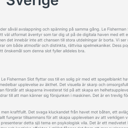
r Sverige
uder såväl avslappning och spänning på samma gång. Le Fisherman Sl
 ett väl utformat äventyr som tar dig ut på de digitala haven med ett 
det innebär inte att chansen till stora utdelningar är borta. Vi ser 
terar om både atmosfär och distinkta, rättvisa spelmekaniker. Dess pop
tt önskemål som denna slot fyller alldeles bra.
Le Fisherman Slot flyttar oss till en solig pir med ett spegelblankt h
medelbar upplevelse av äkthet. Det visuella är skarp och omsorgsfu
 Man förstår att skaparna investerat tid på att skapa en helhetsupplevel
bidrar till att man känner sig försjunken i maskinen. Det är en trevlig 
 men kraftfullt. Det svaga kluckandet från havet mot båten, ett avläg
 allt fungerar tillsammans för att skapa upplevelsen av att verkligen 
presenterar detta sjö tema en psykologisk vila. Det är ett medvetet b