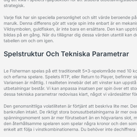
strategisk.
Varje fisk har sin speciella personlighet och sitt värde beroende på
marulk. Denna differens gör att varje spin inte enbart är en mekanis
Vildsymbolen, guldfisken, är inte bara en ersättare. Den kan uppträ
bildas på en gång. När du tillägnar dig dessa värden utantill kan 
tabellen om och om igen.
Spelstruktur Och Tekniska Parametrar
Le Fisherman spelas på ett traditionellt 5×3-spelområde med 10 kons
och erfarna spelare. Spelets RTP, eller Return to Player, befinner 
Variansen är måttlig. I realiteten innebär det att vinster kan upp
utbetalningar består. Vi kan anpassa insatsen per spin över ett stort
dessa tekniska parametrar redovisas klart, något vi värdesätter fö
Den genomsnittliga volatiliteten är förtjänt att beskriva lite mer.
bankrullen intakt. De riktigt stora bonusutbetalningarna är mer ov
spänningsmoment som är mer förutsebart än en högvarians slot, men 
den återhållsamme spelaren som spelar några kronor och den som ä
enkelt att följa i vinstkombinationerna. Du behöver inte dechiffrer