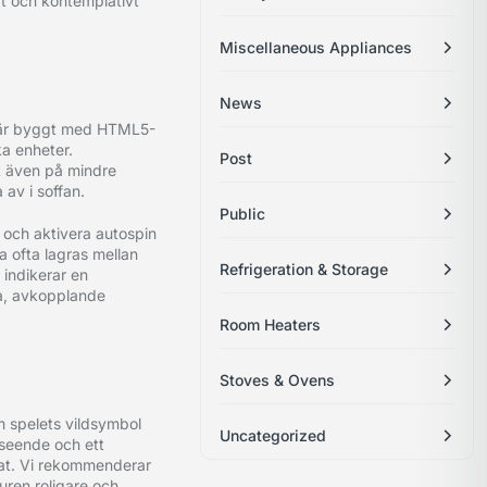
nat och kontemplativt
Miscellaneous Appliances
News
et är byggt med HTML5-
ka enheter.
Post
et även på mindre
 av i soffan.
Public
 och aktivera autospin
na ofta lagras mellan
Refrigeration & Storage
 indikerar en
ga, avkopplande
Room Heaters
Stoves & Ovens
m spelets vildsymbol
Uncategorized
tseende och ett
mat. Vi rekommenderar
turen roligare och