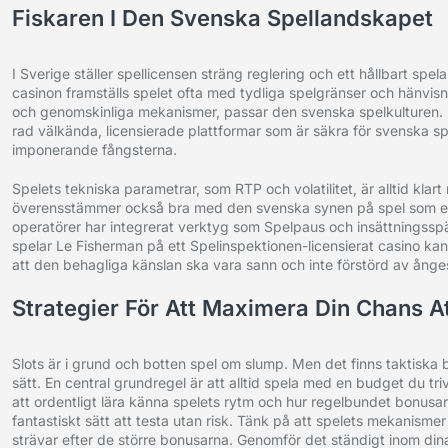
Fiskaren I Den Svenska Spellandskapet
I Sverige ställer spellicensen sträng reglering och ett hållbart sp
casinon framställs spelet ofta med tydliga spelgränser och hänvisning
och genomskinliga mekanismer, passar den svenska spelkulturen. Den
rad välkända, licensierade plattformar som är säkra för svenska spe
imponerande fångsterna.
Spelets tekniska parametrar, som RTP och volatilitet, är alltid kla
överensstämmer också bra med den svenska synen på spel som en fo
operatörer har integrerat verktyg som Spelpaus och insättningsspärr
spelar Le Fisherman på ett Spelinspektionen-licensierat casino kan 
att den behagliga känslan ska vara sann och inte förstörd av ånges
Strategier För Att Maximera Din Chans A
Slots är i grund och botten spel om slump. Men det finns taktiska b
sätt. En central grundregel är att alltid spela med en budget du tr
att ordentligt lära känna spelets rytm och hur regelbundet bonusar 
fantastiskt sätt att testa utan risk. Tänk på att spelets mekanisme
strävar efter de större bonusarna. Genomför det ständigt inom di