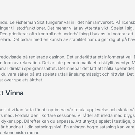
elande. Le Fisherman Slot fungerar väl in i det här ramverket. På lice
ar till stödfunktioner. Det menar vi är av yttersta vikt. Spelet i sig,
 prioriterar ofta kontroll och underhållning i balans. Vi noterar att
lare. Det bidrar med en känsla av stabilitet när du ger dig ut på hav
rt redovisade på reglerade casinon. Det underlättar ett informerat va
rm av rekreation. Det är inte per automatik ett riskfyllt äventyr.
ar direkt i spelgränssnittet. Det innebär det lätt att hålla spelande
du vara säker på att spelets utfall är slumpmässigt och rättvist. Det 
t över spelets äkthet.
tt Vinna
eslut vi kan fatta för att optimera vår totala upplevelse och sköta v
ivs med. Fördela den i kortare sessioner. Vi råder att inleda med blyg
dyker upp. Därefter kan du anpassa. Att utnyttja spelet i testläge, om
r är bundna till din satsningsnivå. En aningen högre satsning kan var
na ekonomiska ramar.