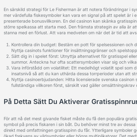
En särskild strategi för Le Fisherman är att notera förändringar i
mer värdefulla fiskesymboler kan vara en signal på att spelet är i 
presenterade bonusvillkoren. En del casinon kan skänka gratisspin
större spelkassa att starta med. Den främsta strategin av alla är a
stanna med en förlust. Att vara medveten om när det är tid att avslu
Kontrollera din budget: Bestäm en pott för spelsessionen och del
Nyttja casinots funktioner för insättningsgränser och spelstopp
Sätt dig in i spelet först: Utnyttja alternativet för gratisspel 
summor. Anteckna hur ofta scattersymbolen visar sig och vilka
Vara införstådd om volatilitet: Ett medelhögt volatilt spel som
insatsnivå så att du kan uthärda dessa torrperioder utan att st
Nyttja casinoerbjudanden: Hitta licensierade svenska casinon s
fullständiga villkoren först, särskilt vad gäller omsättningskrav 
På Detta Sätt Du Aktiverar Gratisspinnr
För att nå det mest givande fisket måste du få den populära grati
symbol på precis fiskaren i sin båt. Du behöver minst tre av dess
direkt med omfattningen gratisspinn du får. Ytterligare symboler ger
ökad frekvens av vildsymboler eller högre multiplikatorer. Det med