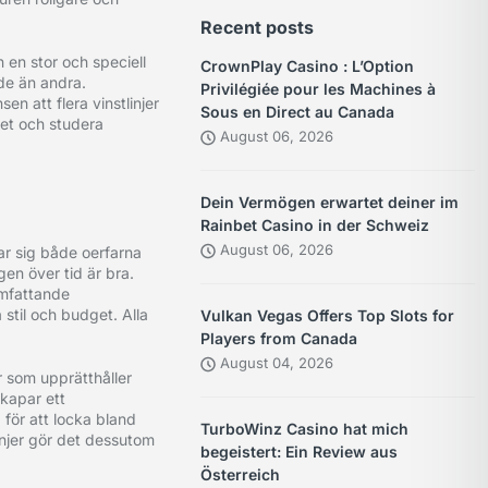
Recent posts
n en stor och speciell
CrownPlay Casino : L’Option
ade än andra.
Privilégiée pour les Machines à
n att flera vinstlinjer
Sous en Direct au Canada
let och studera
August 06, 2026
Dein Vermögen erwartet deiner im
Rainbet Casino in der Schweiz
August 06, 2026
par sig både oerfarna
gen över tid är bra.
omfattande
 stil och budget. Alla
Vulkan Vegas Offers Top Slots for
Players from Canada
August 04, 2026
r som upprätthåller
skapar ett
 för att locka bland
TurboWinz Casino hat mich
injer gör det dessutom
begeistert: Ein Review aus
Österreich