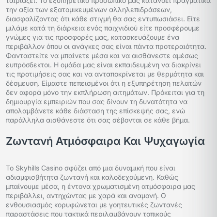
ταιριάζει. Το εξυπηρετικό προσωπικό μας κατανοεί πραγματικά
την αξία των εξατομικευμένων αλληλεπιδράσεων,
διασφαλίζοντας ότι κάθε στιγμή θα σας εντυπωσιάσει. Είτε
μιλάμε κατά τη διάρκεια ενός παιχνιδιού είτε προσφέρουμε
γνώμες για τις προσφορές μας, κατασκευάζουμε ένα
περιβάλλον όπου οι ανάγκες σας είναι πάντα προτεραιότητα.
Φανταστείτε να μπαίνετε μέσα και να αισθάνεστε αμέσως
ευπρόσδεκτοι. Η ομάδα μας είναι εκπαιδευμένη να διακρίνει
τις προτιμήσεις σας και να ανταποκρίνεται με θερμότητα και
δέσμευση. Είμαστε πεπεισμένοι ότι η εξυπηρέτηση πελατών
δεν αφορά μόνο την εκπλήρωση αιτημάτων. Πρόκειται για τη
δημιουργία εμπειριών που σας δίνουν τη δυνατότητα να
απολαμβάνετε κάθε διάσταση της επίσκεψής σας, ενώ
παράλληλα αισθάνεστε ότι σας σέβονται σε κάθε βήμα.
Ζωντανή Ατμόσφαιρα Και Ψυχαγωγία
Το Skyhills Casino σφύζει από μια δυναμική που είναι
αδιαμφισβήτητα ζωντανή και καλοδεχούμενη. Καθώς
μπαίνουμε μέσα, η έντονα χρωματισμένη ατμόσφαιρα μας
περιβάλλει, αντηχώντας με χαρά και αναμονή. Ο
ενθουσιασμός κορυφώνεται με γοητευτικές ζωντανές
παραστάσεις που τακτικά περιλαμβάνουν τοπικούς