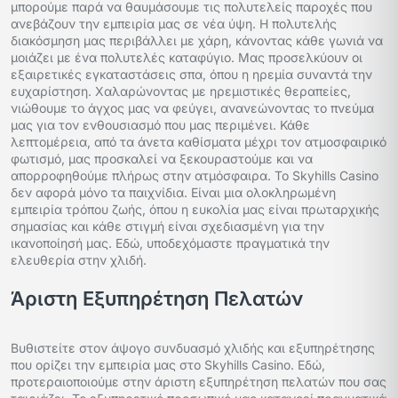
μπορούμε παρά να θαυμάσουμε τις πολυτελείς παροχές που
ανεβάζουν την εμπειρία μας σε νέα ύψη. Η πολυτελής
διακόσμηση μας περιβάλλει με χάρη, κάνοντας κάθε γωνιά να
μοιάζει με ένα πολυτελές καταφύγιο. Μας προσελκύουν οι
εξαιρετικές εγκαταστάσεις σπα, όπου η ηρεμία συναντά την
ευχαρίστηση. Χαλαρώνοντας με ηρεμιστικές θεραπείες,
νιώθουμε το άγχος μας να φεύγει, ανανεώνοντας το πνεύμα
μας για τον ενθουσιασμό που μας περιμένει. Κάθε
λεπτομέρεια, από τα άνετα καθίσματα μέχρι τον ατμοσφαιρικό
φωτισμό, μας προσκαλεί να ξεκουραστούμε και να
απορροφηθούμε πλήρως στην ατμόσφαιρα. Το Skyhills Casino
δεν αφορά μόνο τα παιχνίδια. Είναι μια ολοκληρωμένη
εμπειρία τρόπου ζωής, όπου η ευκολία μας είναι πρωταρχικής
σημασίας και κάθε στιγμή είναι σχεδιασμένη για την
ικανοποίησή μας. Εδώ, υποδεχόμαστε πραγματικά την
ελευθερία στην χλιδή.
Άριστη Εξυπηρέτηση Πελατών
Βυθιστείτε στον άψογο συνδυασμό χλιδής και εξυπηρέτησης
που ορίζει την εμπειρία μας στο Skyhills Casino. Εδώ,
προτεραιοποιούμε στην άριστη εξυπηρέτηση πελατών που σας