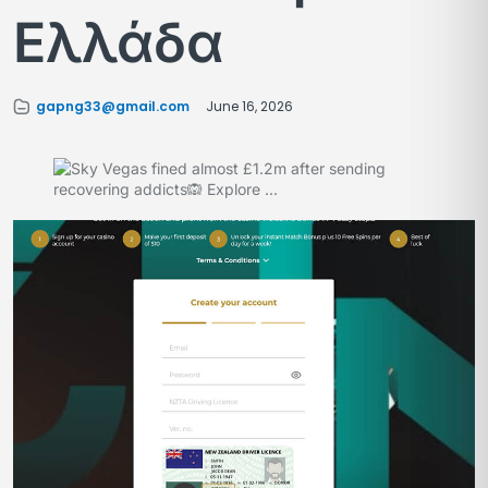
Ελλάδα
gapng33@gmail.com
June 16, 2026