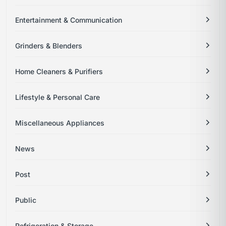
Entertainment & Communication
Grinders & Blenders
Home Cleaners & Purifiers
Lifestyle & Personal Care
Miscellaneous Appliances
News
Post
Public
Refrigeration & Storage