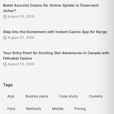
Bietet Azurslot Casino für Online-Spieler in Österreich
sicher?
August 03, 2026
Step Into the Excitement with Instant Casino App for Norge
August 03, 2026
Your Entry Point for Exciting Slot Adventures in Canada with
Felicebet Casino
August 03, 2026
Tags
App
Busines plans
Case study
Cookers
Fans
Methods
Middle
Pricing