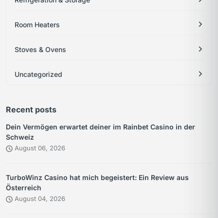
Room Heaters
Stoves & Ovens
Uncategorized
Recent posts
Dein Vermögen erwartet deiner im Rainbet Casino in der
Schweiz
August 06, 2026
TurboWinz Casino hat mich begeistert: Ein Review aus
Österreich
August 04, 2026