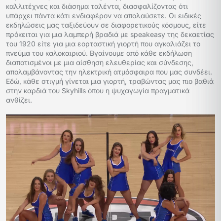
καλλιτέχνες και διάσημα ταλέντα, διασφαλίζοντας ότι
υπάρχει πάντα κάτι ενδιαφέρον να απολαύσετε. Οι ειδικές
εκδηλώσεις μας ταξιδεύουν σε διαφορετικούς κόσμους, είτε
πρόκειται για μια λαμπερή βραδιά με speakeasy της δεκαετίας
του 1920 είτε για μια εορταστική γιορτή που αγκαλιάζει το
πνεύμα του καλοκαιριού. Βγαίνουμε από κάθε εκδήλωση
διαποτισμένοι με μια αίσθηση ελευθερίας και σύνδεσης,
απολαμβάνοντας την ηλεκτρική ατμόσφαιρα που μας συνδέει.
Εδώ, κάθε στιγμή γίνεται μια γιορτή, τραβώντας μας πιο βαθιά
στην καρδιά του Skyhills όπου η ψυχαγωγία πραγματικά
ανθίζει.