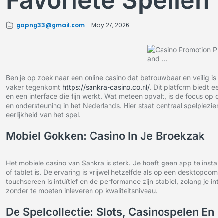
Favoriete Spellen
gapng33@gmail.com
May 27, 2026
Ben je op zoek naar een online casino dat betrouwbaar en veilig 
vaker tegenkomt
https://sankra-casino.co.nl/
. Dit platform biedt 
en een interface die fijn werkt. Wat meteen opvalt, is de focus op
en ondersteuning in het Nederlands. Hier staat centraal spelplezie
eerlijkheid van het spel.
Mobiel Gokken: Casino In Je Broekzak
Het mobiele casino van Sankra is sterk. Je hoeft geen app te insta
of tablet is. De ervaring is vrijwel hetzelfde als op een desktopcom
touchscreen is intuïtief en de performance zijn stabiel, zolang je in
zonder te moeten inleveren op kwaliteitsniveau.
De Spelcollectie: Slots, Casinospelen En