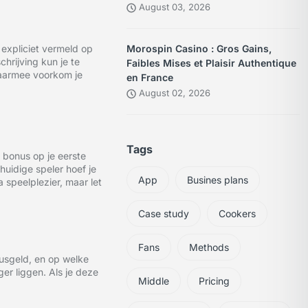
August 03, 2026
Morospin Casino : Gros Gains,
 expliciet vermeld op
hrijving kun je te
Faibles Mises et Plaisir Authentique
Daarmee voorkom je
en France
August 02, 2026
Tags
 bonus op je eerste
huidige speler hoef je
App
Busines plans
 speelplezier, maar let
Case study
Cookers
Fans
Methods
usgeld, en op welke
ger liggen. Als je deze
Middle
Pricing