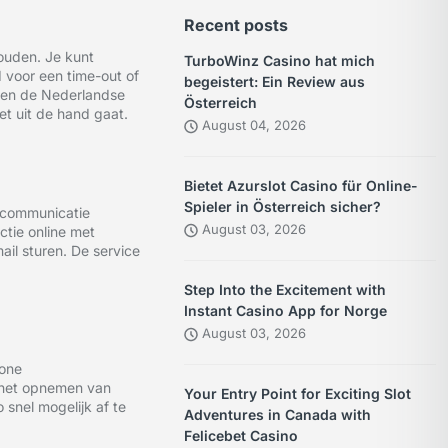
Recent posts
ouden. Je kunt
TurboWinz Casino hat mich
d voor een time-out of
begeistert: Ein Review aus
ig en de Nederlandse
Österreich
t uit de hand gaat.
August 04, 2026
Bietet Azurslot Casino für Online-
Spieler in Österreich sicher?
e communicatie
August 03, 2026
ctie online met
il sturen. De service
Step Into the Excitement with
Instant Casino App for Norge
August 03, 2026
wone
r het opnemen van
Your Entry Point for Exciting Slot
 snel mogelijk af te
Adventures in Canada with
Felicebet Casino