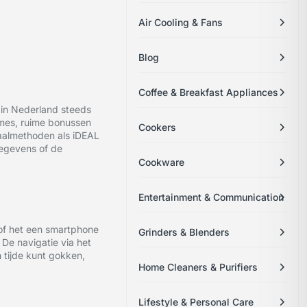
Air Cooling & Fans
Blog
Coffee & Breakfast Appliances
 in Nederland steeds
games, ruime bonussen
Cookers
taalmethoden als iDEAL
gegevens of de
Cookware
Entertainment & Communication
 of het een smartphone
Grinders & Blenders
 De navigatie via het
n tijde kunt gokken,
Home Cleaners & Purifiers
Lifestyle & Personal Care