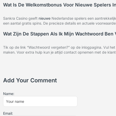
Wat Is De Welkomstbonus Voor Nieuwe Spelers I
Sankra Casino geeft
nieuwe
Nederlandse spelers een aantrekkelijk
een aantal gratis spins. De precieze details en actuele voorwaarde
Wat Zijn De Stappen Als Ik Mijn Wachtwoord Ben
Tik op de link “Wachtwoord vergeten?” op de inlogpagina. Vul het
maken. Voor extra hulp kun je altijd contact opnemen met de klant
Add Your Comment
Name:
Email: