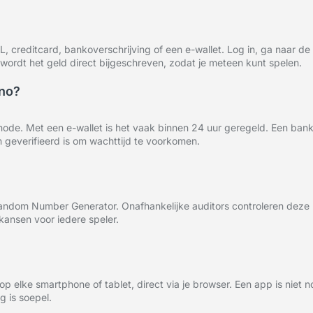
creditcard, bankoverschrijving of een e-wallet. Log in, ga naar de 
 wordt het geld direct bijgeschreven, zodat je meteen kunt spelen.
ino?
de. Met een e-wallet is het vaak binnen 24 uur geregeld. Een bank
 geverifieerd is om wachttijd te voorkomen.
 Random Number Generator. Onafhankelijke auditors controleren deze
 kansen voor iedere speler.
 elke smartphone of tablet, direct via je browser. Een app is niet no
g is soepel.