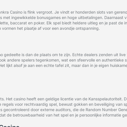
ankra Casino is flink vergroot. Je vindt er honderden slots van ger
ots met ingewikkelde bonusgames en hoge uitbetalingen. Daarnaast v
tte, baccarat en poker. Elk spel biedt heldere uitleg en je past de in
n vormen het plaatje af voor een avondje ontspanning.
 gedeelte is dan de plaats om te zijn. Echte dealers zenden uit live 
 ook andere spelers tegenkomen, wat een sfeervolle en authentieke sfe
t lijkt alsof je aan een echte tafel zit, maar dan in je eigen huiskame
. Het casino heeft een geldige licentie van de Kansspelautoriteit. Di
regels voor rechtvaardig spel, bewust gokken en beveiliging van spe
ds gecontroleerd door externe auditors, die de Random Number Gene
at de betrouwbaarheid van het spel en je persoonlijke informatie g