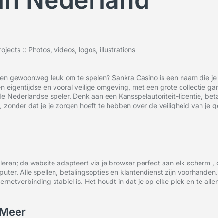
 in Nederland
is en gewoonweg leuk om te spelen? Sankra Casino is een naam die je
een eigentijdse en vooral veilige omgeving, met een grote collectie 
 de Nederlandse speler. Denk aan een Kansspelautoriteit-licentie, be
r, zonder dat je je zorgen hoeft te hebben over de veiligheid van je 
lleren; de website adapteert via je browser perfect aan elk scherm ,
puter. Alle spellen, betalingsopties en klantendienst zijn voorhanden.
ternetverbinding stabiel is. Het houdt in dat je op elke plek en te alle
 Meer