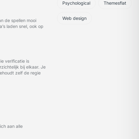
Psychological
Themesflat
Web design
an de spellen mooi
a’s laden snel, ook op
 verificatie is
chtelijk bij elkaar. Je
ehoudt zelf de regie
ich aan alle