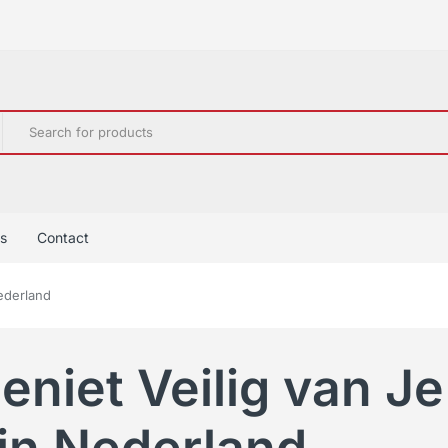
s
Contact
Nederland
eniet Veilig van Je