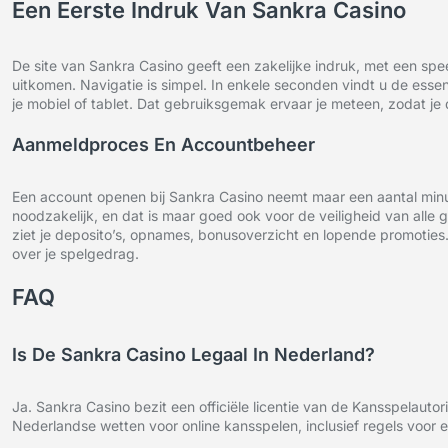
Een Eerste Indruk Van Sankra Casino
De site van Sankra Casino geeft een zakelijke indruk, met een spe
uitkomen. Navigatie is simpel. In enkele seconden vindt u de essent
je mobiel of tablet. Dat gebruiksgemak ervaar je meteen, zodat je d
Aanmeldproces En Accountbeheer
Een account openen bij Sankra Casino neemt maar een aantal minuten. 
noodzakelijk, en dat is maar goed ook voor de veiligheid van alle go
ziet je deposito’s, opnames, bonusoverzicht en lopende promoties. 
over je spelgedrag.
FAQ
Is De Sankra Casino Legaal In Nederland?
Ja. Sankra Casino bezit een officiële licentie van de Kansspelauto
Nederlandse wetten voor online kansspelen, inclusief regels voor 