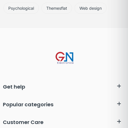
Psychological
Themesflat
Web design
Get help
Popular categories
Customer Care