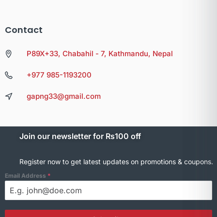
Contact
P89X+33, Chabahil - 7, Kathmandu, Nepal
+977 985-1193200
gapng33@gmail.com
Join our newsletter for Rs100 off
Register now to get latest updates on promotions & coupons.
Email Address
*