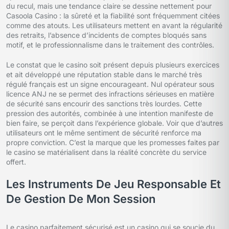
du recul, mais une tendance claire se dessine nettement pour
Casoola Casino : la sûreté et la fiabilité sont fréquemment citées
comme des atouts. Les utilisateurs mettent en avant la régularité
des retraits, l’absence d’incidents de comptes bloqués sans
motif, et le professionnalisme dans le traitement des contrôles.
Le constat que le casino soit présent depuis plusieurs exercices
et ait développé une réputation stable dans le marché très
régulé français est un signe encourageant. Nul opérateur sous
licence ANJ ne se permet des infractions sérieuses en matière
de sécurité sans encourir des sanctions très lourdes. Cette
pression des autorités, combinée à une intention manifeste de
bien faire, se perçoit dans l’expérience globale. Voir que d’autres
utilisateurs ont le même sentiment de sécurité renforce ma
propre conviction. C’est la marque que les promesses faites par
le casino se matérialisent dans la réalité concrète du service
offert.
Les Instruments De Jeu Responsable Et
De Gestion De Mon Session
Le casino parfaitement sécurisé est un casino qui se soucie du