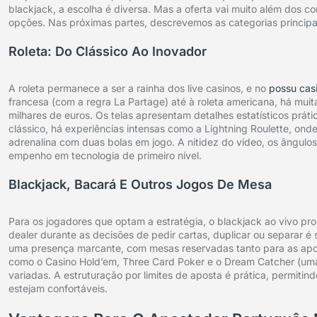
blackjack, a escolha é diversa. Mas a oferta vai muito além dos co
opções. Nas próximas partes, descrevemos as categorias principa
Roleta: Do Clássico Ao Inovador
A roleta permanece a ser a rainha dos live casinos, e no
possu cas
francesa (com a regra La Partage) até à roleta americana, há mui
milhares de euros. Os telas apresentam detalhes estatísticos práti
clássico, há experiências intensas como a Lightning Roulette, onde
adrenalina com duas bolas em jogo. A nitidez do vídeo, os ângulo
empenho em tecnologia de primeiro nível.
Blackjack, Bacará E Outros Jogos De Mesa
Para os jogadores que optam a estratégia, o blackjack ao vivo pr
dealer durante as decisões de pedir cartas, duplicar ou separar
uma presença marcante, com mesas reservadas tanto para as apost
como o Casino Hold’em, Three Card Poker e o Dream Catcher (uma r
variadas. A estruturação por limites de aposta é prática, permit
estejam confortáveis.