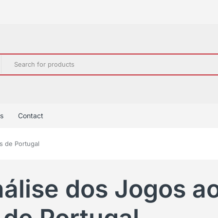
s
Contact
s de Portugal
álise dos Jogos ao