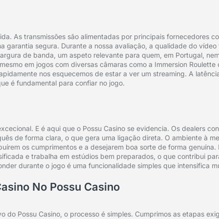
da. As transmissões são alimentadas por principais fornecedores co
a garantia segura. Durante a nossa avaliação, a qualidade do vídeo 
 a largura de banda, um aspeto relevante para quem, em Portugal, n
, mesmo em jogos com diversas câmaras como a Immersion Roulette 
rapidamente nos esquecemos de estar a ver um streaming. A latência
ue é fundamental para confiar no jogo.
ecional. E é aqui que o Possu Casino se evidencia. Os dealers con
guês de forma clara, o que gera uma ligação direta. O ambiente à m
buírem os cumprimentos e a desejarem boa sorte de forma genuína. 
rsificada e trabalha em estúdios bem preparados, o que contribui p
der durante o jogo é uma funcionalidade simples que intensifica mu
Casino No Possu Casino
ivo do Possu Casino, o processo é simples. Cumprimos as etapas exig