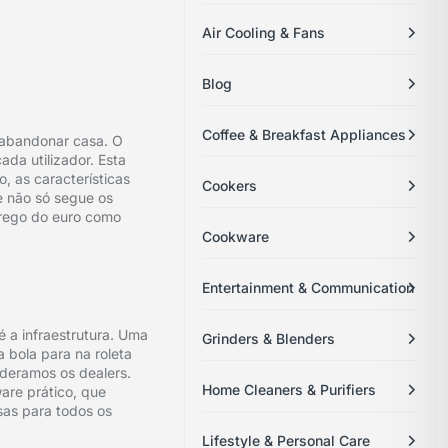
Air Cooling & Fans
Blog
Coffee & Breakfast Appliances
m abandonar casa. O
ada utilizador. Esta
, as características
Cookers
e não só segue os
prego do euro como
Cookware
Entertainment & Communication
 a infraestrutura. Uma
Grinders & Blenders
 bola para na roleta
ideramos os dealers.
Home Cleaners & Purifiers
are prático, que
esas para todos os
Lifestyle & Personal Care