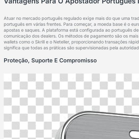
Vantagens Para O Apostador Português 
Atuar no mercado português regulado exige mais do que uma trad
português em várias frentes. Para começar, a moeda base é o euro
apostas e saques. A plataforma está configurada ao português de
comunicação dos dealers. Os métodos de pagamento são os mais us
wallets como o Skrill e o Neteller, proporcionando transações ráp
significa que todas as práticas são supervisionadas pela autorida
Proteção, Suporte E Compromisso