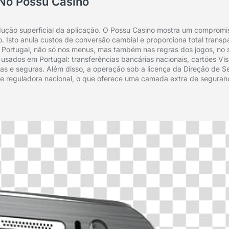
No Possu Casino
ução superficial da aplicação. O Possu Casino mostra um compromi
. Isto anula custos de conversão cambial e proporciona total transp
 Portugal, não só nos menus, mas também nas regras dos jogos, no s
ados em Portugal: transferências bancárias nacionais, cartões Vi
idas e seguras. Além disso, a operação sob a licença da Direção de S
de reguladora nacional, o que oferece uma camada extra de seguranç