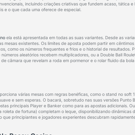
nvencionais, incluindo criações criativas que fundem acaso, tática e 
is e o que cada uma oferece de especial.
ino
ela está apresentada em todas as suas variantes. Desde as varia
tas mesas existentes. Os limites de aposta podem partir em cêntimos
cos, como os números frequentes e frios e o historial de resultados. 
 números aleatórios recebem multiplicadores, ou a Double Ball Roule
s de câmara que revelam a roda em pormenor e o rolar fluido da bola
oporciona várias mesas com regras benéficas, como o stand no soft 1
 é suave e sem esperas. O bacará, sobretudo nas suas versões Punt
as principais Player e Banker como para as apostas adicionais. Ou
oleta de fortuna) completam o leque, disponibilizando dinâmicas de
indo que principiantes e jogadores experientes descubram rapidamen