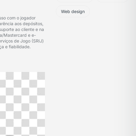
Web design
sso com o jogador
arência aos depósitos,
uporte ao cliente e na
sa/Mastercard e e-
erviços de Jogo (SRIJ)
a e fiabilidade.