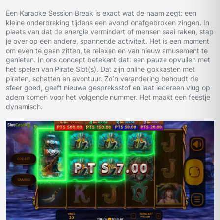
Een Karaoke Session Break is exact wat de naam zegt: een
kleine onderbreking tijdens een avond onafgebroken zingen. In
plaats van dat de energie vermindert of mensen saai raken, stap
je over op een andere, spannende activiteit. Het is een moment
om even te gaan zitten, te relaxen en van nieuw amusement te
genieten. In ons concept betekent dat: een pauze opvullen met
het spelen van Pirate Slot(s). Dat zijn online gokkasten met
piraten, schatten en avontuur. Zo’n verandering behoudt de
sfeer goed, geeft nieuwe gespreksstof en laat iedereen vlug op
adem komen voor het volgende nummer. Het maakt een feestje
dynamisch.