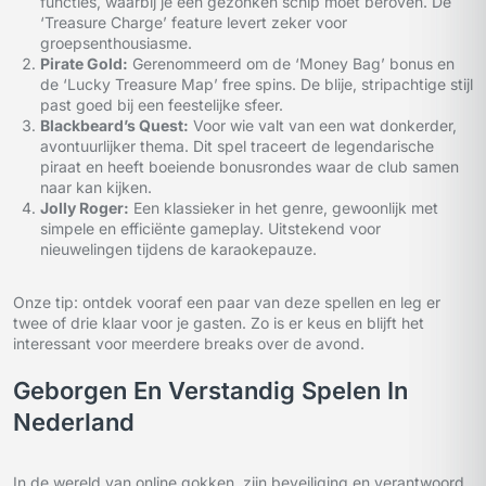
functies, waarbij je een gezonken schip moet beroven. De
‘Treasure Charge’ feature levert zeker voor
groepsenthousiasme.
Pirate Gold:
Gerenommeerd om de ‘Money Bag’ bonus en
de ‘Lucky Treasure Map’ free spins. De blije, stripachtige stijl
past goed bij een feestelijke sfeer.
Blackbeard’s Quest:
Voor wie valt van een wat donkerder,
avontuurlijker thema. Dit spel traceert de legendarische
piraat en heeft boeiende bonusrondes waar de club samen
naar kan kijken.
Jolly Roger:
Een klassieker in het genre, gewoonlijk met
simpele en efficiënte gameplay. Uitstekend voor
nieuwelingen tijdens de karaokepauze.
Onze tip: ontdek vooraf een paar van deze spellen en leg er
twee of drie klaar voor je gasten. Zo is er keus en blijft het
interessant voor meerdere breaks over de avond.
Geborgen En Verstandig Spelen In
Nederland
In de wereld van online gokken, zijn beveiliging en verantwoord