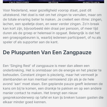
Voor Nederland, waar gezelligheid voorop staat, past dit
uitstekend. Het doel is niet om het zingen te verruilen, maar om
de totale ervaring beter te maken. Je creëert een ritme: zingen,
lachen, een spelletje doen, en weer verder zingen. Zo’n break
kan kort zijn, bijvoorbeeld één draai per persoon, of meer tijd
duren als de groep er helemaal in opgaat. Belangrijk is dat het
een groepsgebeuren is, waarbij iedereen participeert, of nu als
speler of als supporter aan de kant.
De Pluspunten Van Een Zangpauze
Een ‘Singing Rest’ of zangpauze is meer dan alleen een
onderbreking. Het is onmisbaar om de energie en het plezier te
behouden. Constant zingen is plezierig, maar het vermoeit je
stembanden en kan mentaal vermoeiend zijn als je de hele
avond ‘aan’ moet staan. Een geplande pauze geeft iedereen de
kans om bij te komen, een drankje te pakken en op een andere
manier contact te maken. Het brengt een nieuw
gespreksonderwerp op tafel en kan ijs breken tussen gasten die
elkaar minder goed kennen.