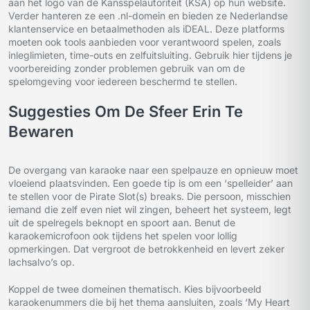
aan het logo van de Kansspelautoriteit (KSA) op hun website.
Verder hanteren ze een .nl-domein en bieden ze Nederlandse
klantenservice en betaalmethoden als iDEAL. Deze platforms
moeten ook tools aanbieden voor verantwoord spelen, zoals
inleglimieten, time-outs en zelfuitsluiting. Gebruik hier tijdens je
voorbereiding zonder problemen gebruik van om de
spelomgeving voor iedereen beschermd te stellen.
Suggesties Om De Sfeer Erin Te
Bewaren
De overgang van karaoke naar een spelpauze en opnieuw moet
vloeiend plaatsvinden. Een goede tip is om een ‘spelleider’ aan
te stellen voor de Pirate Slot(s) breaks. Die persoon, misschien
iemand die zelf even niet wil zingen, beheert het systeem, legt
uit de spelregels beknopt en spoort aan. Benut de
karaokemicrofoon ook tijdens het spelen voor lollig
opmerkingen. Dat vergroot de betrokkenheid en levert zeker
lachsalvo’s op.
Koppel de twee domeinen thematisch. Kies bijvoorbeeld
karaokenummers die bij het thema aansluiten, zoals ‘My Heart