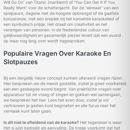
Will Go On’ van Titanic (maritiem!) of ‘You Can Get It If You
Really Want’ voor de schattenjacht. Eer de ‘winnaar’ van een
spelpauze, degene met de hoogste opbrengst of de gaafste
bonusronde, met een ereplek bij het komende karaokelied of
een symbolisch prijsje. Het draait om creativiteit en het
verenigen van personen. In de Nederlandse cultuur van
gelijkwaardigheid en gezamenlijk plezier levert dat een avond
op waar nog lang over wordt nagesproken.
Populaire Vragen Over Karaoke En
Slotpauzes
Bij een dergelijk nieuw concept kunnen uiteraard vragen rijzen.
Hier bespreken we de meest gestelde, zodat je goed voorbereid
aan een geslaagde avond begint. Van praktische vragen over
apparatuur tot de vraag of zingen en gokken wel samengaan,
we bespreken het hier. Lees het even door, zodat je vol
vertrouwen je gasten kunt begroeten en alle focus naar het
vermaak kunt laten gaan.
Is dit niet te afleidend van de karaoke?
Het tegendeel is waar.
Het is juist bedoeld als aanvulling. De break voorkomt dat het