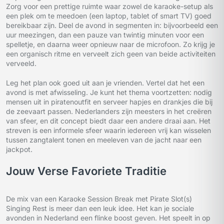
Zorg voor een prettige ruimte waar zowel de karaoke-setup als
een plek om te meedoen (een laptop, tablet of smart TV) goed
bereikbaar zijn. Deel de avond in segmenten in: bijvoorbeeld een
uur meezingen, dan een pauze van twintig minuten voor een
spelletje, en daarna weer opnieuw naar de microfoon. Zo krijg je
een organisch ritme en verveelt zich geen van beide activiteiten
verveeld.
Leg het plan ook goed uit aan je vrienden. Vertel dat het een
avond is met afwisseling. Je kunt het thema voortzetten: nodig
mensen uit in piratenoutfit en serveer hapjes en drankjes die bij
de zeevaart passen. Nederlanders zijn meesters in het creëren
van sfeer, en dit concept biedt daar een andere draai aan. Het
streven is een informele sfeer waarin iedereen vrij kan wisselen
tussen zangtalent tonen en meeleven van de jacht naar een
jackpot.
Jouw Verse Favoriete Traditie
De mix van een Karaoke Session Break met Pirate Slot(s)
Singing Rest is meer dan een leuk idee. Het kan je sociale
avonden in Nederland een flinke boost geven. Het speelt in op