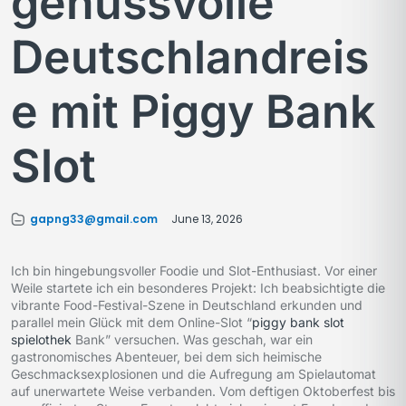
genussvolle
Deutschlandreis
e mit Piggy Bank
Slot
gapng33@gmail.com
June 13, 2026
Ich bin hingebungsvoller Foodie und Slot-Enthusiast. Vor einer
Weile startete ich ein besonderes Projekt: Ich beabsichtigte die
vibrante Food-Festival-Szene in Deutschland erkunden und
parallel mein Glück mit dem Online-Slot “
piggy bank slot
spielothek
Bank” versuchen. Was geschah, war ein
gastronomisches Abenteuer, bei dem sich heimische
Geschmacksexplosionen und die Aufregung am Spielautomat
auf unerwartete Weise verbanden. Vom deftigen Oktoberfest bis