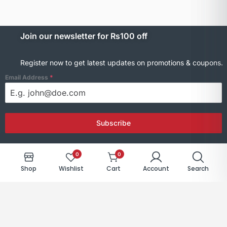
Join our newsletter for Rs100 off
Register now to get latest updates on promotions & coupons.
Email Address
*
Subscribe
0
0
Shop
Wishlist
Cart
Account
Search
© 2025 GNElectronics. All rights reserved.