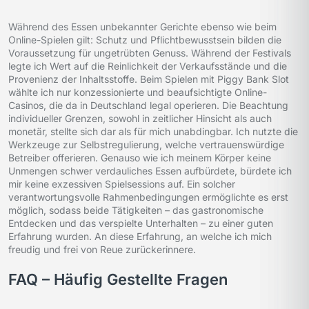
Während des Essen unbekannter Gerichte ebenso wie beim
Online-Spielen gilt: Schutz und Pflichtbewusstsein bilden die
Voraussetzung für ungetrübten Genuss. Während der Festivals
legte ich Wert auf die Reinlichkeit der Verkaufsstände und die
Provenienz der Inhaltsstoffe. Beim Spielen mit Piggy Bank Slot
wählte ich nur konzessionierte und beaufsichtigte Online-
Casinos, die da in Deutschland legal operieren. Die Beachtung
individueller Grenzen, sowohl in zeitlicher Hinsicht als auch
monetär, stellte sich dar als für mich unabdingbar. Ich nutzte die
Werkzeuge zur Selbstregulierung, welche vertrauenswürdige
Betreiber offerieren. Genauso wie ich meinem Körper keine
Unmengen schwer verdauliches Essen aufbürdete, bürdete ich
mir keine exzessiven Spielsessions auf. Ein solcher
verantwortungsvolle Rahmenbedingungen ermöglichte es erst
möglich, sodass beide Tätigkeiten – das gastronomische
Entdecken und das verspielte Unterhalten – zu einer guten
Erfahrung wurden. An diese Erfahrung, an welche ich mich
freudig und frei von Reue zurückerinnere.
FAQ – Häufig Gestellte Fragen