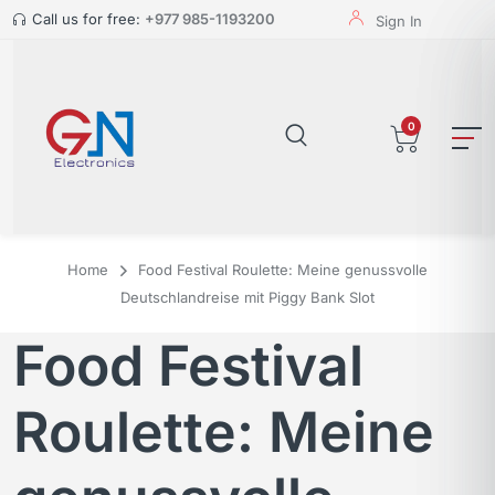
Call us for free:
+977 985-1193200
Sign In
0
Home
Food Festival Roulette: Meine genussvolle
Deutschlandreise mit Piggy Bank Slot
Food Festival
Roulette: Meine