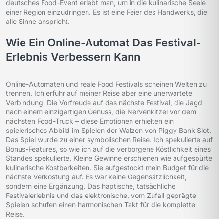
deutsches Food-Event erlebt man, um in die kulinarische Seele
einer Region einzudringen. Es ist eine Feier des Handwerks, die
alle Sinne anspricht.
Wie Ein Online-Automat Das Festival-
Erlebnis Verbessern Kann
Online-Automaten und reale Food Festivals scheinen Welten zu
trennen. Ich erfuhr auf meiner Reise aber eine unerwartete
Verbindung. Die Vorfreude auf das nächste Festival, die Jagd
nach einem einzigartigen Genuss, die Nervenkitzel vor dem
nächsten Food-Truck – diese Emotionen erhielten ein
spielerisches Abbild im Spielen der Walzen von Piggy Bank Slot.
Das Spiel wurde zu einer symbolischen Reise. Ich spekulierte auf
Bonus-Features, so wie ich auf die verborgene Köstlichkeit eines
Standes spekulierte. Kleine Gewinne erschienen wie aufgespürte
kulinarische Kostbarkeiten. Sie aufgestockt mein Budget für die
nächste Verkostung auf. Es war keine Gegensätzlichkeit,
sondern eine Ergänzung. Das haptische, tatsächliche
Festivalerlebnis und das elektronische, vom Zufall geprägte
Spielen schufen einen harmonischen Takt für die komplette
Reise.