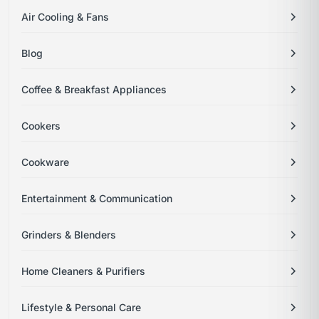
Air Cooling & Fans
Blog
Coffee & Breakfast Appliances
Cookers
Cookware
Entertainment & Communication
Grinders & Blenders
Home Cleaners & Purifiers
Lifestyle & Personal Care