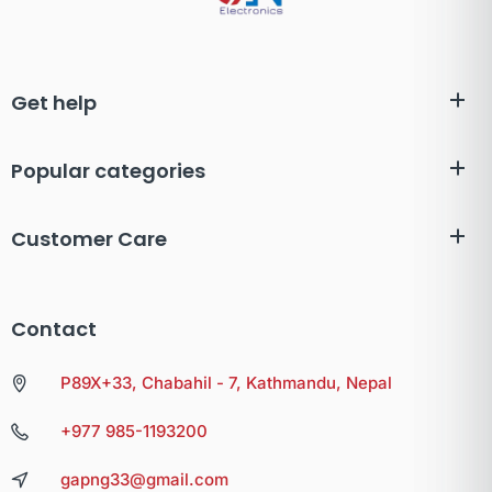
Get help
Popular categories
Customer Care
Contact
P89X+33, Chabahil - 7, Kathmandu, Nepal
+977 985-1193200
gapng33@gmail.com