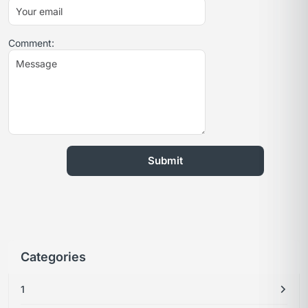
Comment:
Categories
1