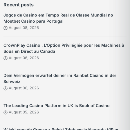
Recent posts
Jogos de Casino em Tempo Real de Classe Mundial no
Mostbet Casino para Portugal
August 08, 2026
CrownPlay Casino : L’Option Privilégiée pour les Machines à
Sous en Direct au Canada
August 06, 2026
Dein Vermögen erwartet deiner im Rainbet Casino in der
Schweiz
August 06, 2026
The Leading Casino Platform in UK is Book of Casino
August 05, 2026
W jaki sposób Gracze z Polski Zdobywają Nagrody VIP w