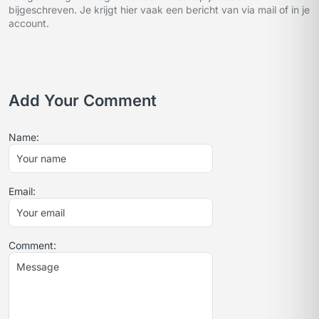
bijgeschreven. Je krijgt hier vaak een bericht van via mail of in je
account.
Add Your Comment
Name:
Email:
Comment: