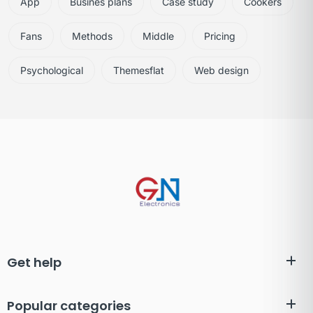
App
Busines plans
Case study
Cookers
Fans
Methods
Middle
Pricing
Psychological
Themesflat
Web design
Get help
Popular categories