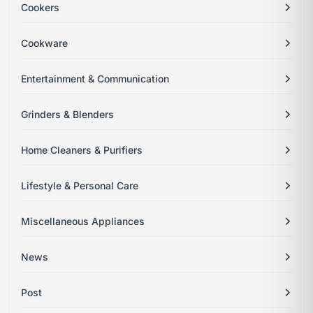
Cookers
Cookware
Entertainment & Communication
Grinders & Blenders
Home Cleaners & Purifiers
Lifestyle & Personal Care
Miscellaneous Appliances
News
Post