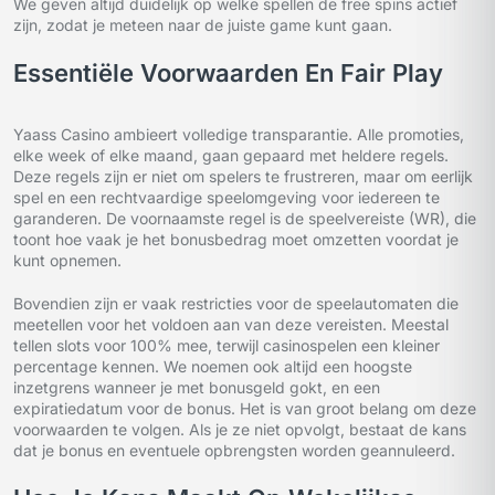
We geven altijd duidelijk op welke spellen de free spins actief
zijn, zodat je meteen naar de juiste game kunt gaan.
Essentiële Voorwaarden En Fair Play
Yaass Casino ambieert volledige transparantie. Alle promoties,
elke week of elke maand, gaan gepaard met heldere regels.
Deze regels zijn er niet om spelers te frustreren, maar om eerlijk
spel en een rechtvaardige speelomgeving voor iedereen te
garanderen. De voornaamste regel is de speelvereiste (WR), die
toont hoe vaak je het bonusbedrag moet omzetten voordat je
kunt opnemen.
Bovendien zijn er vaak restricties voor de speelautomaten die
meetellen voor het voldoen aan van deze vereisten. Meestal
tellen slots voor 100% mee, terwijl casinospelen een kleiner
percentage kennen. We noemen ook altijd een hoogste
inzetgrens wanneer je met bonusgeld gokt, en een
expiratiedatum voor de bonus. Het is van groot belang om deze
voorwaarden te volgen. Als je ze niet opvolgt, bestaat de kans
dat je bonus en eventuele opbrengsten worden geannuleerd.