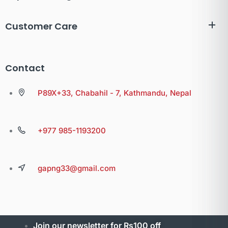
Customer Care
Contact
P89X+33, Chabahil - 7, Kathmandu, Nepal
+977 985-1193200
gapng33@gmail.com
Join our newsletter for Rs100 off