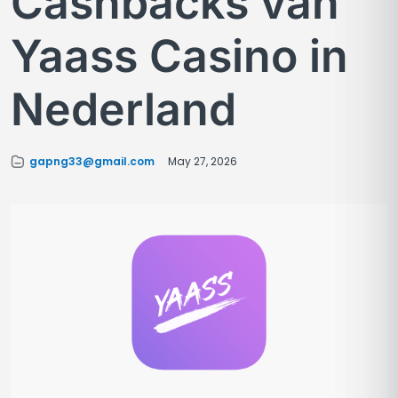
Cashbacks van
Yaass Casino in
Nederland
gapng33@gmail.com
May 27, 2026