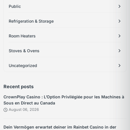
Public
Refrigeration & Storage
Room Heaters
Stoves & Ovens
Uncategorized
Recent posts
CrownPlay Casino : L’Option Privilégiée pour les Machines à
Sous en Direct au Canada
August 06, 2026
Dein Vermögen erwartet deiner im Rainbet Casino in der