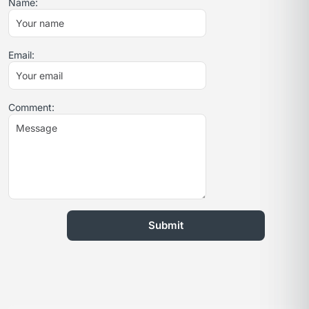
Name:
Email:
Comment: