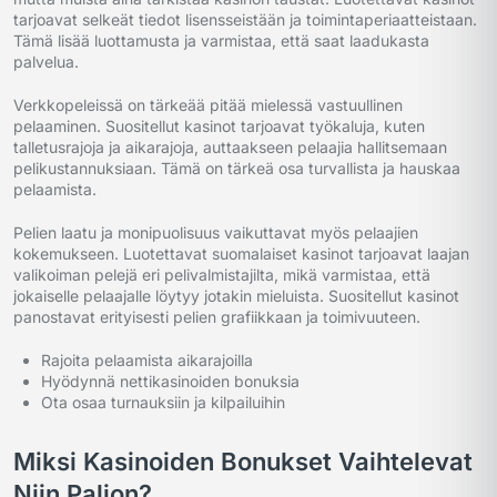
tarjoavat selkeät tiedot lisensseistään ja toimintaperiaatteistaan.
Tämä lisää luottamusta ja varmistaa, että saat laadukasta
palvelua.
Verkkopeleissä on tärkeää pitää mielessä vastuullinen
pelaaminen. Suositellut kasinot tarjoavat työkaluja, kuten
talletusrajoja ja aikarajoja, auttaakseen pelaajia hallitsemaan
pelikustannuksiaan. Tämä on tärkeä osa turvallista ja hauskaa
pelaamista.
Pelien laatu ja monipuolisuus vaikuttavat myös pelaajien
kokemukseen. Luotettavat suomalaiset kasinot tarjoavat laajan
valikoiman pelejä eri pelivalmistajilta, mikä varmistaa, että
jokaiselle pelaajalle löytyy jotakin mieluista. Suositellut kasinot
panostavat erityisesti pelien grafiikkaan ja toimivuuteen.
Rajoita pelaamista aikarajoilla
Hyödynnä nettikasinoiden bonuksia
Ota osaa turnauksiin ja kilpailuihin
Miksi Kasinoiden Bonukset Vaihtelevat
Niin Paljon?