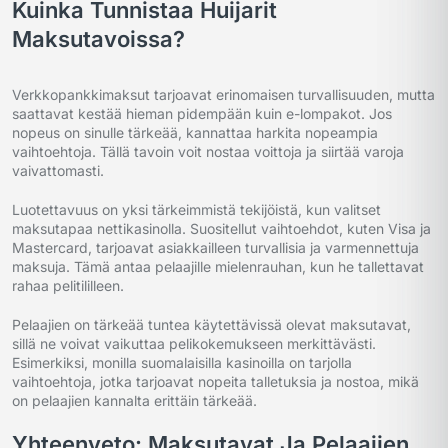
Kuinka Tunnistaa Huijarit
Maksutavoissa?
Verkkopankkimaksut tarjoavat erinomaisen turvallisuuden, mutta
saattavat kestää hieman pidempään kuin e-lompakot. Jos
nopeus on sinulle tärkeää, kannattaa harkita nopeampia
vaihtoehtoja. Tällä tavoin voit nostaa voittoja ja siirtää varoja
vaivattomasti.
Luotettavuus on yksi tärkeimmistä tekijöistä, kun valitset
maksutapaa nettikasinolla. Suositellut vaihtoehdot, kuten Visa ja
Mastercard, tarjoavat asiakkailleen turvallisia ja varmennettuja
maksuja. Tämä antaa pelaajille mielenrauhan, kun he tallettavat
rahaa pelitililleen.
Pelaajien on tärkeää tuntea käytettävissä olevat maksutavat,
sillä ne voivat vaikuttaa pelikokemukseen merkittävästi.
Esimerkiksi, monilla suomalaisilla kasinoilla on tarjolla
vaihtoehtoja, jotka tarjoavat nopeita talletuksia ja nostoa, mikä
on pelaajien kannalta erittäin tärkeää.
Yhteenveto: Maksutavat Ja Pelaajien