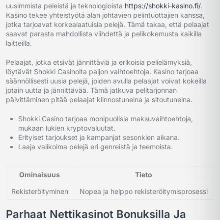
uusimmista peleistä ja teknologioista
https://shokki-kasino.fi/
.
Kasino tekee yhteistyötä alan johtavien pelintuottajien kanssa,
jotka tarjoavat korkealaatuisia pelejä. Tämä takaa, että pelaajat
saavat parasta mahdollista viihdettä ja pelikokemusta kaikilla
laitteilla.
Pelaajat, jotka etsivät jännittäviä ja erikoisia pelielämyksiä,
löytävät Shokki Casinolta paljon vaihtoehtoja. Kasino tarjoaa
säännöllisesti uusia pelejä, joiden avulla pelaajat voivat kokeilla
jotain uutta ja jännittävää. Tämä jatkuva pelitarjonnan
päivittäminen pitää pelaajat kiinnostuneina ja sitoutuneina.
Shokki Casino tarjoaa monipuolisia maksuvaihtoehtoja,
mukaan lukien kryptovaluutat.
Erityiset tarjoukset ja kampanjat sesonkien aikana.
Laaja valikoima pelejä eri genreistä ja teemoista.
Ominaisuus
Tieto
Rekisteröityminen
Nopea ja helppo rekisteröitymisprosessi
Parhaat Nettikasinot Bonuksilla Ja