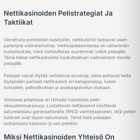
Nettikasinoiden Pelistrategiat Ja
Taktiikat
Verrattuna perinteisiin kasinoihin, nettikasinot tarjoavat usein
parempia voittokertoimia. Verkkopelaamisessa on vähemmän
kustannuksia, mikä mahdollistaa suuremmat voitot pelaajille.
Tämä tekee nettikasinoista houkuttelevan vaihtoehdon monille
pelaajille.
Pelaajat voivat löytää vertailevia sivustoja, jotka auttavat heitä
löytämään parhaat nettikasinot eri kategorioissa, kuten
bonusten, pelivalikoiman ja asiakaspalvelun mukaan.
Verkossa pelatessa on tärkeää huomioida pelin
oikeudenmukaisuus. Luotettavat nettikasinot käyttävät
satunnaisluku generaattoreita (RNG) varmistaakseen, että pelien
tulokset ovat täysin satunnaisia. Tämä lisää pelaajien
luottamusta kasinoon ja sen peleihin.
Miksi Nettikasinoiden Yhteisö On