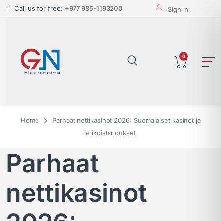
Call us for free:
+977 985-1193200
Sign In
0
Home
Parhaat nettikasinot 2026: Suomalaiset kasinot ja
erikoistarjoukset
Parhaat
nettikasinot