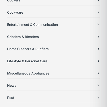
Cookers
Cookware
Entertainment & Communication
Grinders & Blenders
Home Cleaners & Purifiers
Lifestyle & Personal Care
Miscellaneous Appliances
News
Post