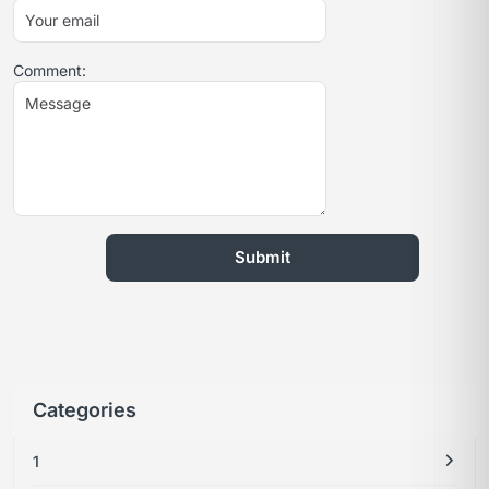
Comment:
Categories
1