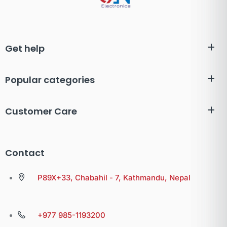
Get help
Popular categories
Customer Care
Contact
P89X+33, Chabahil - 7, Kathmandu, Nepal
+977 985-1193200