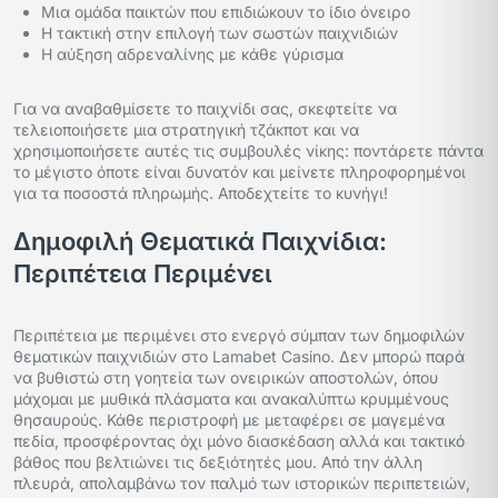
Μια ομάδα παικτών που επιδιώκουν το ίδιο όνειρο
Η τακτική στην επιλογή των σωστών παιχνιδιών
Η αύξηση αδρεναλίνης με κάθε γύρισμα
Για να αναβαθμίσετε το παιχνίδι σας, σκεφτείτε να
τελειοποιήσετε μια στρατηγική τζάκποτ και να
χρησιμοποιήσετε αυτές τις συμβουλές νίκης: ποντάρετε πάντα
το μέγιστο όποτε είναι δυνατόν και μείνετε πληροφορημένοι
για τα ποσοστά πληρωμής. Αποδεχτείτε το κυνήγι!
Δημοφιλή Θεματικά Παιχνίδια:
Περιπέτεια Περιμένει
Περιπέτεια με περιμένει στο ενεργό σύμπαν των δημοφιλών
θεματικών παιχνιδιών στο Lamabet Casino. Δεν μπορώ παρά
να βυθιστώ στη γοητεία των ονειρικών αποστολών, όπου
μάχομαι με μυθικά πλάσματα και ανακαλύπτω κρυμμένους
θησαυρούς. Κάθε περιστροφή με μεταφέρει σε μαγεμένα
πεδία, προσφέροντας όχι μόνο διασκέδαση αλλά και τακτικό
βάθος που βελτιώνει τις δεξιότητές μου. Από την άλλη
πλευρά, απολαμβάνω τον παλμό των ιστορικών περιπετειών,