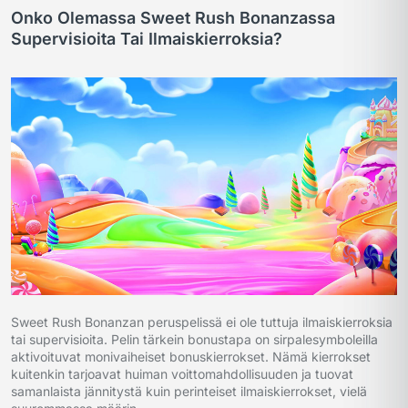
Onko Olemassa Sweet Rush Bonanzassa
Supervisioita Tai Ilmaiskierroksia?
Sweet Rush Bonanzan peruspelissä ei ole tuttuja ilmaiskierroksia
tai supervisioita. Pelin tärkein bonustapa on sirpalesymboleilla
aktivoituvat monivaiheiset bonuskierrokset. Nämä kierrokset
kuitenkin tarjoavat huiman voittomahdollisuuden ja tuovat
samanlaista jännitystä kuin perinteiset ilmaiskierrokset, vielä