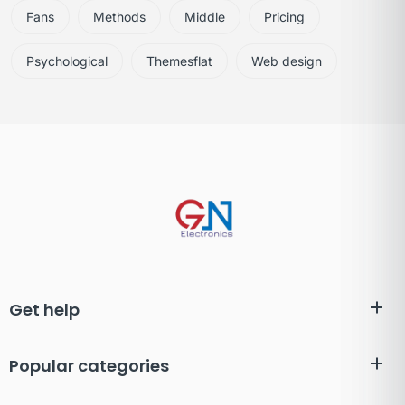
Fans
Methods
Middle
Pricing
Psychological
Themesflat
Web design
Get help
Popular categories