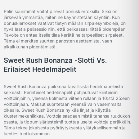
Pelin suurimmat voitot piilevät bonuskierroksilla. Siksi on
järkevää ymmärtää, miten ne käynnistetään käyntiin. Kun
bonuskierrokset vaativat tietyn määrän sirpalesymboleja, on
hyvä laatia pelisessio niin, että pelikassasi riittää pidempään.
Tavoite on antaa itselle tilaa kerätä ne tarpeelliset sirpaleet.
Tämä ei merkitse suurten panosten asettamista, vaan
aikaikkunan pidentämistä.
Sweet Rush Bonanza -slotti Vs.
Erilaiset Hedelmäpelit
Sweet Rush Bonanza poikkeaa tavallisista hedelmäpeleistä
selkeästi. Perinteiset hedelmäpelit pohjautuvat kiinteisiin
voittolinjoihin, yleensä kolmesta viiteen rullaan ja 10:stä 25:een
voittolinjaan. Maksut suoritetaan yleensä vain vasemmalta
oikealle. Sweet Rush Bonanza hylkää linjat ja käyttää
klusterimekaniikkaa. Voittoja saadaan mistä tahansa ruudukon
osasta, ja tippumisjärjestelmä tuottaa useita voittoja peräkkäin.
Tämä tekee jokaisesta pyöräytyksestä yllätyksellisemmän ja
kenties tuottoisamman.