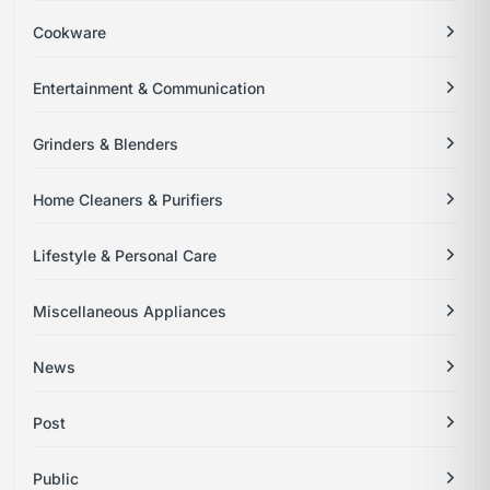
Cookware
Entertainment & Communication
Grinders & Blenders
Home Cleaners & Purifiers
Lifestyle & Personal Care
Miscellaneous Appliances
News
Post
Public