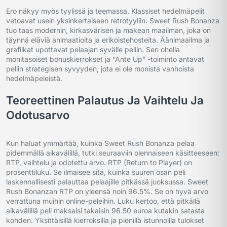
Ero näkyy myös tyylissä ja teemassa. Klassiset hedelmäpelit
vetoavat usein yksinkertaiseen retrotyyliin. Sweet Rush Bonanza
tuo taas modernin, kirkasvärisen ja makean maailman, joka on
täynnä eläviä animaatioita ja erikoistehosteita. Äänimaailma ja
grafiikat upottavat pelaajan syvälle peliin. Sen ohella
monitasoiset bonuskierrokset ja “Ante Up” -toiminto antavat
peliin strategisen syvyyden, jota ei ole monista vanhoista
hedelmäpeleistä.
Teoreettinen Palautus Ja Vaihtelu Ja
Odotusarvo
Kun haluat ymmärtää, kuinka Sweet Rush Bonanza pelaa
pidemmällä aikavälillä, tutki seuraaviin olennaiseen käsitteeseen:
RTP, vaihtelu ja odotettu arvo. RTP (Return to Player) on
prosenttiluku. Se ilmaisee sitä, kuinka suuren osan peli
laskennallisesti palauttaa pelaajille pitkässä juoksussa. Sweet
Rush Bonanzan RTP on yleensä noin 96.5%. Se on hyvä arvo
verrattuna muihin online-peleihin. Luku kertoo, että pitkällä
aikavälillä peli maksaisi takaisin 96.50 euroa kutakin satasta
kohden. Yksittäisillä kierroksilla ja pienillä istunnoilla tulokset