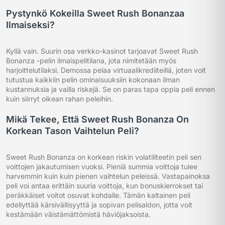
Pystynkö Kokeilla Sweet Rush Bonanzaa
Ilmaiseksi?
Kyllä vain. Suurin osa verkko-kasinot tarjoavat Sweet Rush
Bonanza -pelin ilmaispelitilana, jota nimitetään myös
harjoittelutilaksi. Demossa pelaa virtuaalikrediiteillä, joten voit
tutustua kaikkiin pelin ominaisuuksiin kokonaan ilman
kustannuksia ja vailla riskejä. Se on paras tapa oppia peli ennen
kuin siirryt oikean rahan peleihin.
Mikä Tekee, Että Sweet Rush Bonanza On
Korkean Tason Vaihtelun Peli?
Sweet Rush Bonanza on korkean riskin volatiliteetin peli sen
voittojen jakautumisen vuoksi. Pieniä summia voittoja tulee
harvemmin kuin kuin pienen vaihtelun peleissä. Vastapainoksa
peli voi antaa erittäin suuria voittoja, kun bonuskierrokset tai
peräkkäiset voitot osuvat kohdalle. Tämän kaltainen peli
edellyttää kärsivällisyyttä ja sopivan pelisaldon, jotta voit
kestämään väistämättömistä häviöjaksoista.