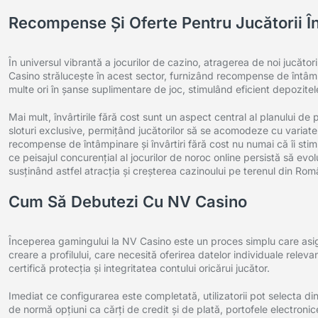
Recompense Și Oferte Pentru Jucătorii Î
În universul vibrantă a jocurilor de cazino, atragerea de noi jucător
Casino strălucește în acest sector, furnizând recompense de întâmpi
multe ori în șanse suplimentare de joc, stimulând eficient depozitele
Mai mult, învârtirile fără cost sunt un aspect central al planului d
sloturi exclusive, permițând jucătorilor să se acomodeze cu variate
recompense de întâmpinare și învârtiri fără cost nu numai că îi sti
ce peisajul concurențial al jocurilor de noroc online persistă să ev
susținând astfel atracția și creșterea cazinoului pe terenul din Rom
Cum Să Debutezi Cu NV Casino
Începerea gamingului la NV Casino este un proces simplu care asig
creare a profilului, care necesită oferirea datelor individuale releva
certifică protecția și integritatea contului oricărui jucător.
Imediat ce configurarea este completată, utilizatorii pot selecta din
de normă opțiuni ca cărți de credit și de plată, portofele electronice ș