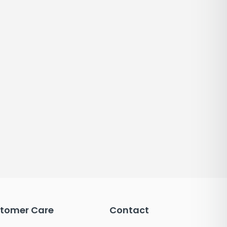
tomer Care
Contact