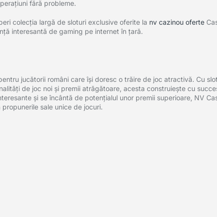
operațiuni fără probleme.
ri colecția largă de sloturi exclusive oferite la
nv cazinou oferte
Cas
ență interesantă de gaming pe internet în țară.
ntru jucătorii români care își doresc o trăire de joc atractivă. Cu slo
alități de joc noi și premii atrăgătoare, acesta construiește cu succe
nteresante și se încântă de potențialul unor premii superioare, NV Ca
propunerile sale unice de jocuri.