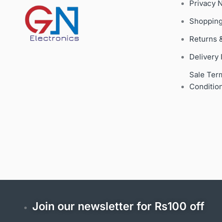
Privacy 
Shoppin
Returns 
Delivery 
Sale Ter
Conditio
Join our newsletter for Rs100 off