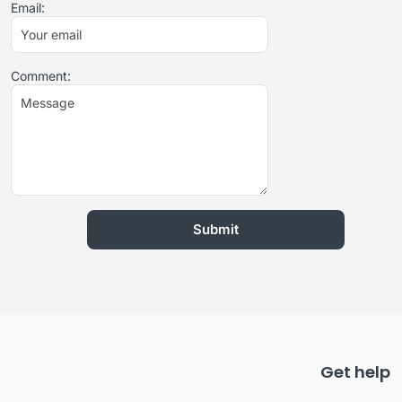
Email:
Comment:
Get help