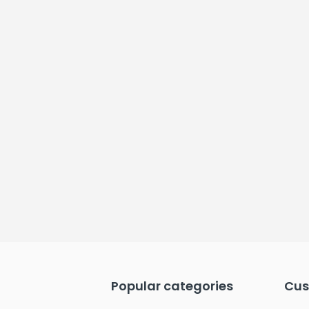
Popular categories
Cus