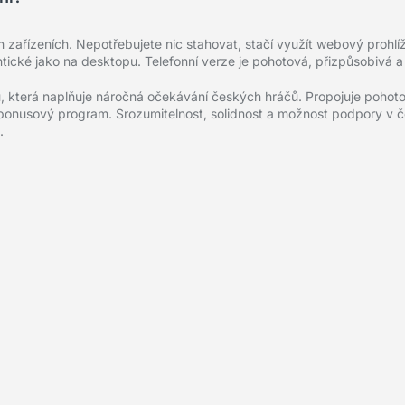
h zařízeních. Nepotřebujete nic stahovat, stačí využít webový prohl
ntické jako na desktopu. Telefonní verze je pohotová, přizpůsobivá a
mu, která naplňuje náročná očekávání českých hráčů. Propojuje poho
onusový program. Srozumitelnost, solidnost a možnost podpory v češ
.