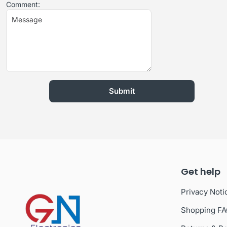
Comment:
Get help
Privacy Noti
Shopping F