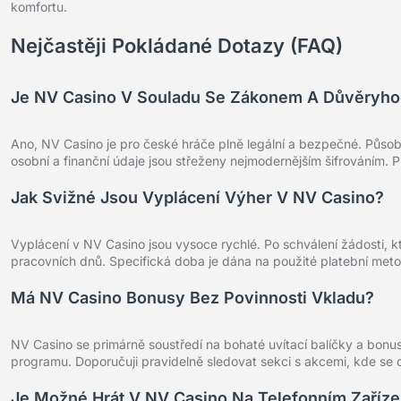
komfortu.
Nejčastěji Pokládané Dotazy (FAQ)
Je NV Casino V Souladu Se Zákonem A Důvěryho
Ano, NV Casino je pro české hráče plně legální a bezpečné. Působí
osobní a finanční údaje jsou střeženy nejmodernějším šifrováním.
Jak Svižné Jsou Vyplácení Výher V NV Casino?
Vyplácení v NV Casino jsou vysoce rychlé. Po schválení žádosti, k
pracovních dnů. Specifická doba je dána na použité platební meto
Má NV Casino Bonusy Bez Povinnosti Vkladu?
NV Casino se primárně soustředí na bohaté uvítací balíčky a bonusy
programu. Doporučuji pravidelně sledovat sekci s akcemi, kde se
Je Možné Hrát V NV Casino Na Telefonním Zaříze