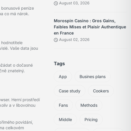
August 03, 2026
a bonusové peníze
na co má nárok.
Morospin Casino : Gros Gains,
Faibles Mises et Plaisir Authentique
en France
August 02, 2026
 hodnotitele
islé. Vaše data jsou
Tags
požádat o dočasné
čně znatelný.
App
Busines plans
Case study
Cookers
wser. Herní prostředí
Fans
Methods
oliv a v libovolnou
Middle
Pricing
přímého povídání,
á na celkovém