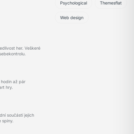
Psychological
Themesflat
Web design
edlivost her. Veškeré
sebekontrolu.
 hodin až pár
rt hry.
ní součástí jejich
 spiny.