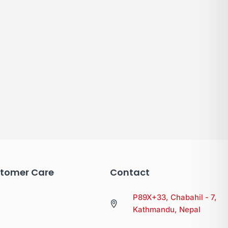
tomer Care
Contact
P89X+33, Chabahil - 7,
Kathmandu, Nepal