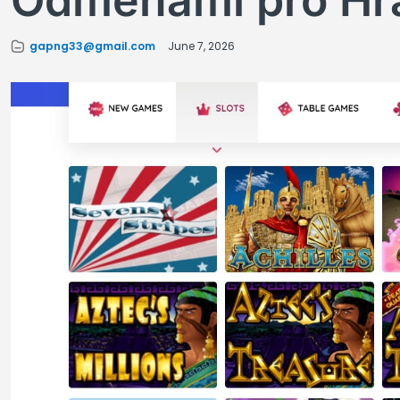
Odměnami pro Hrá
gapng33@gmail.com
June 7, 2026