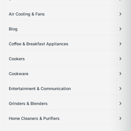
Air Cooling & Fans
Blog
Coffee & Breakfast Appliances
Cookers
Cookware
Entertainment & Communication
Grinders & Blenders
Home Cleaners & Purifiers