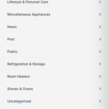
Lifestyle & Personal Care
Miscellaneous Appliances
News
Post
Public
Refrigeration & Storage
Room Heaters
Stoves & Ovens
Uncategorized