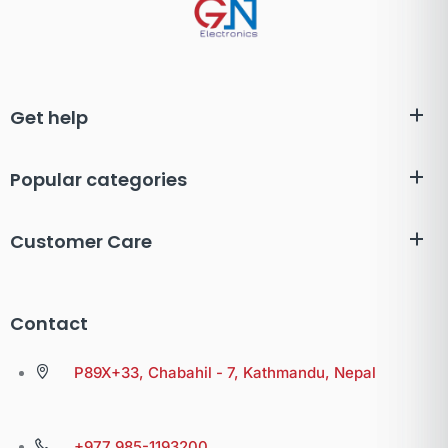
Get help
Popular categories
Customer Care
Contact
P89X+33, Chabahil - 7, Kathmandu, Nepal
+977 985-1193200