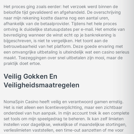
Het proces ging zoals eerder: het verzoek werd binnen de
beloofde tijd gevalideerd en afgehandeld. De overschrijving
naar mijn rekening kostte daarna nog een aantal uren,
afhankelijk van de betaalprovider. Tijdens het hele proces
ontving ik duidelijke statusupdates per e-mail. Het emotie van
bevrediging wanneer de winst echt op je bankrekening is
bijgeschreven, is niet te vergelijken. Het toont aan de
betrouwbaarheid van het platform. Deze goede ervaring met
een omvangrijke uitbetaling is uiteindelijk wat een casino serieus
maakt. Toezeggingen over snel uitbetalen zijn mooi, maar de
praktijk doet ertoe.
Veilig Gokken En
Veiligheidsmaatregelen
NomaSpin Casino heeft veilig en verantwoord gamen ernstig.
Het is niet alleen een licentieverplichting, maar een zichtbaar
onderdeel van hun aanpak. In mijn account trek ik een complete
set tools om mijn speelgedrag te beheren. Ik kan zelf limieten
instellen voor dagelijkse, wekelijkse of maandelijkse stortingen,
verlieslimieten vaststellen, een time-out aanzetten of me voor