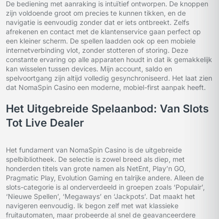
De bediening met aanraking is intuïtief ontworpen. De knoppen
zijn voldoende groot om precies te kunnen tikken, en de
navigatie is eenvoudig zonder dat er iets ontbreekt. Zelfs
afrekenen en contact met de klantenservice gaan perfect op
een kleiner scherm. De spellen laadden ook op een mobiele
internetverbinding vlot, zonder stotteren of storing. Deze
constante ervaring op alle apparaten houdt in dat ik gemakkelijk
kan wisselen tussen devices. Mijn account, saldo en
spelvoortgang zijn altijd volledig gesynchroniseerd. Het laat zien
dat NomaSpin Casino een moderne, mobiel-first aanpak heeft.
Het Uitgebreide Spelaanbod: Van Slots
Tot Live Dealer
Het fundament van NomaSpin Casino is de uitgebreide
spelbibliotheek. De selectie is zowel breed als diep, met
honderden titels van grote namen als NetEnt, Play’n GO,
Pragmatic Play, Evolution Gaming en talrijke andere. Alleen de
slots-categorie is al onderverdeeld in groepen zoals ‘Populair’,
‘Nieuwe Spellen’, ‘Megaways’ en ‘Jackpots’. Dat maakt het
navigeren eenvoudig. Ik begon zelf met wat klassieke
fruitautomaten, maar probeerde al snel de geavanceerdere