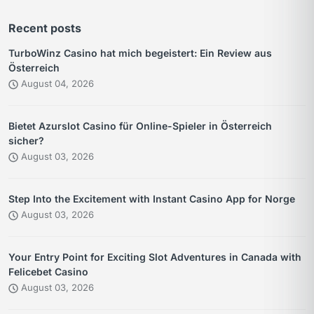
Recent posts
TurboWinz Casino hat mich begeistert: Ein Review aus
Österreich
August 04, 2026
Bietet Azurslot Casino für Online-Spieler in Österreich
sicher?
August 03, 2026
Step Into the Excitement with Instant Casino App for Norge
August 03, 2026
Your Entry Point for Exciting Slot Adventures in Canada with
Felicebet Casino
August 03, 2026