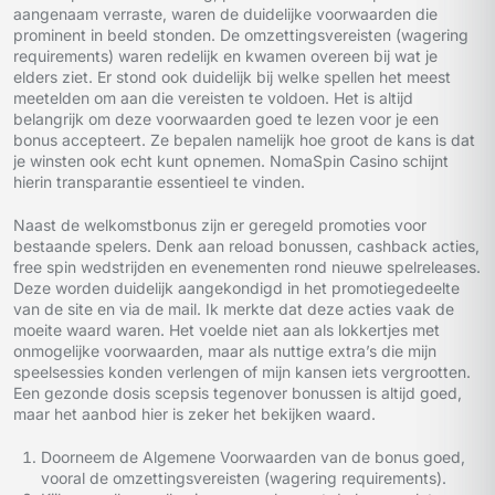
aangenaam verraste, waren de duidelijke voorwaarden die
prominent in beeld stonden. De omzettingsvereisten (wagering
requirements) waren redelijk en kwamen overeen bij wat je
elders ziet. Er stond ook duidelijk bij welke spellen het meest
meetelden om aan die vereisten te voldoen. Het is altijd
belangrijk om deze voorwaarden goed te lezen voor je een
bonus accepteert. Ze bepalen namelijk hoe groot de kans is dat
je winsten ook echt kunt opnemen. NomaSpin Casino schijnt
hierin transparantie essentieel te vinden.
Naast de welkomstbonus zijn er geregeld promoties voor
bestaande spelers. Denk aan reload bonussen, cashback acties,
free spin wedstrijden en evenementen rond nieuwe spelreleases.
Deze worden duidelijk aangekondigd in het promotiegedeelte
van de site en via de mail. Ik merkte dat deze acties vaak de
moeite waard waren. Het voelde niet aan als lokkertjes met
onmogelijke voorwaarden, maar als nuttige extra’s die mijn
speelsessies konden verlengen of mijn kansen iets vergrootten.
Een gezonde dosis scepsis tegenover bonussen is altijd goed,
maar het aanbod hier is zeker het bekijken waard.
Doorneem de Algemene Voorwaarden van de bonus goed,
vooral de omzettingsvereisten (wagering requirements).