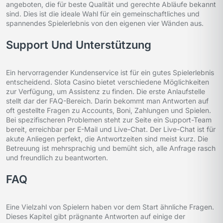
angeboten, die für beste Qualität und gerechte Abläufe bekannt
sind. Dies ist die ideale Wahl für ein gemeinschaftliches und
spannendes Spielerlebnis von den eigenen vier Wänden aus.
Support Und Unterstützung
Ein hervorragender Kundenservice ist für ein gutes Spielerlebnis
entscheidend. Slota Casino bietet verschiedene Möglichkeiten
zur Verfügung, um Assistenz zu finden. Die erste Anlaufstelle
stellt dar der FAQ-Bereich. Darin bekommt man Antworten auf
oft gestellte Fragen zu Accounts, Boni, Zahlungen und Spielen.
Bei spezifischeren Problemen steht zur Seite ein Support-Team
bereit, erreichbar per E-Mail und Live-Chat. Der Live-Chat ist für
akute Anliegen perfekt, die Antwortzeiten sind meist kurz. Die
Betreuung ist mehrsprachig und bemüht sich, alle Anfrage rasch
und freundlich zu beantworten.
FAQ
Eine Vielzahl von Spielern haben vor dem Start ähnliche Fragen.
Dieses Kapitel gibt prägnante Antworten auf einige der