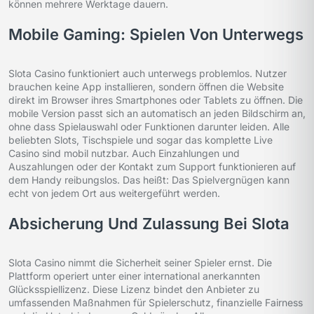
können mehrere Werktage dauern.
Mobile Gaming: Spielen Von Unterwegs
Slota Casino funktioniert auch unterwegs problemlos. Nutzer
brauchen keine App installieren, sondern öffnen die Website
direkt im Browser ihres Smartphones oder Tablets zu öffnen. Die
mobile Version passt sich an automatisch an jeden Bildschirm an,
ohne dass Spielauswahl oder Funktionen darunter leiden. Alle
beliebten Slots, Tischspiele und sogar das komplette Live
Casino sind mobil nutzbar. Auch Einzahlungen und
Auszahlungen oder der Kontakt zum Support funktionieren auf
dem Handy reibungslos. Das heißt: Das Spielvergnügen kann
echt von jedem Ort aus weitergeführt werden.
Absicherung Und Zulassung Bei Slota
Slota Casino nimmt die Sicherheit seiner Spieler ernst. Die
Plattform operiert unter einer international anerkannten
Glücksspiellizenz. Diese Lizenz bindet den Anbieter zu
umfassenden Maßnahmen für Spielerschutz, finanzielle Fairness