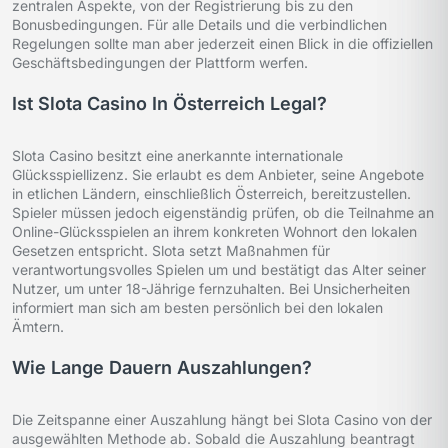
zentralen Aspekte, von der Registrierung bis zu den
Bonusbedingungen. Für alle Details und die verbindlichen
Regelungen sollte man aber jederzeit einen Blick in die offiziellen
Geschäftsbedingungen der Plattform werfen.
Ist Slota Casino In Österreich Legal?
Slota Casino besitzt eine anerkannte internationale
Glücksspiellizenz. Sie erlaubt es dem Anbieter, seine Angebote
in etlichen Ländern, einschließlich Österreich, bereitzustellen.
Spieler müssen jedoch eigenständig prüfen, ob die Teilnahme an
Online-Glücksspielen an ihrem konkreten Wohnort den lokalen
Gesetzen entspricht. Slota setzt Maßnahmen für
verantwortungsvolles Spielen um und bestätigt das Alter seiner
Nutzer, um unter 18-Jährige fernzuhalten. Bei Unsicherheiten
informiert man sich am besten persönlich bei den lokalen
Ämtern.
Wie Lange Dauern Auszahlungen?
Die Zeitspanne einer Auszahlung hängt bei Slota Casino von der
ausgewählten Methode ab. Sobald die Auszahlung beantragt