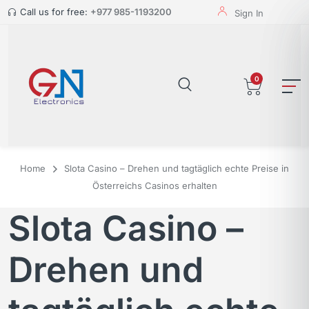
Call us for free:
+977 985-1193200
Sign In
0
Home
Slota Casino – Drehen und tagtäglich echte Preise in
Österreichs Casinos erhalten
Slota Casino –
Drehen und