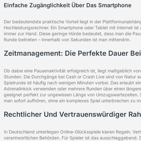
Einfache Zugänglichkeit Über Das Smartphone
Der bedeutendste praktische Vorteil liegt in der Plattformunabhän
Hochleistungsrechner. Ein Smartphone oder Tablet mit Internet is
immer zur Hand. Diese geringe Hürde bedeutet, dass man die Pause
Runde beitreten – innerhalb von Sekunden ist man mittendrin.
Zeitmanagement: Die Perfekte Dauer Be
Ob dabei eine Pausenaktivität erfolgreich ist, liegt maßgeblich 
Stunden. Die Durchgänge bei Cash or Crash Live sind von Natur au
Spielrunde ist häufig nach wenigen Minuten vorbei. Das erlaubt ei
Adrenalinkick verwenden oder mehrere Runden über einen längeren 
geeignet perfekt zur ungewissen Länge von Umzugswartezeiten. 
man sofort aufhören, ohne ein komplexes Spiel unterbrechen zu m
Rechtlicher Und Vertrauenswürdiger Ra
In Deutschland unterliegen Online-Glücksspiele klaren Regeln. Ver
verantwortlichen Behörden. Für Spieler ist das ausschlaggebend. 