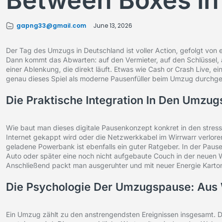
Between Boxes i
gapng33@gmail.com
June 13, 2026
Der Tag des Umzugs in Deutschland ist voller Action, gefolgt von 
Dann kommt das Abwarten: auf den Vermieter, auf den Schlüssel,
einer Ablenkung, die direkt läuft. Etwas wie Cash or Crash Live, ein
genau dieses Spiel als moderne Pausenfüller beim Umzug durchge
Die Praktische Integration In Den Umzug
Wie baut man dieses digitale Pausenkonzept konkret in den stress
Internet gekappt wird oder die Netzwerkkabel im Wirrwarr verlo
geladene Powerbank ist ebenfalls ein guter Ratgeber. In der Paus
Auto oder später eine noch nicht aufgebaute Couch in der neuen W
Anschließend packt man ausgeruhter und mit neuer Energie Karto
Die Psychologie Der Umzugspause: Aus 
Ein Umzug zählt zu den anstrengendsten Ereignissen insgesamt. Di