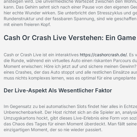
ansteigen wird. Die unvermeidliche Wartezeit zwischen den Wohn
kann. Das Gehirn sehnt sich nach einer Pause von den eigenen Ged
hier echte Wunder wirken. Sie unterbricht den Stresszyklus und ges
Rundenstruktur und der fassbaren Spannung, sind wie geschaffen f
mit einem freieren Kopf.
Cash Or Crash Live Verstehen: Ein Game
Cash or Crash Live ist ein interaktives
https://cashorcrash.de/
. Es 
die Runde, während ein virtuelles Auto einen riskanten Parcours d
Moment erwischen: Höre ich jetzt auf und sichere meinen Gewinn? Od
eines Crashes, der das Auto stoppt und alle restlichen Einsätze a
muss nichts komplexes lernen, was es optimal für eine ungeplante
Der Live-Aspekt Als Wesentlicher Faktor
Im Gegensatz zu bei automatischen Slots findet hier alles in Echt
Unberechenbarkeit. Der Host richtet sich an die Spieler an, analy
Umzugskartons hockt, gibt dieses Live-Erlebnis eine Form von sozia
das Chaos des Tages für einen Moment überdeckt. Man fällt seine 
einzigartigen Moment, der so nie wieder passiert.