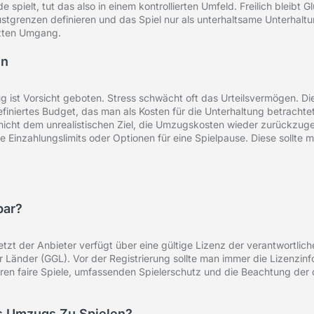
ielt, tut das also in einem kontrollierten Umfeld. Freilich bleibt Gl
ustgrenzen definieren und das Spiel nur als unterhaltsame Unterhaltu
tzten Umgang.
en
 ist Vorsicht geboten. Stress schwächt oft das Urteilsvermögen. Di
efiniertes Budget, das man als Kosten für die Unterhaltung betrachtet
d nicht dem unrealistischen Ziel, die Umzugskosten wieder zurückzug
ie Einzahlungslimits oder Optionen für eine Spielpause. Diese sollt
bar?
setzt der Anbieter verfügt über eine gültige Lizenz der verantwortli
Länder (GGL). Vor der Registrierung sollte man immer die Lizenzinf
ieren faire Spiele, umfassenden Spielerschutz und die Beachtung der
s Umzugs Zu Spielen?