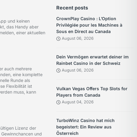
Recent posts
CrownPlay Casino : L’Option
 App und keinen
Privilégiée pour les Machines à
ckt, das Handy aber
Sous en Direct au Canada
elden, einer aktuellen
August 06, 2026
Dein Vermögen erwartet deiner im
Rainbet Casino in der Schweiz
der auch mehrere
August 06, 2026
unden, eine komplette
nelle Runde als
Flexibilität ist
Vulkan Vegas Offers Top Slots for
werden muss, kann
Players from Canada
August 04, 2026
TurboWinz Casino hat mich
begeistert: Ein Review aus
ültigen Lizenz der
Österreich
are Gewinnchancen und