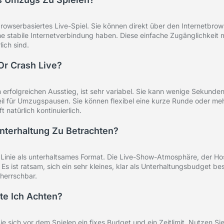
 browserbasiertes Live-Spiel. Sie können direkt über den Internetbrow
e stabile Internetverbindung haben. Diese einfache Zugänglichkeit m
ich sind.
Or Crash Live?
 erfolgreichen Ausstieg, ist sehr variabel. Sie kann wenige Sekunde
teil für Umzugspausen. Sie können flexibel eine kurze Runde oder me
t natürlich kontinuierlich.
Unterhaltung Zu Betrachten?
er Linie als unterhaltsames Format. Die Live-Show-Atmosphäre, der Ho
 ist ratsam, sich ein sehr kleines, klar als Unterhaltungsbudget be
eherrschbar.
te Ich Achten?
ie sich vor dem Spielen ein fixes Budget und ein Zeitlimit. Nutzen Si