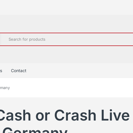
s
Contact
rmany
Cash or Crash Live