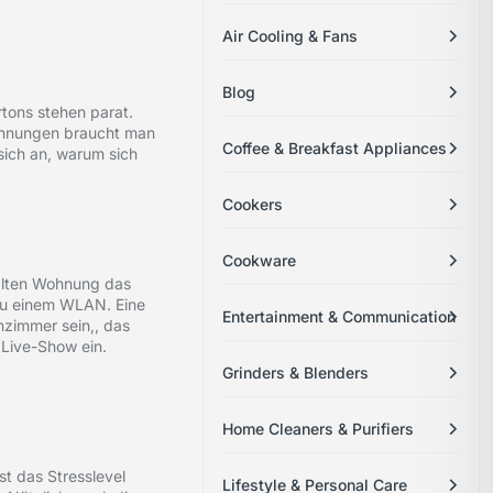
Air Cooling & Fans
Blog
rtons stehen parat.
Wohnungen braucht man
Coffee & Breakfast Appliances
 sich an, warum sich
Cookers
Cookware
 alten Wohnung das
zu einem WLAN. Eine
Entertainment & Communication
nzimmer sein,, das
 Live-Show ein.
Grinders & Blenders
Home Cleaners & Purifiers
t das Stresslevel
Lifestyle & Personal Care