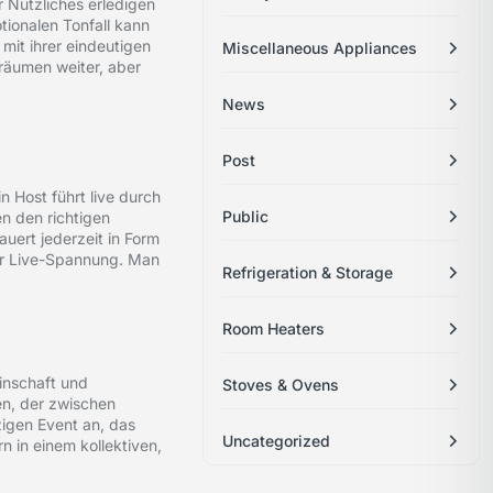
 Nützliches erledigen
ionalen Tonfall kann
mit ihrer eindeutigen
Miscellaneous Appliances
räumen weiter, aber
News
Post
n Host führt live durch
Public
en den richtigen
auert jederzeit in Form
der Live-Spannung. Man
Refrigeration & Storage
Room Heaters
inschaft und
Stoves & Ovens
en, der zwischen
zigen Event an, das
Uncategorized
 in einem kollektiven,