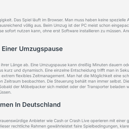
gigkeit. Das Spiel läuft im Browser. Man muss haben keine spezielle
t ausreichend völlig aus. Beim Umzug ist der PC meist schon eingepa
 sofort nutzen kann, ohne erst Software installieren zu müssen. Anm
i Einer Umzugspause
von ihrer Länge ab. Eine Umzugspause kann dreißig Minuten dauern o
s kurz und dynamisch. Eine einzelne Entscheidung trifft man in Sek
n extrem flexibles Zeitmanagement. Man hat die Möglichkeit eine sch
Zeitraum beobachten. Die Steuerung behält man immer selbst. Diese 
Sobald der Möbelpacker sich meldet oder der Transporter beladen 
üssen.
hmen In Deutschland
trauenswürdige Anbieter wie Cash or Crash Live operieren mit einer g
Dieser rechtliche Rahmen gewährleistet faire Spielbedingungen, kl