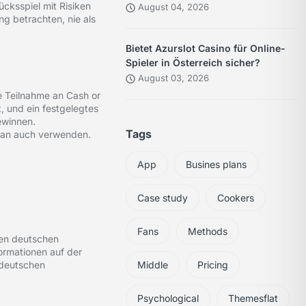
ücksspiel mit Risiken
August 04, 2026
ng betrachten, nie als
Bietet Azurslot Casino für Online-
Spieler in Österreich sicher?
August 03, 2026
e Teilnahme an Cash or
, und ein festgelegtes
ewinnen.
Tags
e man auch verwenden.
App
Busines plans
Case study
Cookers
Fans
Methods
chen deutschen
ormationen auf der
Middle
Pricing
 deutschen
Psychological
Themesflat