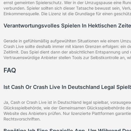
ernst gemeinten Spielerschutz. Wer in der Umzugspause eine Runde sp
verbunden. Spieler sollten sich dieser Tatsache bewusst sein, Verl
Einkommensquelle. Die Lizenz ist die Grundlage für einen geschü
Verantwortungsvolles Spielen In Hektischen Zeit
Gerade in gefühlsmäßig aufgewühlten Situationen wie einem Umzug
Crash Live sollte deshalb immer mit klaren Grenzen erfolgen: ein d
Zeitlimit. Das Spiel dient dann der absichtlichen Entspannung un
Vertrauenswürdige Anbieter stellen Tools zur Selbstkontrolle an, w
FAQ
Ist Cash Or Crash Live In Deutschland Legal Spiel
Ja, Cash or Crash Live ist in Deutschland legal spielbar, vorausge
Glücksspielbehörde, wie der Gemeinsamen Glücksspielbehörde der 
Website des Anbieters prüfen. Nur lizenzierte Plattformen garant
Rechtsvorschriften.
Benötige Ich Eine Spezielle App, Um Während De