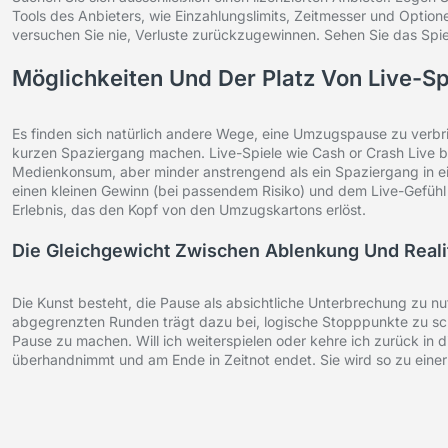
Tools des Anbieters, wie Einzahlungslimits, Zeitmesser und Optio
versuchen Sie nie, Verluste zurückzugewinnen. Sehen Sie das Spiel s
Möglichkeiten Und Der Platz Von Live-Sp
Es finden sich natürlich andere Wege, eine Umzugspause zu verbri
kurzen Spaziergang machen. Live-Spiele wie Cash or Crash Live be
Medienkonsum, aber minder anstrengend als ein Spaziergang in e
einen kleinen Gewinn (bei passendem Risiko) und dem Live-Gefühl is
Erlebnis, das den Kopf von den Umzugskartons erlöst.
Die Gleichgewicht Zwischen Ablenkung Und Reali
Die Kunst besteht, die Pause als absichtliche Unterbrechung zu nutz
abgegrenzten Runden trägt dazu bei, logische Stopppunkte zu sch
Pause zu machen. Will ich weiterspielen oder kehre ich zurück in
überhandnimmt und am Ende in Zeitnot endet. Sie wird so zu einer