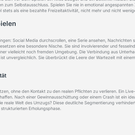
nen zum Selbstausschluss. Spielen Sie nie in emotional angespannte
tets als eine bezahlte Freizeitaktivität, nicht mehr und nicht wenige
ielen
ngen: Social Media durchscrollen, eine Serie ansehen, Nachrichten s
setzen eine besondere Nische. Sie sind involvierender und fesselnde
iner vielleicht noch fremden Umgebung. Die Verbindung aus Unterha
t unvergleichlich. Sie überbrückt die Leere der Wartezeit mit einem
tät
en, ohne den Kontakt zu den realen Pflichten zu verlieren. Ein Live-
affen. Nach einer Gewinnausschüttung oder einem Crash ist ein ide
 die reale Welt des Umzugs? Diese deutliche Segmentierung verhinder
 strukturierten Erholungsphase.