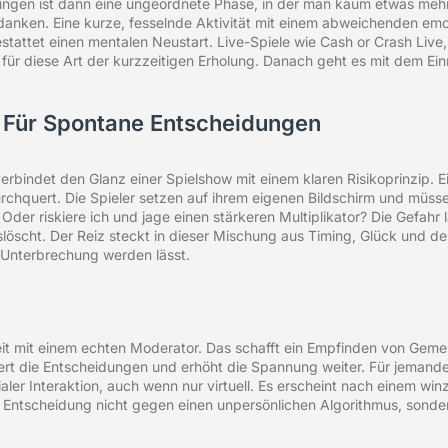
ungen ist dann eine ungeordnete Phase, in der man kaum etwas mehr
anken. Eine kurze, fesselnde Aktivität mit einem abweichenden emot
tattet einen mentalen Neustart. Live-Spiele wie Cash or Crash Live, 
ür diese Art der kurzzeitigen Erholung. Danach geht es mit dem Ein
 Für Spontane Entscheidungen
verbindet den Glanz einer Spielshow mit einem klaren Risikoprinzip. Ei
urchquert. Die Spieler setzen auf ihrem eigenen Bildschirm und müss
er riskiere ich und jage einen stärkeren Multiplikator? Die Gefahr l
uslöscht. Der Reiz steckt in dieser Mischung aus Timing, Glück und 
 Unterbrechung werden lässt.
zeit mit einem echten Moderator. Das schafft ein Empfinden von Geme
siert die Entscheidungen und erhöht die Spannung weiter. Für jemand
ler Interaktion, auch wenn nur virtuell. Es erscheint nach einem win
Entscheidung nicht gegen einen unpersönlichen Algorithmus, sondern