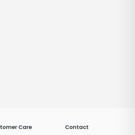
tomer Care
Contact