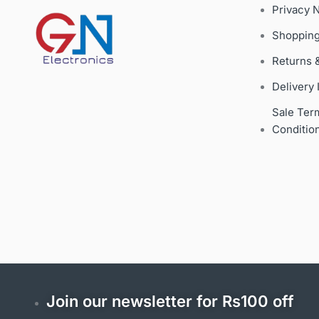
Privacy 
Shoppin
Returns 
Delivery 
Sale Ter
Conditio
Join our newsletter for Rs100 off