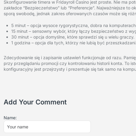
Skonfigurowanie timera w Fridayroll Casino jest proste. Nie ma p
zakładce “Bezpieczeństwo” lub “Preferencje”. Najważniejsze to o
sporą swobodę, jednak zakres oferowanych czasów może się różni
5 minut – opcja wysoce rygorystyczna, dobra na komputerach
15 minut – sensowny wybór, który łączy bezpieczeństwo z wy
30 minut – opcja domyślne, które sprawdzi się u wielu graczy.
1 godzina – opcja dla tych, którzy nie lubią być przeszkadzani
Zdecydowanie się i zapisanie ustawień funkcjonuje od razu. Pamięta
przy przeglądaniu promocji czy kontrolowaniu historii konta. To 
konfiguracyjny jest przejrzysty i prezentuje się tak samo na komput
Add Your Comment
Name: