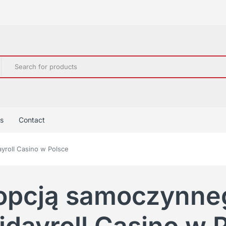
s
Contact
yroll Casino w Polsce
 opcją samoczynne