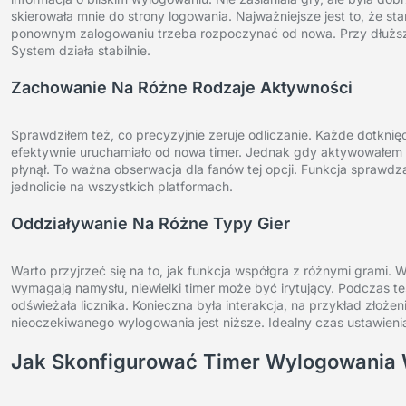
skierowała mnie do strony logowania. Najważniejsze jest to, że s
ponownym zalogowaniu trzeba rozpoczynać od nowa. Przy dłuższy
System działa stabilnie.
Zachowanie Na Różne Rodzaje Aktywności
Sprawdziłem też, co precyzyjnie zeruje odliczanie. Każde dotknięc
efektywnie uruchamiało od nowa timer. Jednak gdy aktywowałem t
płynął. To ważna obserwacja dla fanów tej opcji. Funkcja sprawdz
jednolicie na wszystkich platformach.
Oddziaływanie Na Różne Typy Gier
Warto przyjrzeć się na to, jak funkcja współgra z różnymi grami. 
wymagają namysłu, niewielki timer może być irytujący. Podczas 
odświeżała licznika. Konieczna była interakcja, na przykład złoż
nieoczekiwanego wylogowania jest niższe. Idealny czas ustawienia 
Jak Skonfigurować Timer Wylogowania W