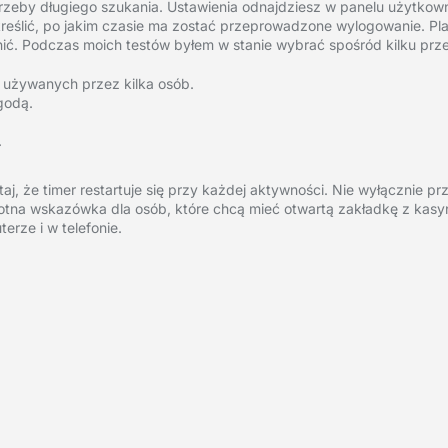
otrzeby długiego szukania. Ustawienia odnajdziesz w panelu użytkow
kreślić, po jakim czasie ma zostać przeprowadzone wylogowanie. Pl
ć. Podczas moich testów byłem w stanie wybrać spośród kilku prze
 używanych przez kilka osób.
godą.
.
j, że timer restartuje się przy każdej aktywności. Nie wyłącznie prz
istotna wskazówka dla osób, które chcą mieć otwartą zakładkę z kasy
erze i w telefonie.