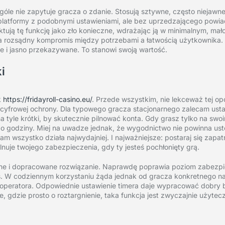
góle nie zapytuje gracza o zdanie. Stosują sztywne, często niejawne 
Są platformy z podobnymi ustawieniami, ale bez uprzedzającego powi
ktują tę funkcję jako zło konieczne, wdrażając ją w minimalnym, ma
stala rozsądny kompromis między potrzebami a łatwością użytkownika. I
ane i jasno przekazywane. To stanowi swoją wartość.
i
k
https://fridayroll-casino.eu/
. Przede wszystkim, nie lekceważ tej opc
t cyfrowej ochrony. Dla typowego gracza stacjonarnego zalecam usta
a tyle krótki, by skutecznie pilnować konta. Gdy grasz tylko na sw
it do godziny. Miej na uwadze jednak, że wygodnictwo nie powinna u
tam wszystko działa najwydajniej. I najważniejsze: postaraj się zap
Pilnuje twojego zabezpieczenia, gdy ty jesteś pochłonięty grą.
idne i dopracowane rozwiązanie. Naprawdę poprawia poziom zabezpi
us. W codziennym korzystaniu żąda jednak od gracza konkretnego na
operatora. Odpowiednie ustawienie timera daje wypracować dobry 
 gdzie prosto o roztargnienie, taka funkcja jest zwyczajnie użytec