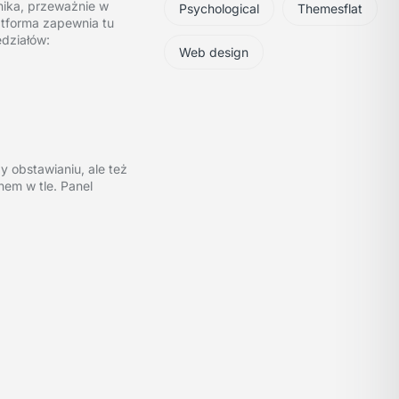
nika, przeważnie w
Psychological
Themesflat
atforma zapewnia tu
działów:
Web design
y obstawianiu, ale też
nem w tle. Panel