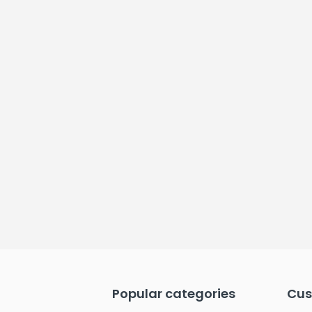
Popular categories
Cus