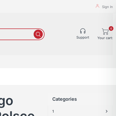
Sign In
0
Support
Your cart:
go
Categories
1