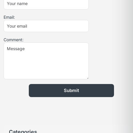
Email:
Comment:
Categories