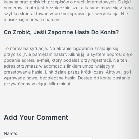
kasyna oraz polskich przepisów o grach internetowych. Dzięki
numerowi konto jest bezpieczniejsze, a kasyno może się z tobą
szybko skontaktować w ważnej sprawie, jak weryfikacja. Nie
musisz się martwić spamem.
Co Zrobić, Jeśli Zapomnę Hasła Do Konta?
To normalna sytuacja. Na ekranie logowania znajduje się
przycisk „Nie pamiętam hasła”. Kliknij ją, a system poprosi cię o
podanie adresu e-mail, który podałeś przy rejestracji. Na ten
adres otrzymasz wiadomość z linkiem umożliwiającym
zresetowanie hasła. Link działa przez krótki czas. Aktywuj go i
wprowadź nowe, bezpieczne hasło. Dostęp do konta zostanie
przywrócony w ciągu kilku minut.
Add Your Comment
Name: