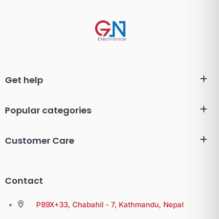
Get help
Popular categories
Customer Care
Contact
P89X+33, Chabahil - 7, Kathmandu, Nepal