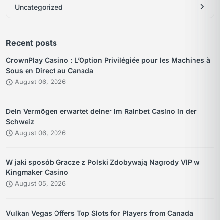
Uncategorized
Recent posts
CrownPlay Casino : L’Option Privilégiée pour les Machines à
Sous en Direct au Canada
August 06, 2026
Dein Vermögen erwartet deiner im Rainbet Casino in der
Schweiz
August 06, 2026
W jaki sposób Gracze z Polski Zdobywają Nagrody VIP w
Kingmaker Casino
August 05, 2026
Vulkan Vegas Offers Top Slots for Players from Canada