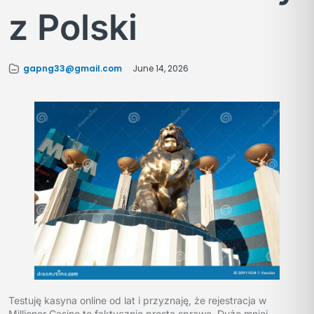
z Polski
gapng33@gmail.com
June 14, 2026
Testuję kasyna online od lat i przyznaję, że rejestracja w
Millioner Casino to faktycznie prosta sprawa. Dużo mniej