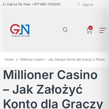
Call us for free:
+977 985-1193200
Sign In
0
Home
Millioner Casino – Jak Założyć Konto dla Graczy z Polski
Millioner Casino
– Jak Założyć
Konto dla Graczy