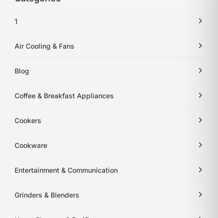
1
Air Cooling & Fans
Blog
Coffee & Breakfast Appliances
Cookers
Cookware
Entertainment & Communication
Grinders & Blenders