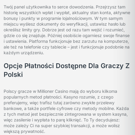
Twój panel użytkownika to serce dowodzenia. Przejrzysz tam
historię wszystkich wpłat i wypłat, aktualny stan konta, aktywne
bonusy i punkty w programie lojalnościowym. W tym samym
miejscu wyślesz dokumenty do weryfikacji, ustawisz hasło lub
określisz limity gry. Dobrze jest od razu tam wejść i rozumieć,
gdzie co się znajduje. Później osobiście ogarniesz swoje finanse
i ustawienia. Platforma funkcjonuje bez zarzutu na komputerze,
ale też na telefonie czy tablecie – jest i funkcjonuje podobnie na
każdym urządzeniu.
Opcje Płatności Dostępne Dla Graczy Z
Polski
Polscy gracze w Millioner Casino mają do wyboru kilkoma
popularnych metod płatności. Kasyno rozumie, z czego
preferujemy, więc trafisz tutaj zarówno zwykłe przelewy
bankowe, a także portfele cyfrowe czy metody mobilne. Każda
z tych metod jest bezpiecznie zintegrowana w system kasyna,
więc zasilenie i wypłata to parę kliknięć. To Ty decydujesz:
może zależy Ci na super szybkiej transakcji, a może wolisz
większą prywatność.