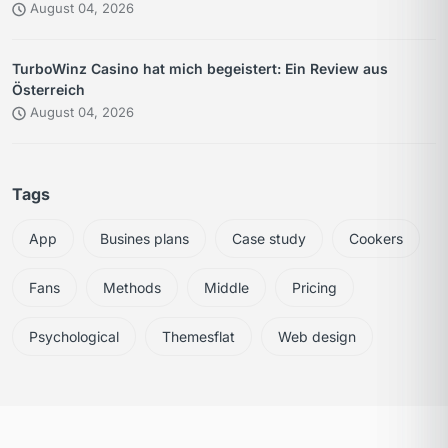
August 04, 2026
TurboWinz Casino hat mich begeistert: Ein Review aus
Österreich
August 04, 2026
Tags
App
Busines plans
Case study
Cookers
Fans
Methods
Middle
Pricing
Psychological
Themesflat
Web design