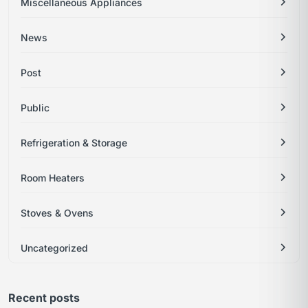
Miscellaneous Appliances
News
Post
Public
Refrigeration & Storage
Room Heaters
Stoves & Ovens
Uncategorized
Recent posts