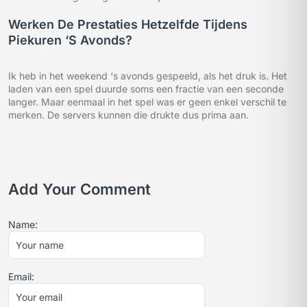
Werken De Prestaties Hetzelfde Tijdens
Piekuren ‘s Avonds?
Ik heb in het weekend ‘s avonds gespeeld, als het druk is. Het
laden van een spel duurde soms een fractie van een seconde
langer. Maar eenmaal in het spel was er geen enkel verschil te
merken. De servers kunnen die drukte dus prima aan.
Add Your Comment
Name:
Email: