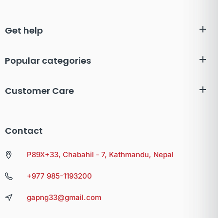
Get help
Popular categories
Customer Care
Contact
P89X+33, Chabahil - 7, Kathmandu, Nepal
+977 985-1193200
gapng33@gmail.com