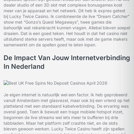
dealer studio of een 3D slot met complexe bonusgames kost
meer van je apparaat en het netwerk. Dit heb ik expres getest
bij Lucky Twice Casino. Ik combineerde de live “Dream Catcher”
show met “Gonzo’s Quest Megaways”, twee games die
behoorlijk wat rekenkracht kunnen vragen. Allebei bleven soepel
draaien. Dat is een goed teken. Het houdt in dat het casino niet
uitsluitend sterke servers heeft, maar ook met de game makers
samenwerkt om de spellen goed te laten lopen.
De Impact Van Jouw Internetverbinding
In Nederland
Je eigen internet is natuurlijk wel een factor. Ik heb geprobeerd
vanuit Amsterdam met glasvezel, maar ook bij een vriend op het
platteland met een standaard kabelverbinding. De ervaring was
overal goed. Toen ik bewust een trage mobiele hotspot inzet,
begonnen de live streams wel iets meer te bufferen bij drie
tabbladen. Maar het platform zelf crashte niet, en de slots
bleven gewoon werken. Lucky Twice Casino heeft zijn spellen