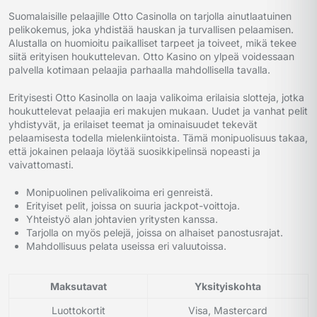
Suomalaisille pelaajille Otto Casinolla on tarjolla ainutlaatuinen
pelikokemus, joka yhdistää hauskan ja turvallisen pelaamisen.
Alustalla on huomioitu paikalliset tarpeet ja toiveet, mikä tekee
siitä erityisen houkuttelevan. Otto Kasino on ylpeä voidessaan
palvella kotimaan pelaajia parhaalla mahdollisella tavalla.
Erityisesti Otto Kasinolla on laaja valikoima erilaisia slotteja, jotka
houkuttelevat pelaajia eri makujen mukaan. Uudet ja vanhat pelit
yhdistyvät, ja erilaiset teemat ja ominaisuudet tekevät
pelaamisesta todella mielenkiintoista. Tämä monipuolisuus takaa,
että jokainen pelaaja löytää suosikkipelinsä nopeasti ja
vaivattomasti.
Monipuolinen pelivalikoima eri genreistä.
Erityiset pelit, joissa on suuria jackpot-voittoja.
Yhteistyö alan johtavien yritysten kanssa.
Tarjolla on myös pelejä, joissa on alhaiset panostusrajat.
Mahdollisuus pelata useissa eri valuutoissa.
Maksutavat
Yksityiskohta
Luottokortit
Visa, Mastercard