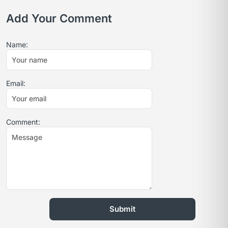
Add Your Comment
Name:
Email:
Comment: