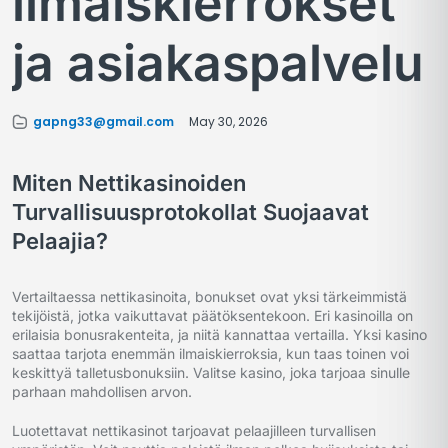
ilmaiskierrokset
ja asiakaspalvelu
gapng33@gmail.com
May 30, 2026
Miten Nettikasinoiden
Turvallisuusprotokollat Suojaavat
Pelaajia?
Vertailtaessa nettikasinoita, bonukset ovat yksi tärkeimmistä
tekijöistä, jotka vaikuttavat päätöksentekoon. Eri kasinoilla on
erilaisia bonusrakenteita, ja niitä kannattaa vertailla. Yksi kasino
saattaa tarjota enemmän ilmaiskierroksia, kun taas toinen voi
keskittyä talletusbonuksiin. Valitse kasino, joka tarjoaa sinulle
parhaan mahdollisen arvon.
Luotettavat nettikasinot tarjoavat pelaajilleen turvallisen