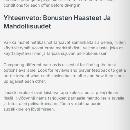
conditions for each offer before diving in.
Yhteenveto: Bonusten Haasteet Ja
Mahdollisuudet
Vaikka monet nettikasinot tarjoavat samankaltaisia pelejä, niiden
käyttöliittymät voivat erota merkittävästi. Valitse alusta, joka on
käyttäjäystävällinen ja tarjoaa sujuvan pelikokemuksen.
Comparing different casinos is essential for finding the best
options available. Look for reviews and player feedback to get a
better idea of what each casino has to offer and how they stack
up against each other.
Ilmaiskierrokset ovat loistava tapa kokeilla uusia pelejä ilman
riskiä. Hyödynnä nämä tarjoukset parhaalla mahdollisella tavalla
ja tutustu eri pelivalikoimaan. Tämä voi johtaa uusiin
suosikkipelien löytämiseen.