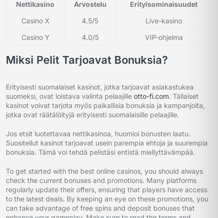
Nettikasino
Arvostelu
Erityisominaisuudet
Casino X
4.5/5
Live-kasino
Casino Y
4.0/5
VIP-ohjelma
Miksi Pelit Tarjoavat Bonuksia?
Erityisesti suomalaiset kasinot, jotka tarjoavat asiakastukea
suomeksi, ovat loistava valinta pelaajille
otto-fi.com
. Tällaiset
kasinot voivat tarjota myös paikallisia bonuksia ja kampanjoita,
jotka ovat räätälöityjä erityisesti suomalaisille pelaajille.
Jos etsit luotettavaa nettikasinoa, huomioi bonusten laatu.
Suositellut kasinot tarjoavat usein parempia ehtoja ja suurempia
bonuksia. Tämä voi tehdä pelistäsi entistä miellyttävämpää.
To get started with the best online casinos, you should always
check the current bonuses and promotions. Many platforms
regularly update their offers, ensuring that players have access
to the latest deals. By keeping an eye on these promotions, you
can take advantage of free spins and deposit bonuses that
enhance your gameplay. Make sure to read the terms and