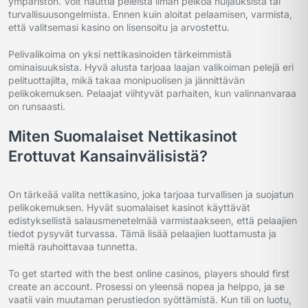
ympäristön. Voit nauttia peleistä ilman pelkoa huijauksista tai
turvallisuusongelmista. Ennen kuin aloitat pelaamisen, varmista,
että valitsemasi kasino on lisensoitu ja arvostettu.
Pelivalikoima on yksi nettikasinoiden tärkeimmistä
ominaisuuksista. Hyvä alusta tarjoaa laajan valikoiman pelejä eri
pelituottajilta, mikä takaa monipuolisen ja jännittävän
pelikokemuksen. Pelaajat viihtyvät parhaiten, kun valinnanvaraa
on runsaasti.
Miten Suomalaiset Nettikasinot
Erottuvat Kansainvälisistä?
On tärkeää valita nettikasino, joka tarjoaa turvallisen ja suojatun
pelikokemuksen. Hyvät suomalaiset kasinot käyttävät
edistyksellistä salausmenetelmää varmistaakseen, että pelaajien
tiedot pysyvät turvassa. Tämä lisää pelaajien luottamusta ja
mieltä rauhoittavaa tunnetta.
To get started with the best online casinos, players should first
create an account. Prosessi on yleensä nopea ja helppo, ja se
vaatii vain muutaman perustiedon syöttämistä. Kun tili on luotu,