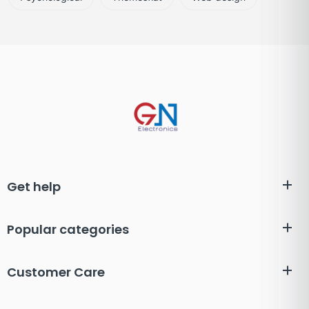
Get help
Popular categories
Customer Care