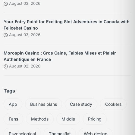
August 03, 2026
Your Entry Point for Exciting Slot Adventures in Canada with
Felicebet Casino
August 03, 2026
Morospin Casino : Gros Gains, Faibles Mises et Plaisir
Authentique en France
August 02, 2026
Tags
App
Busines plans
Case study
Cookers
Fans
Methods
Middle
Pricing
Psychological
Themesflat
Web design