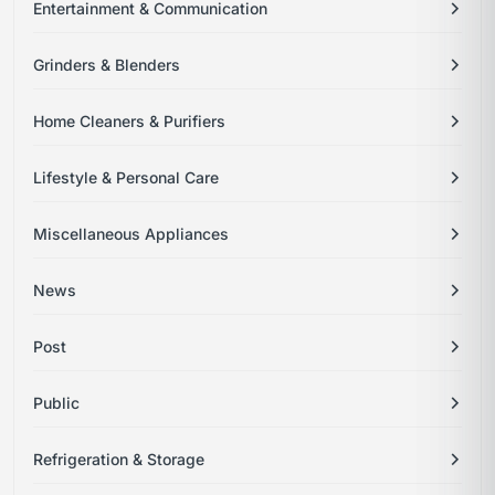
Entertainment & Communication
Grinders & Blenders
Home Cleaners & Purifiers
Lifestyle & Personal Care
Miscellaneous Appliances
News
Post
Public
Refrigeration & Storage