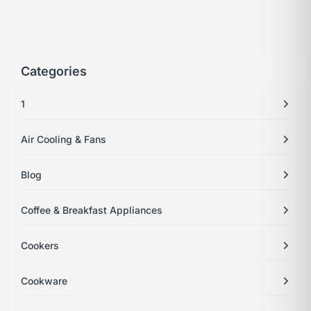
Categories
1
Air Cooling & Fans
Blog
Coffee & Breakfast Appliances
Cookers
Cookware