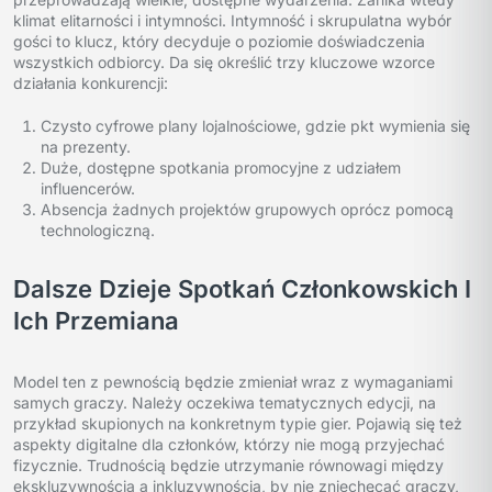
klimat elitarności i intymności. Intymność i skrupulatna wybór
gości to klucz, który decyduje o poziomie doświadczenia
wszystkich odbiorcy. Da się określić trzy kluczowe wzorce
działania konkurencji:
Czysto cyfrowe plany lojalnościowe, gdzie pkt wymienia się
na prezenty.
Duże, dostępne spotkania promocyjne z udziałem
influencerów.
Absencja żadnych projektów grupowych oprócz pomocą
technologiczną.
Dalsze Dzieje Spotkań Członkowskich I
Ich Przemiana
Model ten z pewnością będzie zmieniał wraz z wymaganiami
samych graczy. Należy oczekiwa tematycznych edycji, na
przykład skupionych na konkretnym typie gier. Pojawią się też
aspekty digitalne dla członków, którzy nie mogą przyjechać
fizycznie. Trudnością będzie utrzymanie równowagi między
ekskluzywnością a inkluzywnością, by nie zniechęcać graczy,