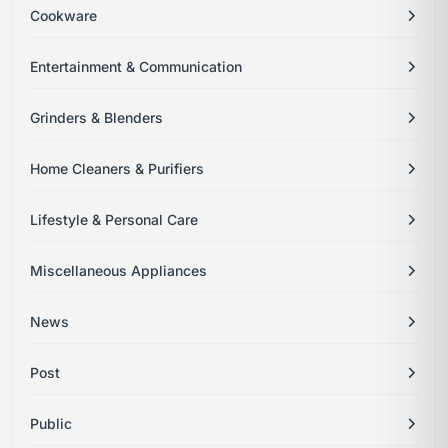
Cookware
Entertainment & Communication
Grinders & Blenders
Home Cleaners & Purifiers
Lifestyle & Personal Care
Miscellaneous Appliances
News
Post
Public