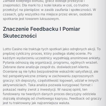
Zamiast kolejnego bonusu, gracz dostaje przeżycia i
znajomości. Dla marki to z kolei lokata w coś, co trudno
przełożyć na pieniądze: w zasób zaufania i społeczności. W
czasach, gdy wszystko ma miejsce przez ekran, osobiste
spotkanie jest towarem luksusowym.
Znaczenie Feedbacku I Pomiar
Skuteczności
Lotto Casino nie traktuje tych spotkań jako odrębnych akcji. To
prędzej cykliczny proces, który podlega stałej ocenie. Po
każdym wydarzeniu uczestnicy wypełniają anonimowe ankiety.
Pytania odnoszą się organizacji, programu, ogólnych wrażeń.
Zebrane dane analizuje zespół ds. doświadczeń klienta.
Oceniane są nie tylko bezpośrednie wskaźniki satysfakcji, ale
też perspektywiczne zmiany w zachowaniu zaproszonych
graczy: ich depozyty, częstotliwość logowań, udział w innych
aktywnościach. Taka analiza pozwala korygować format i
pokazać realny zwrot z inwestycji. W naszej opinii, ten
fundowany na twardych danych proces decyzyjny oddziela
dojrzałą strategię od chwilowego kaprysu. Feedback od graczy
jest tu traktowany jak najcenniejsza waluta.