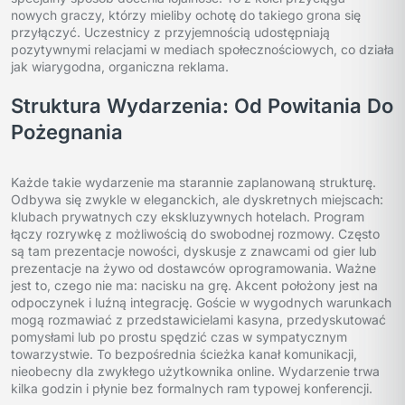
nowych graczy, którzy mieliby ochotę do takiego grona się
przyłączyć. Uczestnicy z przyjemnością udostępniają
pozytywnymi relacjami w mediach społecznościowych, co działa
jak wiarygodna, organiczna reklama.
Struktura Wydarzenia: Od Powitania Do
Pożegnania
Każde takie wydarzenie ma starannie zaplanowaną strukturę.
Odbywa się zwykle w eleganckich, ale dyskretnych miejscach:
klubach prywatnych czy ekskluzywnych hotelach. Program
łączy rozrywkę z możliwością do swobodnej rozmowy. Często
są tam prezentacje nowości, dyskusje z znawcami od gier lub
prezentacje na żywo od dostawców oprogramowania. Ważne
jest to, czego nie ma: nacisku na grę. Akcent położony jest na
odpoczynek i luźną integrację. Goście w wygodnych warunkach
mogą rozmawiać z przedstawicielami kasyna, przedyskutować
pomysłami lub po prostu spędzić czas w sympatycznym
towarzystwie. To bezpośrednia ścieżka kanał komunikacji,
nieobecny dla zwykłego użytkownika online. Wydarzenie trwa
kilka godzin i płynie bez formalnych ram typowej konferencji.