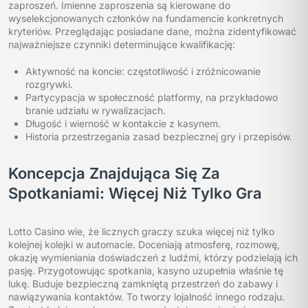
zaproszeń. Imienne zaproszenia są kierowane do
wyselekcjonowanych członków na fundamencie konkretnych
kryteriów. Przeglądając posiadane dane, można zidentyfikować
najważniejsze czynniki determinujące kwalifikację:
Aktywność na koncie: częstotliwość i zróżnicowanie
rozgrywki.
Partycypacja w społeczność platformy, na przykładowo
branie udziału w rywalizacjach.
Długość i wierność w kontakcie z kasynem.
Historia przestrzegania zasad bezpiecznej gry i przepisów.
Koncepcja Znajdująca Się Za
Spotkaniami: Więcej Niż Tylko Gra
Lotto Casino wie, że licznych graczy szuka więcej niż tylko
kolejnej kolejki w automacie. Doceniają atmosferę, rozmowę,
okazję wymieniania doświadczeń z ludźmi, którzy podzielają ich
pasję. Przygotowując spotkania, kasyno uzupełnia właśnie tę
lukę. Buduje bezpieczną zamkniętą przestrzeń do zabawy i
nawiązywania kontaktów. To tworzy lojalność innego rodzaju.