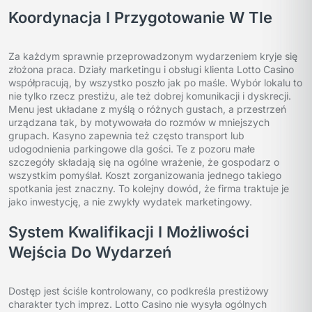
Koordynacja I Przygotowanie W Tle
Za każdym sprawnie przeprowadzonym wydarzeniem kryje się
złożona praca. Działy marketingu i obsługi klienta Lotto Casino
współpracują, by wszystko poszło jak po maśle. Wybór lokalu to
nie tylko rzecz prestiżu, ale też dobrej komunikacji i dyskrecji.
Menu jest układane z myślą o różnych gustach, a przestrzeń
urządzana tak, by motywowała do rozmów w mniejszych
grupach. Kasyno zapewnia też często transport lub
udogodnienia parkingowe dla gości. Te z pozoru małe
szczegóły składają się na ogólne wrażenie, że gospodarz o
wszystkim pomyślał. Koszt zorganizowania jednego takiego
spotkania jest znaczny. To kolejny dowód, że firma traktuje je
jako inwestycję, a nie zwykły wydatek marketingowy.
System Kwalifikacji I Możliwości
Wejścia Do Wydarzeń
Dostęp jest ściśle kontrolowany, co podkreśla prestiżowy
charakter tych imprez. Lotto Casino nie wysyła ogólnych