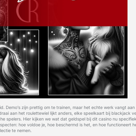
heid. Demo’s zijn prettig om te trainen, maar het echte werk vangt aan
draai aan het roulettewiel lijkt anders, elke speelkaart bij blackjack 
e spelers. Hier kijken we wat dat geldspel bij dit casino nu specifie
ecten: hoe voldoe je, hoe beschermd is het, en hoe functioneert het
electie te nemen.