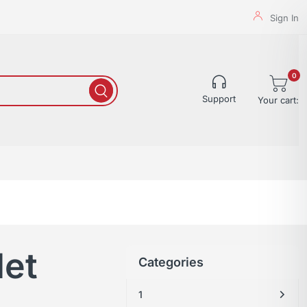
Sign In
0
Support
Your cart:
Met
Categories
1