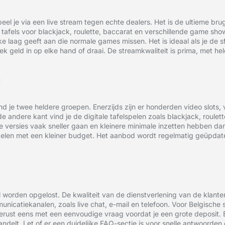
peel je via een live stream tegen echte dealers. Het is de ultieme bru
e tafels voor blackjack, roulette, baccarat en verschillende game sho
 laag geeft aan die normale games missen. Het is ideaal als je de s
ek geld in op elke hand of draai. De streamkwaliteit is prima, met h
d
ind je twee heldere groepen. Enerzijds zijn er honderden video slots,
andere kant vind je de digitale tafelspelen zoals blackjack, roulet
le versies vaak sneller gaan en kleinere minimale inzetten hebben dan
pelen met een kleiner budget. Het aanbod wordt regelmatig geüpdat
el worden opgelost. De kwaliteit van de dienstverlening van de klant
nicatiekanalen, zoals live chat, e-mail en telefoon. Voor Belgische sp
gerust eens met een eenvoudige vraag voordat je een grote deposit
ndelt. Let of er een duidelijke FAQ-sectie is voor snelle antwoorden