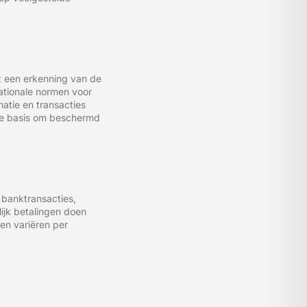
ft een erkenning van de
nationale normen voor
matie en transacties
ale basis om beschermd
 banktransacties,
ijk betalingen doen
en variëren per