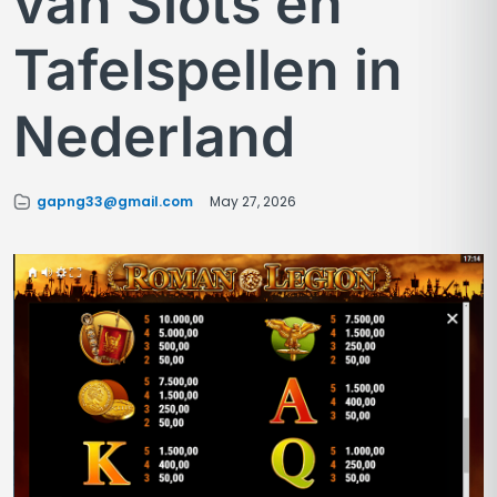
van Slots en
Tafelspellen in
Nederland
gapng33@gmail.com
May 27, 2026