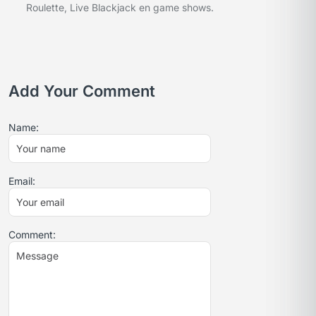
Roulette, Live Blackjack en game shows.
Add Your Comment
Name:
Email:
Comment: