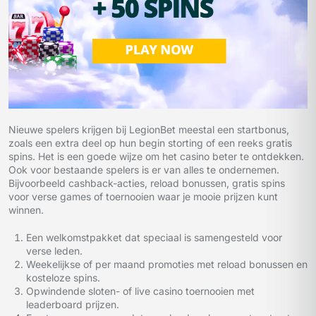
Nieuwe spelers krijgen bij LegionBet meestal een startbonus,
zoals een extra deel op hun begin storting of een reeks gratis
spins. Het is een goede wijze om het casino beter te ontdekken.
Ook voor bestaande spelers is er van alles te ondernemen.
Bijvoorbeeld cashback-acties, reload bonussen, gratis spins
voor verse games of toernooien waar je mooie prijzen kunt
winnen.
Een welkomstpakket dat speciaal is samengesteld voor
verse leden.
Weekelijkse of per maand promoties met reload bonussen en
kosteloze spins.
Opwindende sloten- of live casino toernooien met
leaderboard prijzen.