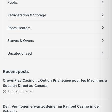
Public
Refrigeration & Storage
Room Heaters
Stoves & Ovens
Uncategorized
Recent posts
CrownPlay Casino : L’Option Privilégiée pour les Machines à
Sous en Direct au Canada
August 06, 2026
Dein Vermögen erwartet deiner im Rainbet Casino in der
Schweiz