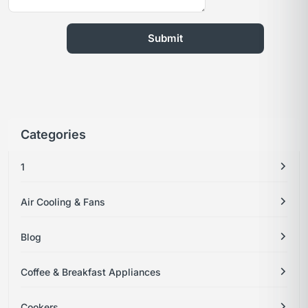
Categories
1
Air Cooling & Fans
Blog
Coffee & Breakfast Appliances
Cookers