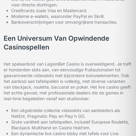
voor directe stortingen.
Creditcards zoals Visa en Mastercard.
Moderne e-wallets, waaronder PayPal en Skrill.
Bankoverschrijvingen voor omvangrijkere transacties.
Een Universum Van Opwindende
Casinospellen
Het spelaanbod van LegionBet Casino is overweldigend. Je treft
er honderden slots aan, van eenvoudige fruitautomaten tot
geavanceerde videoslots met bijzondere bonuselementen. Ook
het aanbod aan tafelspellen is volledig, met diverse varianten
van blackjack, roulette, baccarat en poker. Het live casino geeft
het echte gevoel, met professionele dealers die de games in
real-time begeleiden vanaf een studiovloer.
Een uitgebreide collectie videoslots van aanbieders als
NetEnt, Pragmatic Play en Play’n GO.
Grote variëteit aan tafelspellen, inclusief Europese Roulette,
Blackjack Multihand en Casino Hold’em.
Een dynamische live casino lobby met tafels voor Live