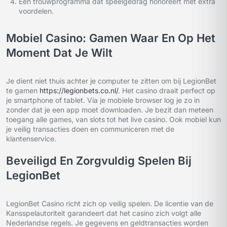
Een trouwprogramma dat speelgedrag honoreert met extra
voordelen.
Mobiel Casino: Gamen Waar En Op Het
Moment Dat Je Wilt
Je dient niet thuis achter je computer te zitten om bij LegionBet
te gamen
https://legionbets.co.nl/
. Het casino draait perfect op
je smartphone of tablet. Via je mobiele browser log je zo in
zonder dat je een app moet downloaden. Je bezit dan meteen
toegang alle games, van slots tot het live casino. Ook mobiel kun
je veilig transacties doen en communiceren met de
klantenservice.
Beveiligd En Zorgvuldig Spelen Bij
LegionBet
LegionBet Casino richt zich op veilig spelen. De licentie van de
Kansspelautoriteit garandeert dat het casino zich volgt alle
Nederlandse regels. Je gegevens en geldtransacties worden