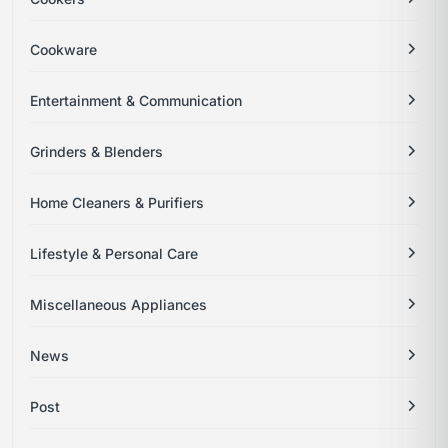
Cookware
Entertainment & Communication
Grinders & Blenders
Home Cleaners & Purifiers
Lifestyle & Personal Care
Miscellaneous Appliances
News
Post