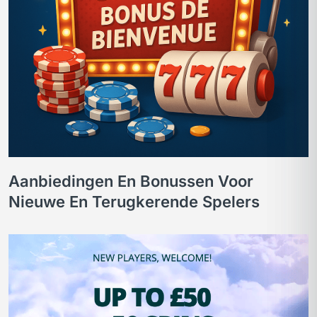
Aanbiedingen En Bonussen Voor
Nieuwe En Terugkerende Spelers