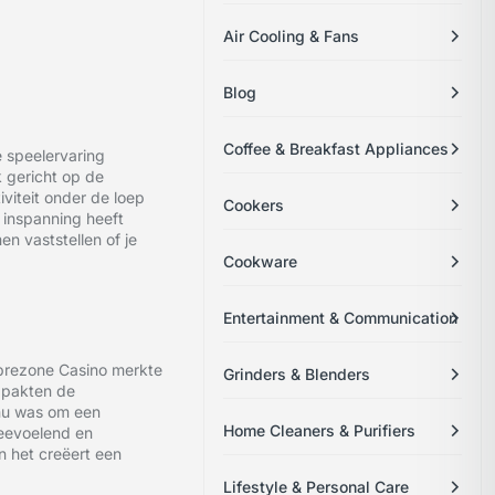
Air Cooling & Fans
Blog
Coffee & Breakfast Appliances
e speelervaring
 gericht op de
viteit onder de loep
Cookers
e inspanning heeft
en vaststellen of je
Cookware
Entertainment & Communication
Leprezone Casino merkte
Grinders & Blenders
n pakten de
 nu was om een
Home Cleaners & Purifiers
meevoelend en
n het creëert een
Lifestyle & Personal Care