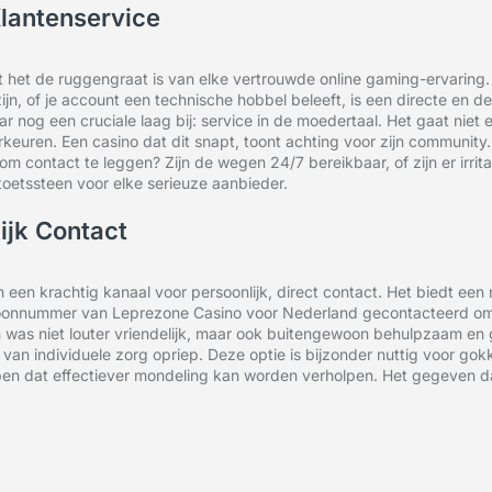
lantenservice
het de ruggengraat is van elke vertrouwde online gaming-ervaring. 
 zijn, of je account een technische hobbel beleeft, is een directe en
og een cruciale laag bij: service in de moedertaal. Het gaat niet e
keuren. Een casino dat dit snapt, toont achting voor zijn community.
m contact te leggen? Zijn de wegen 24/7 bereikbaar, of zijn er irri
oetssteen voor elke serieuze aanbieder.
ijk Contact
on een krachtig kanaal voor persoonlijk, direct contact. Het biedt een
foonnummer van Leprezone Casino voor Nederland gecontacteerd om
 was niet louter vriendelijk, maar ook buitengewoon behulpzaam en 
van individuele zorg opriep. Deze optie is bijzonder nuttig voor gok
ben dat effectiever mondeling kan worden verholpen. Het gegeven da