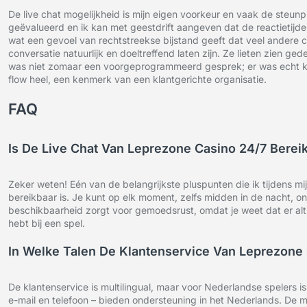
De live chat mogelijkheid is mijn eigen voorkeur en vaak de steunp
geëvalueerd en ik kan met geestdrift aangeven dat de reactietij
wat een gevoel van rechtstreekse bijstand geeft dat veel andere c
conversatie natuurlijk en doeltreffend laten zijn. Ze lieten zien
was niet zomaar een voorgeprogrammeerd gesprek; er was echt kwe
flow heel, een kenmerk van een klantgerichte organisatie.
FAQ
Is De Live Chat Van Leprezone Casino 24/7 Berei
Zeker weten! Eén van de belangrijkste pluspunten die ik tijdens mi
bereikbaar is. Je kunt op elk moment, zelfs midden in de nacht, 
beschikbaarheid zorgt voor gemoedsrust, omdat je weet dat er altij
hebt bij een spel.
In Welke Talen De Klantenservice Van Leprezone
De klantenservice is multilingual, maar voor Nederlandse spelers 
e-mail en telefoon – bieden ondersteuning in het Nederlands. De m