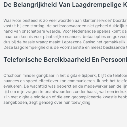
De Belangrijkheid Van Laagdrempelige K
Waarvoor besteed ik zo veel woorden aan klantenservice? Doordat 
vastzit bij een storting, de actievoorwaarden niet geheel duidelijk
hand van onschatbare waarde. Voor Nederlandse spelers komt daar n
maar om kennis voor plaatselijke nuances, betaalopties en gokvoor
dus bij de basale vraag: maakt Leprezone Casino het gemakkelijk o
Deze laagdrempeligheid is de voornaamste en meest beslissende t
Telefonische Bereikbaarheid En Persoonl
Ofschoon minder gangbaar in het digitale tijdperk, blijft de telefo
nuances en spoed effectiever kan communiceren. Ik heb het tele
evalueren. De wachttijd was beperkt en de medewerker aan de lijn
tijd om mijn vragen te beantwoorden zonder haast, wat een indruk 
zijn met digitale middelen of die een gecompliceerde kwestie heb
aangeboden, zegt genoeg over hun toewijding.