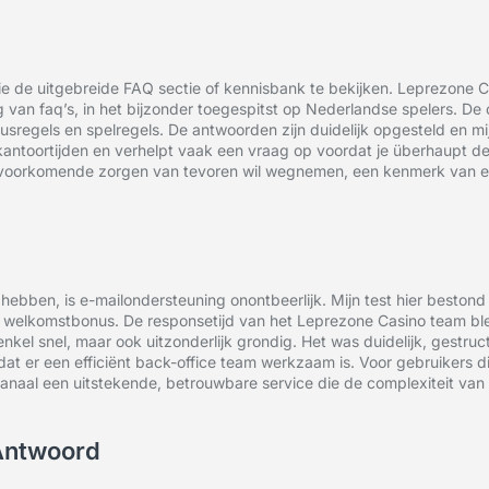
ntie de uitgebreide FAQ sectie of kennisbank te bekijken. Leprezone C
van faq’s, in het bijzonder toegespitst op Nederlandse spelers. D
nusregels en spelregels. De antwoorden zijn duidelijk opgesteld en m
n kantoortijden en verhelpt vaak een vraag op voordat je überhaupt de
est voorkomende zorgen van tevoren wil wegnemen, een kenmerk van ee
ebben, is e-mailondersteuning onontbeerlijk. Mijn test hier bestond 
 welkomstbonus. De responsetijd van het Leprezone Casino team bl
 enkel snel, maar ook uitzonderlijk grondig. Het was duidelijk, gestru
at er een efficiënt back-office team werkzaam is. Voor gebruikers die
 kanaal een uitstekende, betrouwbare service die de complexiteit va
 Antwoord