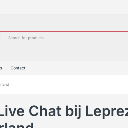
s
Contact
rland
Live Chat bij Lepr