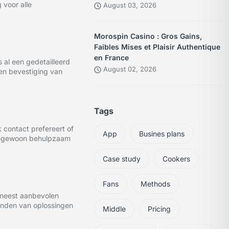
 voor alle
August 03, 2026
Morospin Casino : Gros Gains,
Faibles Mises et Plaisir Authentique
en France
 al een gedetailleerd
August 02, 2026
een bevestiging van
Tags
 contact prefereert of
App
Busines plans
tengewoon behulpzaam
Case study
Cookers
Fans
Methods
n meest aanbevolen
vinden van oplossingen
Middle
Pricing