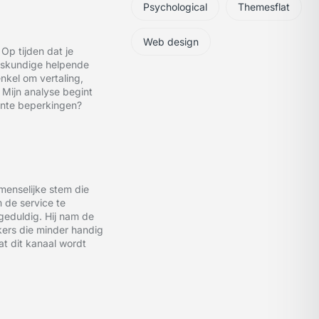
Psychological
Themesflat
Web design
Op tijden dat je
 deskundige helpende
nkel om vertaling,
 Mijn analyse begint
tante beperkingen?
 menselijke stem die
 de service te
geduldig. Hij nam de
kers die minder handig
t dit kanaal wordt