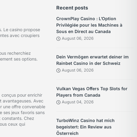
Recent posts
CrownPlay Casino : L’Option
Privilégiée pour les Machines à
ts. Le casino propose
Sous en Direct au Canada
antes avec croupiers
August 06, 2026
ous recherchiez
Dein Vermögen erwartet deiner im
rement ses options.
Rainbet Casino in der Schweiz
August 06, 2026
Vulkan Vegas Offers Top Slots for
 conçus pour enrichir
Players from Canada
ent avantageuses. Avec
August 04, 2026
r une offre convenable
e ses jeux favoris sans
nt constants. Chez
TurboWinz Casino hat mich
tous ceux qui
begeistert: Ein Review aus
Österreich