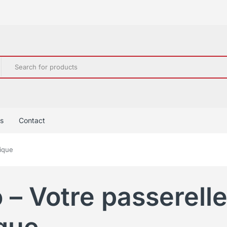
s
Contact
gique
– Votre passerelle