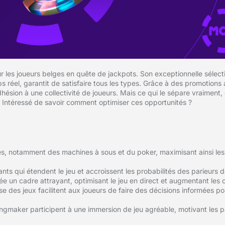
les joueurs belges en quête de jackpots. Son exceptionnelle sélecti
 réel, garantit de satisfaire tous les types. Grâce à des promotions 
ésion à une collectivité de joueurs. Mais ce qui le sépare vraiment, 
r. Intéressé de savoir comment optimiser ces opportunités ?
es, notamment des machines à sous et du poker, maximisant ainsi les
s qui étendent le jeu et accroissent les probabilités des parieurs 
ée un cadre attrayant, optimisant le jeu en direct et augmentant les
se des jeux facilitent aux joueurs de faire des décisions informées po
ngmaker participent à une immersion de jeu agréable, motivant les pa