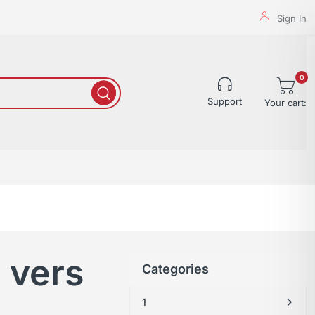
Sign In
0
Support
Your cart:
 vers
Categories
1