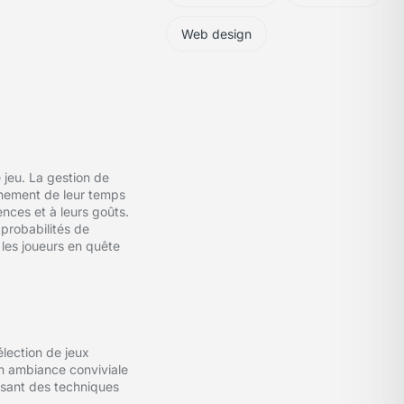
Web design
 jeu. La gestion de
leinement de leur temps
ences et à leurs goûts.
 probabilités de
 les joueurs en quête
lection de jeux
on ambiance conviviale
lisant des techniques