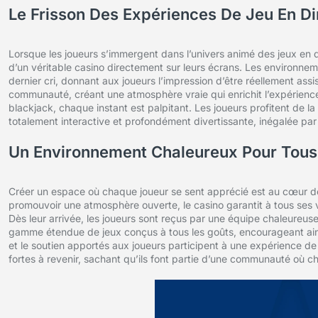
Le Frisson Des Expériences De Jeu En Di
Lorsque les joueurs s’immergent dans l’univers animé des jeux en d
d’un véritable casino directement sur leurs écrans. Les environnem
dernier cri, donnant aux joueurs l’impression d’être réellement ass
communauté, créant une atmosphère vraie qui enrichit l’expérience d
blackjack, chaque instant est palpitant. Les joueurs profitent de la 
totalement interactive et profondément divertissante, inégalée par
Un Environnement Chaleureux Pour Tous
Créer un espace où chaque joueur se sent apprécié est au cœur d
promouvoir une atmosphère ouverte, le casino garantit à tous ses vi
Dès leur arrivée, les joueurs sont reçus par une équipe chaleureuse
gamme étendue de jeux conçus à tous les goûts, encourageant ains
et le soutien apportés aux joueurs participent à une expérience de 
fortes à revenir, sachant qu’ils font partie d’une communauté où 