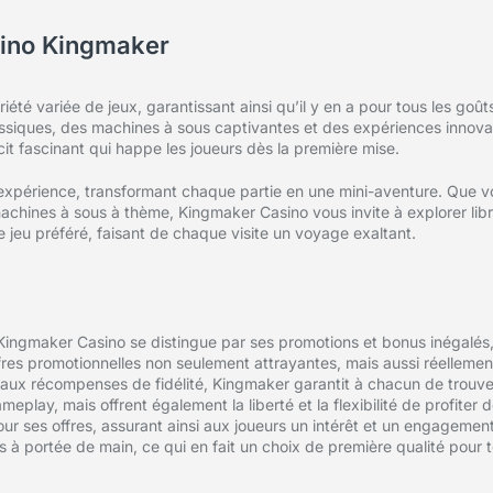
sino Kingmaker
té variée de jeux, garantissant ainsi qu’il y en a pour tous les goû
classiques, des machines à sous captivantes et des expériences innov
it fascinant qui happe les joueurs dès la première mise.
expérience, transformant chaque partie en une mini-aventure. Que v
machines à sous à thème, Kingmaker Casino vous invite à explorer lib
jeu préféré, faisant de chaque visite un voyage exaltant.
Kingmaker Casino se distingue par ses promotions et bonus inégalés,
offres promotionnelles non seulement attrayantes, mais aussi réellem
aux récompenses de fidélité, Kingmaker garantit à chacun de trouve
lay, mais offrent également la liberté et la flexibilité de profiter d
 jour ses offres, assurant ainsi aux joueurs un intérêt et un engageme
s à portée de main, ce qui en fait un choix de première qualité pour 