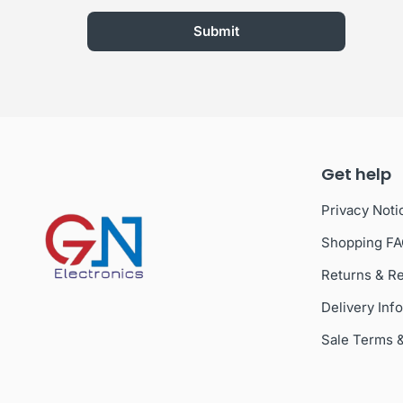
Get help
Privacy Noti
Shopping F
Returns & R
Delivery Inf
Sale Terms 