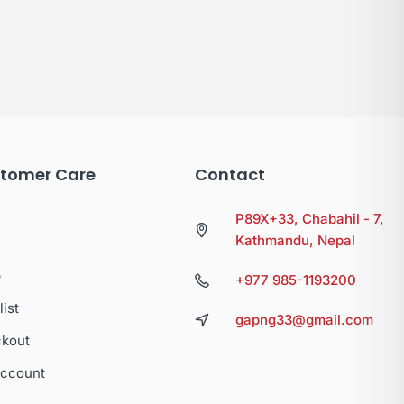
tomer Care
Contact
P89X+33, Chabahil - 7,
Kathmandu, Nepal
p
+977 985-1193200
list
gapng33@gmail.com
kout
ccount