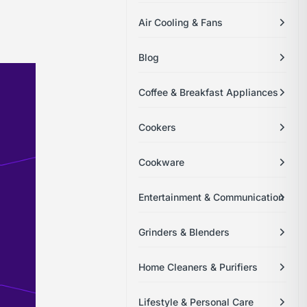
Air Cooling & Fans
Blog
Coffee & Breakfast Appliances
Cookers
Cookware
Entertainment & Communication
Grinders & Blenders
Home Cleaners & Purifiers
Lifestyle & Personal Care