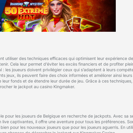
nt utiliser des techniques efficaces qui optimisent leur expérience de
y tenir. Cela leur permet d’éviter les excès financiers et de profiter p
l : les joueurs doivent privilégier ceux qui s’adaptent à leurs compét
s jeux, ils peuvent faire des choix informées et améliorer ainsi leurs
e leur fonds et de étendre leur durée de jeu. Grâce à ces techniques,
crocher le jackpot au casino Kingmaker.
 pour les joueurs de Belgique en recherche de jackpots. Avec sa sé
 live captivantes, il offre une aventure pour tous les préférences. S
i bien pour les nouveaux joueurs que pour les joueurs aguerris. En uti
leurs chances de décrocher le jackpot sur Kingmaker Casino.