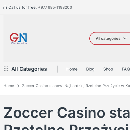
Call us for free:
+977 985-1193200
All categories
All Categories
Home
Blog
Shop
FAQ
Home
Zoccer Casino stanowi Najbardziej Rzetelne Przeżycie w Ka
Zoccer Casino sta