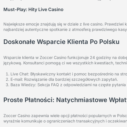
Must-Play: Hity Live Casino
Największe emocje znajdują się w dziale z live casino. Prawdziwi 
najbardziej autentyczne spotkanie z atmosferą prawdziwego kas
Doskonałe Wsparcie Klienta Po Polsku
Wsparcie klienta w Zoccer Casino funkcjonuje 24 godziny na dobę
językową. Konsultanci pomogą ci we wszystkich kwestiach, techni
Live Chat: Błyskawiczny kontakt i pomoc bezpośrednio na stro
E-mail: Rozwiązanie dla bardziej szczegółowych zapytań.
Baza Wiedzy: Sekcja FAQ z odpowiedziami na częste pytania 
Proste Płatności: Natychmiastowe Wpłat
Zoccer Casino zapewnia wiele opcji płatności popularnych w Polsc
wyraźnie komunikuje o ograniczeniach transakcyjnych i oczekiwa