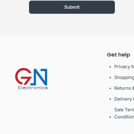
Get help
Privacy 
Shoppin
Returns 
Delivery 
Sale Ter
Conditio