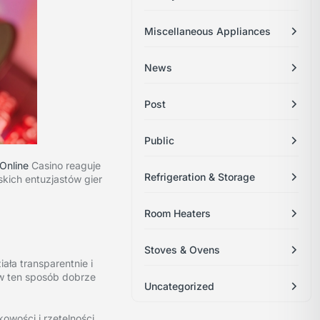
Miscellaneous Appliances
News
Post
Public
Online
Casino reaguje
Refrigeration & Storage
skich entuzjastów gier
Room Heaters
Stoves & Ovens
ła transparentnie i
 w ten sposób dobrze
Uncategorized
owości i rzetelności