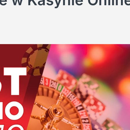
e w Kasynie Onlin