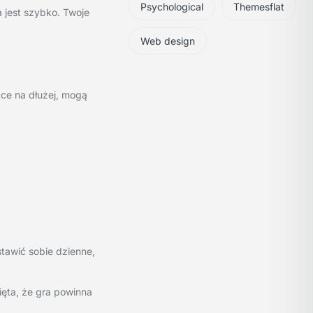
Psychological
Themesflat
 jest szybko. Twoje
Web design
ące na dłużej, mogą
tawić sobie dzienne,
ęta, że gra powinna