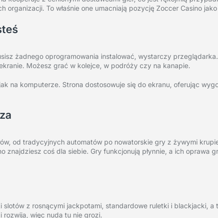
h organizacji. To właśnie one umacniają pozycję Zoccer Casino jako 
steś
 musisz żadnego oprogramowania instalować, wystarczy przeglądarka. I
 ekranie. Możesz grać w kolejce, w podróży czy na kanapie.
ak na komputerze. Strona dostosowuje się do ekranu, oferując wygo
cza
ułów, od tradycyjnych automatów po nowatorskie gry z żywymi krupie
no znajdziesz coś dla siebie. Gry funkcjonują płynnie, a ich oprawa 
i slotów z rosnącymi jackpotami, standardowe ruletki i blackjacki, a 
 rozwija, więc nuda tu nie grozi.