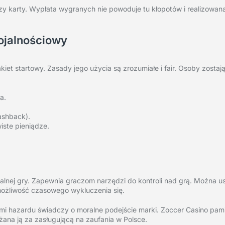
y karty. Wypłata wygranych nie powoduje tu kłopotów i realizowana
ojalnościowy
iet startowy. Zasady jego użycia są zrozumiałe i fair. Osoby zostaj
a.
ashback).
ste pieniądze.
lnej gry. Zapewnia graczom narzędzi do kontroli nad grą. Można us
 możliwość czasowego wykluczenia się.
mi hazardu świadczy o moralne podejście marki. Zoccer Casino pami
ana ją za zasługującą na zaufania w Polsce.