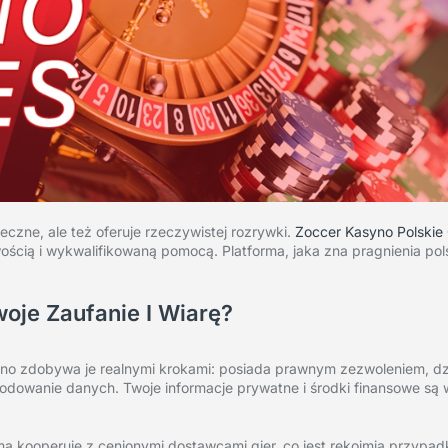
ieczne, ale też oferuje rzeczywistej rozrywki.
Zoccer Kasyno Polskie 
wością i wykwalifikowaną pomocą. Platforma, jaka zna pragnienia pol
oje Zaufanie I Wiarę?
ino zdobywa je realnymi krokami: posiada prawnym zezwoleniem, dzia
kodowanie danych. Twoje informacje prywatne i środki finansowe są
a kooperuje z cenionymi dostawcami gier, co jest rękojmią przypadk