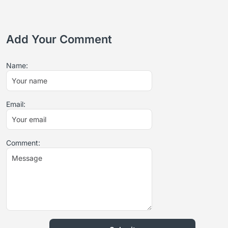
Add Your Comment
Name:
Email:
Comment: