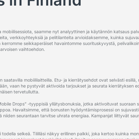
 in Finland
a mobiilisessiota, saamme nyt analyyttinen ja käytännön katsaus pal
eita, verkkoyhteyksiä ja pelitilanteita arvioidaksemme, kuinka sujuva
 kerromme seikkaperäiset havaintomme suorituskyvystä, pelivalikoim
narvoisen vaihtoehdon.
atavilla mobiililaitteilla. Etu- ja kierrätysehdot ovat selvästi esillä
tään, vaan he pystyvät aktivoida tarjoukset ja seurata kierrätyksen e
isen tervetullutta.
 “Mobile Drops” -tyyppisiä yllätysbonuksia, jotka aktivoituvat suoraan 
helppoa. Havaitsimme, että bonusten hyödyntämisprosessi on sujuvasti
ä niiden seurantaan tarvitse uhrata energiaa. Kampanjat liittyvät sa
odella selkeä. Tililläsi näkyy erillinen palkki, joka kertoo kuinka mon