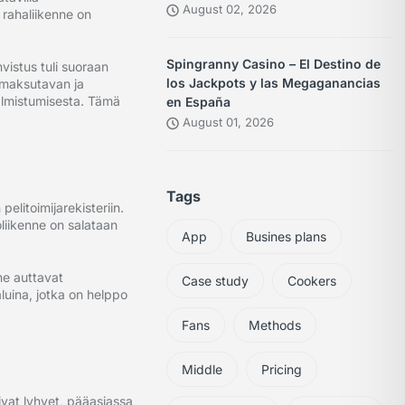
August 02, 2026
 rahaliikenne on
Spingranny Casino – El Destino de
vistus tuli suoraan
los Jackpots y las Megaganancias
, maksutavan ja
valmistumisesta. Tämä
en España
August 01, 2026
Tags
elitoimijarekisteriin.
koliikenne on salataan
App
Busines plans
 ne auttavat
Case study
Cookers
luina, jotka on helppo
Fans
Methods
Middle
Pricing
ivat lyhyet, pääasiassa