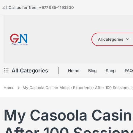
Call us for free:
+977 985-1193200
All categories
All Categories
Home
Blog
Shop
FAQ
Home
My Casoola Casino Mobile Experience After 100 Sessions in
My Casoola Casin