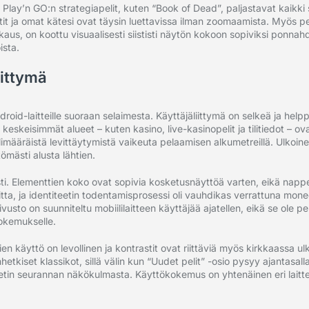
 Play’n GO:n strategiapelit, kuten “Book of Dead”, paljastavat kaikki 
rtit ja omat kätesi ovat täysin luettavissa ilman zoomaamista. Myös pe
kaus, on koottu visuaalisesti siististi näytön kokoon sopiviksi ponna
ista.
iittymä
roid-laitteille suoraan selaimesta. Käyttäjäliittymä on selkeä ja help
 ja keskeisimmät alueet – kuten kasino, live-kasinopelit ja tilitiedot – o
 ylimääräistä levittäytymistä vaikeuta pelaamisen alkumetreillä. Ulkoine
ömästi alusta lähtien.
osti. Elementtien koko ovat sopivia kosketusnäyttöä varten, eikä nap
tta, ja identiteetin todentamisprosessi oli vauhdikas verrattuna moneen
sto on suunniteltu mobiililaitteen käyttäjää ajatellen, eikä se ole p
okemukselle.
n käyttö on levollinen ja kontrastit ovat riittäviä myös kirkkaassa ul
kiset klassikot, sillä välin kun “Uudet pelit” -osio pysyy ajantasalla.
in seurannan näkökulmasta. Käyttökokemus on yhtenäinen eri laitteil