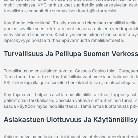
mobiiliversiossa. KYC-tarkistukset suoritettiin asiakaspalvelun ka
turvallista ja suunniteltu suomalaisen käyttäjän tarpeisiin.
Käytännön esimerkkinä, Trustly-maksun tekeminen mobiililaitteella 
pankin sovellukseen, eikä tarvinnut kirjautua erikseen verkkopankk
vahvistimme tilinumeron. Käsittelyvaiheen aikana tilan seuranta p
läpinäkyvyys poistaa turhaa epävarmuutta rahaliikenteestä.
Turvallisuus Ja Pelilupa Suomen Verkos
Turvallisuus on ensisijainen tavoite. Casoola Casino toimii Curaçaon 
Tämä tarkoittaa, että se täyttää laillisia vaatimuksiaan kotimaisille 
SSL-teknologialla, joka suojelee henkilökohtaisia ja maksutietojasi.
Käyttäjänä voit helposti asettaa omalle tilille talletus-, tappio- ja ist
pelihistorian tarkkailussa. Casoolan vakava suhtautuminen turvalli
saada käyttöön myös mobiililaitteella. Tämä antaa luottamusta pitkä
Asiakastuen Ulottuvuus Ja Käytännöllis
Asiakaspalvelua on kokeiltu toistuvasti vaihtelevina vuorokaudenaik