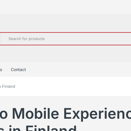
s
Contact
 Finland
o Mobile Experien