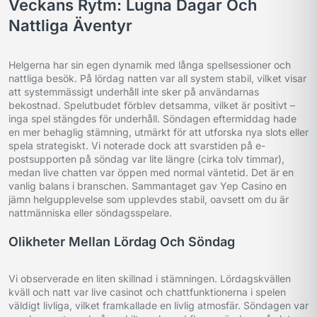
Veckans Rytm: Lugna Dagar Och
Nattliga Äventyr
Helgerna har sin egen dynamik med långa spellsessioner och
nattliga besök. På lördag natten var all system stabil, vilket visar
att systemmässigt underhåll inte sker på användarnas
bekostnad. Spelutbudet förblev detsamma, vilket är positivt –
inga spel stängdes för underhåll. Söndagen eftermiddag hade
en mer behaglig stämning, utmärkt för att utforska nya slots eller
spela strategiskt. Vi noterade dock att svarstiden på e-
postsupporten på söndag var lite längre (cirka tolv timmar),
medan live chatten var öppen med normal väntetid. Det är en
vanlig balans i branschen. Sammantaget gav Yep Casino en
jämn helgupplevelse som upplevdes stabil, oavsett om du är
nattmänniska eller söndagsspelare.
Olikheter Mellan Lördag Och Söndag
Vi observerade en liten skillnad i stämningen. Lördagskvällen
kväll och natt var live casinot och chattfunktionerna i spelen
väldigt livliga, vilket framkallade en livlig atmosfär. Söndagen var