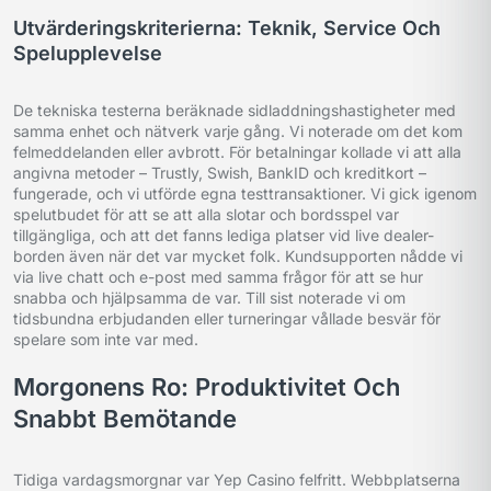
Utvärderingskriterierna: Teknik, Service Och
Spelupplevelse
De tekniska testerna beräknade sidladdningshastigheter med
samma enhet och nätverk varje gång. Vi noterade om det kom
felmeddelanden eller avbrott. För betalningar kollade vi att alla
angivna metoder – Trustly, Swish, BankID och kreditkort –
fungerade, och vi utförde egna testtransaktioner. Vi gick igenom
spelutbudet för att se att alla slotar och bordsspel var
tillgängliga, och att det fanns lediga platser vid live dealer-
borden även när det var mycket folk. Kundsupporten nådde vi
via live chatt och e-post med samma frågor för att se hur
snabba och hjälpsamma de var. Till sist noterade vi om
tidsbundna erbjudanden eller turneringar vållade besvär för
spelare som inte var med.
Morgonens Ro: Produktivitet Och
Snabbt Bemötande
Tidiga vardagsmorgnar var Yep Casino felfritt. Webbplatserna