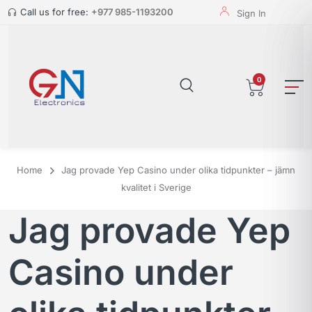
Call us for free:
+977 985-1193200
Sign In
0
Home
Jag provade Yep Casino under olika tidpunkter – jämn
kvalitet i Sverige
Jag provade Yep
Casino under