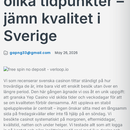
olika tidpunkter –
jämn kvalitet i
Sverige
gapng33@gmail.com
May 26, 2026
Vi som recenserar svenska casinon tittar ständigt på hur
trovärdiga de är, inte bara vid ett enskilt besök utan över en
längre period. Den här gången ägnade vi oss åt en unik uppgift:
att granska Yep Casino vid skilda tider och veckodagar för att
se om kvaliteten förblir densamma. Att uppleva en stabil
spelupplevelse är centralt – ingen önskar sitta med en långsamm
sida på fredagskvällar eller inte få hjälp på en söndag. Vi
besökte casinot systematiskt på morgonen, eftermiddagar,
kvällstid, natten och under helger. Vi testade allt som att logga