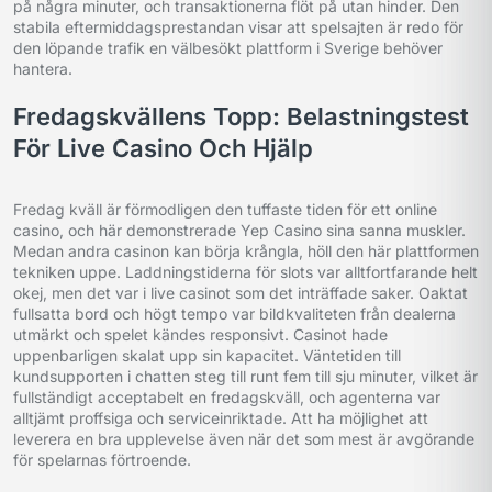
på några minuter, och transaktionerna flöt på utan hinder. Den
stabila eftermiddagsprestandan visar att spelsajten är redo för
den löpande trafik en välbesökt plattform i Sverige behöver
hantera.
Fredagskvällens Topp: Belastningstest
För Live Casino Och Hjälp
Fredag kväll är förmodligen den tuffaste tiden för ett online
casino, och här demonstrerade Yep Casino sina sanna muskler.
Medan andra casinon kan börja krångla, höll den här plattformen
tekniken uppe. Laddningstiderna för slots var alltfortfarande helt
okej, men det var i live casinot som det inträffade saker. Oaktat
fullsatta bord och högt tempo var bildkvaliteten från dealerna
utmärkt och spelet kändes responsivt. Casinot hade
uppenbarligen skalat upp sin kapacitet. Väntetiden till
kundsupporten i chatten steg till runt fem till sju minuter, vilket är
fullständigt acceptabelt en fredagskväll, och agenterna var
alltjämt proffsiga och serviceinriktade. Att ha möjlighet att
leverera en bra upplevelse även när det som mest är avgörande
för spelarnas förtroende.