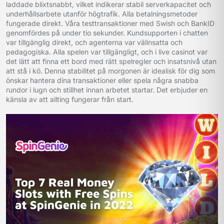
laddade blixtsnabbt, vilket indikerar stabil serverkapacitet och
underhållsarbete utanför högtrafik. Alla betalningsmetoder
fungerade direkt. Våra testtransaktioner med Swish och BankID
genomfördes på under tio sekunder. Kundsupporten i chatten
var tillgänglig direkt, och agenterna var välinsatta och
pedagogiska. Alla spelen var tillgängligt, och i live casinot var
det lätt att finna ett bord med rätt spelregler och insatsnivå utan
att stå i kö. Denna stabilitet på morgonen är idealisk för dig som
önskar hantera dina transaktioner eller spela några snabba
rundor i lugn och stillhet innan arbetet startar. Det erbjuder en
känsla av att allting fungerar från start.