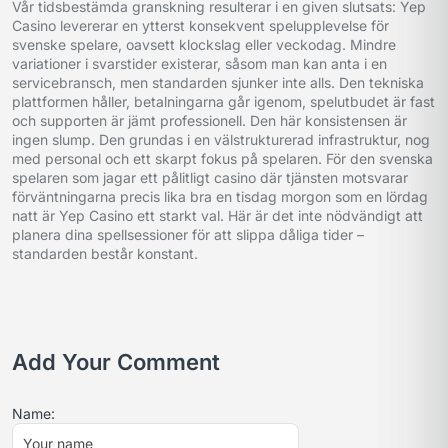
Vår tidsbestämda granskning resulterar i en given slutsats: Yep
Casino levererar en ytterst konsekvent spelupplevelse för
svenske spelare, oavsett klockslag eller veckodag. Mindre
variationer i svarstider existerar, såsom man kan anta i en
servicebransch, men standarden sjunker inte alls. Den tekniska
plattformen håller, betalningarna går igenom, spelutbudet är fast
och supporten är jämt professionell. Den här konsistensen är
ingen slump. Den grundas i en välstrukturerad infrastruktur, nog
med personal och ett skarpt fokus på spelaren. För den svenska
spelaren som jagar ett pålitligt casino där tjänsten motsvarar
förväntningarna precis lika bra en tisdag morgon som en lördag
natt är Yep Casino ett starkt val. Här är det inte nödvändigt att
planera dina spellsessioner för att slippa dåliga tider –
standarden består konstant.
Add Your Comment
Name: