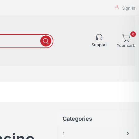
Sign In
0
Support
Your cart:
Categories
1