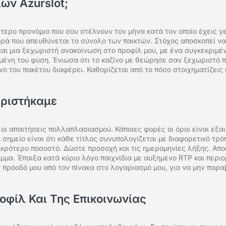
ων Azurslot;
ίτερο προνόμιο που σου στέλνουν τον μήνα κατά τον οποίο έχεις γ
φορά που απευθύνεται το σύνολο των παικτών. Στόχος αποσκοπεί να
l και μια ξεχωριστή ανακοίνωση στο προφίλ μου, με ένα συγκεκριμ
ένη του φύση. Ένιωσα ότι το καζίνο με θεώρησε σαν ξεχωριστό π
νο του πακέτου διαφέρει. Καθορίζεται από το πόσο στοιχηματίζεις
ιριστήκαμε
ι απαιτήσεις πολλαπλασιασμού. Κάποιες φορές οι όροι είναι εξαιρ
 σημείο είναι ότι κάθε τίτλος συνυπολογίζεται με διαφορετικό τρό
ικρότερο ποσοστό. Δώστε προσοχή και τις ημερομηνίες λήξης. Απο
μμα. Έπαιξα κατά κύριο λόγο παιχνίδια με αυξημένο RTP και περι
 πρόοδό μου από τον πίνακα στο λογαριασμό μου, για να μην παρ
φίλ Και Της Επικοινωνίας