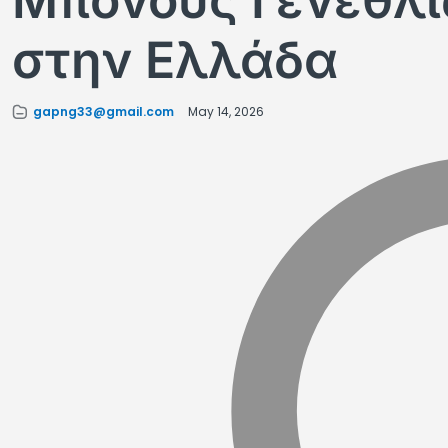
Μπόνους Γενεθλίω
στην Ελλάδα
gapng33@gmail.com
May 14, 2026