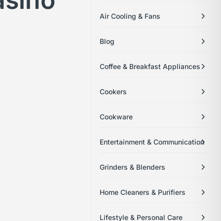
asino
Air Cooling & Fans
Blog
Coffee & Breakfast Appliances
Cookers
Cookware
Entertainment & Communication
Grinders & Blenders
Home Cleaners & Purifiers
Lifestyle & Personal Care