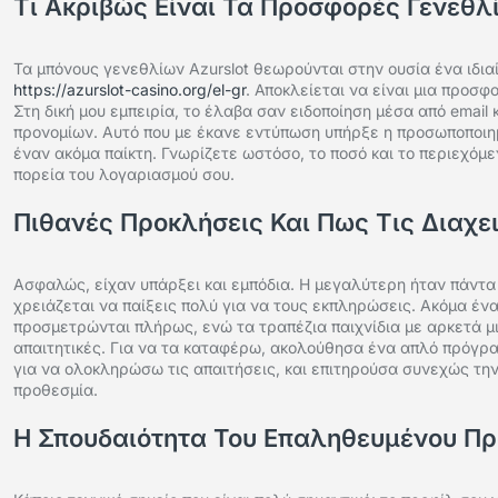
Τι Ακριβώς Είναι Τα Προσφορές Γενεθλί
Τα μπόνους γενεθλίων Azurslot θεωρούνται στην ουσία ένα ιδια
https://azurslot-casino.org/el-gr
. Αποκλείεται να είναι μια προσ
Στη δική μου εμπειρία, το έλαβα σαν ειδοποίηση μέσα από emai
προνομίων. Αυτό που με έκανε εντύπωση υπήρξε η προσωποποιημ
έναν ακόμα παίκτη. Γνωρίζετε ωστόσο, το ποσό και το περιεχόμε
πορεία του λογαριασμού σου.
Πιθανές Προκλήσεις Και Πως Τις Διαχε
Ασφαλώς, είχαν υπάρξει και εμπόδια. Η μεγαλύτερη ήταν πάντα ο
χρειάζεται να παίξεις πολύ για να τους εκπληρώσεις. Ακόμα ένα
προσμετρώνται πλήρως, ενώ τα τραπέζια παιχνίδια με αρκετά μ
απαιτητικές. Για να τα καταφέρω, ακολούθησα ένα απλό πρόγρα
για να ολοκληρώσω τις απαιτήσεις, και επιτηρούσα συνεχώς την
προθεσμία.
Η Σπουδαιότητα Του Επαληθευμένου Προ