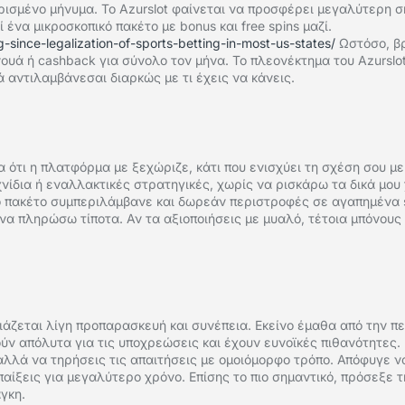
ισμένο μήνυμα. Το Azurslot φαίνεται να προσφέρει μεγαλύτερη σ
 ένα μικροσκοπικό πακέτο με bonus και free spins μαζί.
since-legalization-of-sports-betting-in-most-us-states/
Ωστόσο, β
ουά ή cashback για σύνολο τον μήνα. Το πλεονέκτημα του Azurslot 
 αντιλαμβάνεσαι διαρκώς με τι έχεις να κάνεις.
ότι η πλατφόρμα με ξεχώριζε, κάτι που ενισχύει τη σχέση σου με τ
νίδια ή εναλλακτικές στρατηγικές, χωρίς να ρισκάρω τα δικά μου
το πακέτο συμπεριλάμβανε και δωρεάν περιστροφές σε αγαπημένα s
 να πληρώσω τίποτα. Αν τα αξιοποιήσεις με μυαλό, τέτοια μπόνους
ιάζεται λίγη προπαρασκευή και συνέπεια. Εκείνο έμαθα από την πε
ύν απόλυτα για τις υποχρεώσεις και έχουν ευνοϊκές πιθανότητες. 
 αλλά να τηρήσεις τις απαιτήσεις με ομοιόμορφο τρόπο. Απόφυγε 
 παίξεις για μεγαλύτερο χρόνο. Επίσης το πιο σημαντικό, πρόσεξε 
γκη.