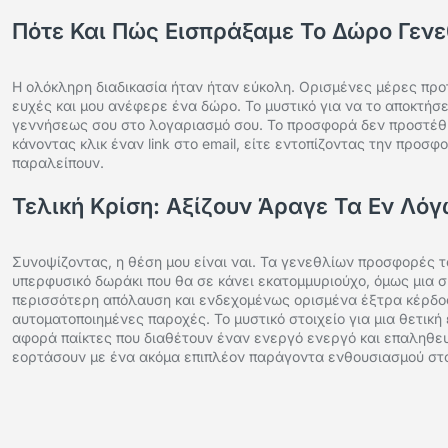
Πότε Και Πώς Εισπράξαμε Το Δώρο Γεν
Η ολόκληρη διαδικασία ήταν ήταν εύκολη. Ορισμένες μέρες προτ
ευχές και μου ανέφερε ένα δώρο. Το μυστικό για να το αποκτήσε
γεννήσεως σου στο λογαριασμό σου. Το προσφορά δεν προστέθη
κάνοντας κλικ έναν link στο email, είτε εντοπίζοντας την προσφ
παραλείπουν.
Τελική Κρίση: Αξίζουν Άραγε Τα Εν Λόγ
Συνοψίζοντας, η θέση μου είναι ναι. Τα γενεθλίων προσφορές το
υπερφυσικό δωράκι που θα σε κάνει εκατομμυριούχο, όμως μια σ
περισσότερη απόλαυση και ενδεχομένως ορισμένα έξτρα κέρδος. 
αυτοματοποιημένες παροχές. Το μυστικό στοιχείο για μια θετική
αφορά παίκτες που διαθέτουν έναν ενεργό ενεργό και επαληθε
εορτάσουν με ένα ακόμα επιπλέον παράγοντα ενθουσιασμού στο 