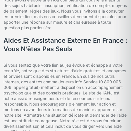
des sujets habituels : inscription, vérification de compte, moyens
de paiement, règles des jeux. Nous vous invitons à la consulter
en premier lieu, mais nos conseillers demeurent disponibles pour
apporter une réponse sur mesure et chaleureuse à toute
question plus particulière.
Aides Et Assistance Externe En France :
Vous N’êtes Pas Seuls
Si vous sentez que votre lien au jeu évolue et échappe à votre
contrôle, notez que des structures d’aide gratuites et anonymes
et privées sont disponibles en France. En sus de nos outils
internes, des entités comme Joueurs Info Service (0 800 006
006, appel gratuit) mettent à disposition un accompagnement
psychologique et des conseils pratiques. Le site de l’ANJ est
riche aussi d’renseignements et de ressources sur le jeu
responsable. Nous encourageons pleinement leur action et
mettons en avant leurs informations de manière apparente sur
notre site. Admettre une situation délicate et demander de l’aide
est une attitude courageuse. Notre rôle est de vous fournir un
divertissement sûr, et cela inclut de vous diriger vers une aide