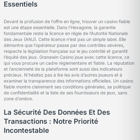
Essentiels
Devant la profusion de l’offre en ligne, trouver un casino fiable
est une étape essentielle. Dans l’Hexagone, la garantie
fondamentale reste la licence en règle de l’Autorité Nationale
des Jeux (ANJ). Cette licence n’est pas un simple label. Elle
démontre que l’opérateur passe par des contrôles sévères,
respecte la législation française sur le jeu contrôlé et garantit
l’équité des jeux. Granawin Casino joue avec cette licence, ce
qui vous procure un cadre réglementaire et fiable. La réputation
et l’ancienneté de la plateforme sont aussi des indicateurs
précieux. N’hésitez pas à lire les avis d’autres joueurs et à
examiner la transparence des informations officielles. Un casino
fiable montre clairement ses conditions générales, sa politique
de confidentialité et la liste de ses fournisseurs de jeux, sans
zone d’ombre.
La Sécurité Des Données Et Des
Transactions : Notre Priorité
Incontestable