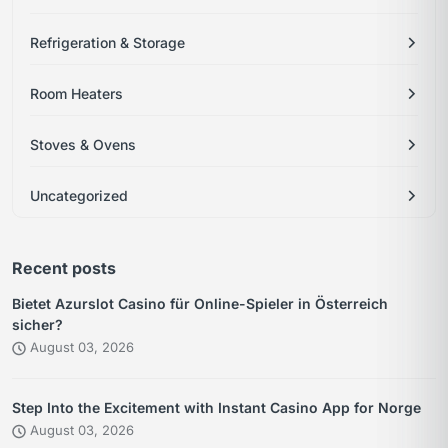
Refrigeration & Storage
Room Heaters
Stoves & Ovens
Uncategorized
Recent posts
Bietet Azurslot Casino für Online-Spieler in Österreich
sicher?
August 03, 2026
Step Into the Excitement with Instant Casino App for Norge
August 03, 2026