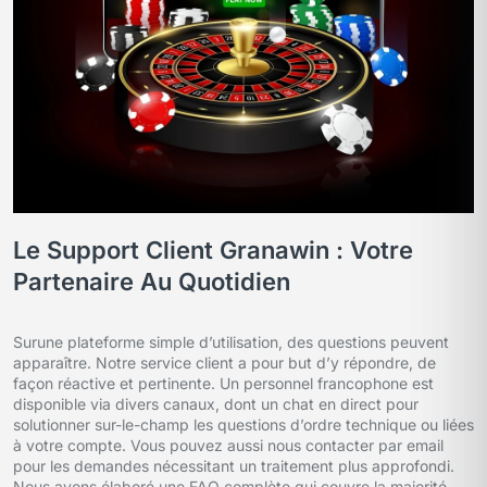
Le Support Client Granawin : Votre
Partenaire Au Quotidien
Surune plateforme simple d’utilisation, des questions peuvent
apparaître. Notre service client a pour but d’y répondre, de
façon réactive et pertinente. Un personnel francophone est
disponible via divers canaux, dont un chat en direct pour
solutionner sur-le-champ les questions d’ordre technique ou liées
à votre compte. Vous pouvez aussi nous contacter par email
pour les demandes nécessitant un traitement plus approfondi.
Nous avons élaboré une FAQ complète qui couvre la majorité