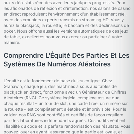
aux vidéo-slots récentes avec leurs jackpots progressifs. Pour
les aficionados de réflexion et d’interaction, nos salons de casino
en direct reproduisent l’environnement d’un établissement réel,
avec des croupiers experts transmis en streaming HD. Vous y
aurez le blackjack, la roulette, le baccara et des déclinaisons de
poker. Nous offrons aussi les versions automatiques de ces jeux
de table, excellentes pour vous exercer ou participer à votre
manière.
Comprendre L’Équité Des Parties Et Les
Systèmes De Numéros Aléatoires
L’équité est le fondement de base du jeu en ligne. Chez
Granawin, chaque jeu, des machines à sous aux tables de
blackjack en direct, fonctionne avec un Générateur de Chiffres
Aléatoires (RNG). Ce système logiciel complexe assure que
chaque résultat – un tour de slot, une carte tirée, un numéro sur
la roulette – est complètement aléatoire et imprévisible. Pour le
valider, nos RNG sont contrôlés et certifiés de façon régulière
par des laboratoires indépendants agréés. Ces audits vérifient
l’fiabilité du code et la parfaite randomisation des résultats. Vous
pouvez jouer en ayant l’assurance que la partie est loyale, et