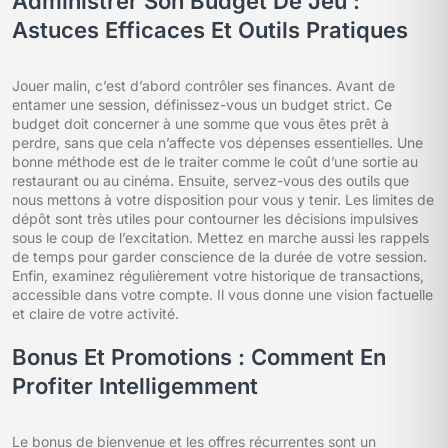
Administrer Son Budget De Jeu :
Astuces Efficaces Et Outils Pratiques
Jouer malin, c’est d’abord contrôler ses finances. Avant de
entamer une session, définissez-vous un budget strict. Ce
budget doit concerner à une somme que vous êtes prêt à
perdre, sans que cela n’affecte vos dépenses essentielles. Une
bonne méthode est de le traiter comme le coût d’une sortie au
restaurant ou au cinéma. Ensuite, servez-vous des outils que
nous mettons à votre disposition pour vous y tenir. Les limites de
dépôt sont très utiles pour contourner les décisions impulsives
sous le coup de l’excitation. Mettez en marche aussi les rappels
de temps pour garder conscience de la durée de votre session.
Enfin, examinez régulièrement votre historique de transactions,
accessible dans votre compte. Il vous donne une vision factuelle
et claire de votre activité.
Bonus Et Promotions : Comment En
Profiter Intelligemment
Le bonus de bienvenue et les offres récurrentes sont un