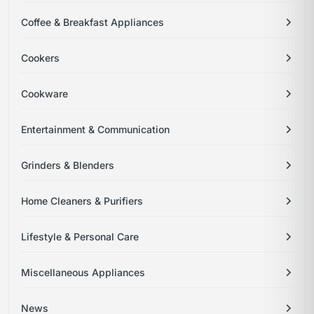
Coffee & Breakfast Appliances
Cookers
Cookware
Entertainment & Communication
Grinders & Blenders
Home Cleaners & Purifiers
Lifestyle & Personal Care
Miscellaneous Appliances
News