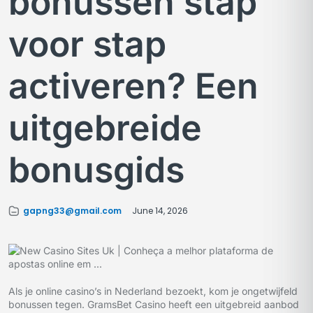
bonussen stap
voor stap
activeren? Een
uitgebreide
bonusgids
gapng33@gmail.com
June 14, 2026
Als je online casino’s in Nederland bezoekt, kom je ongetwijfeld
bonussen tegen. GramsBet Casino heeft een uitgebreid aanbod