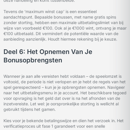
deze handeling en komt tussenbeide.
Tevens de ‘maximum winst cap’ is een essentieel
aandachtspunt. Bepaalde bonussen, met name gratis spins
zonder storting, hebben een maximale uitbetalingslimiet van bij
wijze van voorbeeld €100. Ook al je €1000 wint, ontvang je maar
€100 uitbetaald. Dit vermindert de potentiële waarde van de
aanbieding aanzienlijk. Houdt hiermee rekening bij je keuze.
Deel 6: Het Opnemen Van Je
Bonusopbrengsten
Wanneer je aan alle vereisten hebt voldaan – de speelomzet is
voltooid, de periode is niet verlopen en je hebt de regels van het
spel gerespecteerd – kun je je opbrengsten opnemen. Navigeer
naar het uitbetalingsmenu in je account. Het beschikbare tegoed
voor opvraging is het geld dat over is na het afronden van de
inzetvereiste. Let wel: je oorspronkelijke storting is wellicht al
gebruikt tijdens het gamen.
Kies voor je bekende betalingswijze en dien het verzoek in. Het
verificatieproces uit fase 1 garandeert voor een snelle