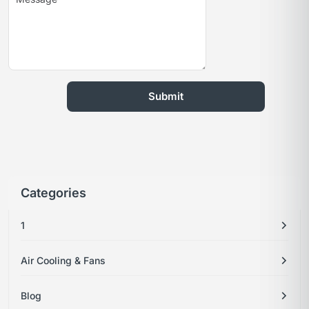
Categories
1
Air Cooling & Fans
Blog