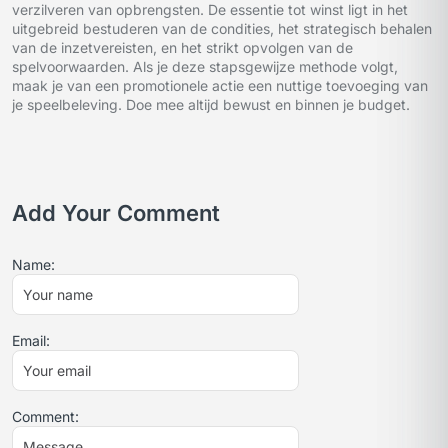
verzilveren van opbrengsten. De essentie tot winst ligt in het
uitgebreid bestuderen van de condities, het strategisch behalen
van de inzetvereisten, en het strikt opvolgen van de
spelvoorwaarden. Als je deze stapsgewijze methode volgt,
maak je van een promotionele actie een nuttige toevoeging van
je speelbeleving. Doe mee altijd bewust en binnen je budget.
Add Your Comment
Name:
Email:
Comment: