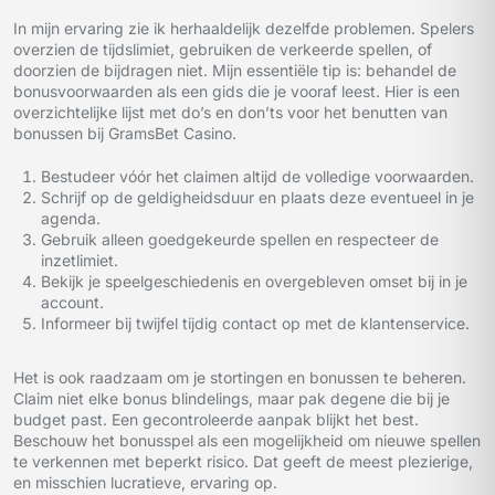
In mijn ervaring zie ik herhaaldelijk dezelfde problemen. Spelers
overzien de tijdslimiet, gebruiken de verkeerde spellen, of
doorzien de bijdragen niet. Mijn essentiële tip is: behandel de
bonusvoorwaarden als een gids die je vooraf leest. Hier is een
overzichtelijke lijst met do’s en don’ts voor het benutten van
bonussen bij GramsBet Casino.
Bestudeer vóór het claimen altijd de volledige voorwaarden.
Schrijf op de geldigheidsduur en plaats deze eventueel in je
agenda.
Gebruik alleen goedgekeurde spellen en respecteer de
inzetlimiet.
Bekijk je speelgeschiedenis en overgebleven omset bij in je
account.
Informeer bij twijfel tijdig contact op met de klantenservice.
Het is ook raadzaam om je stortingen en bonussen te beheren.
Claim niet elke bonus blindelings, maar pak degene die bij je
budget past. Een gecontroleerde aanpak blijkt het best.
Beschouw het bonusspel als een mogelijkheid om nieuwe spellen
te verkennen met beperkt risico. Dat geeft de meest plezierige,
en misschien lucratieve, ervaring op.