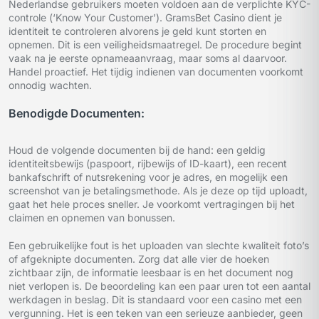
Nederlandse gebruikers moeten voldoen aan de verplichte KYC-
controle (‘Know Your Customer’). GramsBet Casino dient je
identiteit te controleren alvorens je geld kunt storten en
opnemen. Dit is een veiligheidsmaatregel. De procedure begint
vaak na je eerste opnameaanvraag, maar soms al daarvoor.
Handel proactief. Het tijdig indienen van documenten voorkomt
onnodig wachten.
Benodigde Documenten:
Houd de volgende documenten bij de hand: een geldig
identiteitsbewijs (paspoort, rijbewijs of ID-kaart), een recent
bankafschrift of nutsrekening voor je adres, en mogelijk een
screenshot van je betalingsmethode. Als je deze op tijd uploadt,
gaat het hele proces sneller. Je voorkomt vertragingen bij het
claimen en opnemen van bonussen.
Een gebruikelijke fout is het uploaden van slechte kwaliteit foto’s
of afgeknipte documenten. Zorg dat alle vier de hoeken
zichtbaar zijn, de informatie leesbaar is en het document nog
niet verlopen is. De beoordeling kan een paar uren tot een aantal
werkdagen in beslag. Dit is standaard voor een casino met een
vergunning. Het is een teken van een serieuze aanbieder, geen