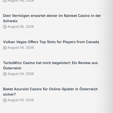
August 06, 2026
Dein Vermögen erwartet deiner im Rainbet Casino in der
Schweiz
August 06, 2026
Vulkan Vegas Offers Top Slots for Players from Canada
August 04, 2026
TurboWinz Casino hat mich begeistert: Ein Review aus
Österreich
August 04, 2026
Bietet Azurslot Casino für Online-Spieler in Österreich
sicher?
August 03, 2026