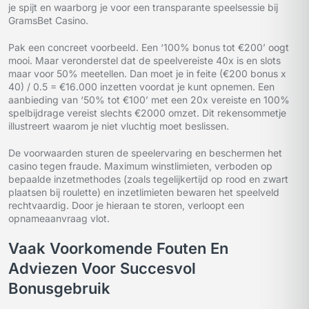
je spijt en waarborg je voor een transparante speelsessie bij
GramsBet Casino.
Pak een concreet voorbeeld. Een ‘100% bonus tot €200’ oogt
mooi. Maar veronderstel dat de speelvereiste 40x is en slots
maar voor 50% meetellen. Dan moet je in feite (€200 bonus x
40) / 0.5 = €16.000 inzetten voordat je kunt opnemen. Een
aanbieding van ‘50% tot €100’ met een 20x vereiste en 100%
spelbijdrage vereist slechts €2000 omzet. Dit rekensommetje
illustreert waarom je niet vluchtig moet beslissen.
De voorwaarden sturen de speelervaring en beschermen het
casino tegen fraude. Maximum winstlimieten, verboden op
bepaalde inzetmethodes (zoals tegelijkertijd op rood en zwart
plaatsen bij roulette) en inzetlimieten bewaren het speelveld
rechtvaardig. Door je hieraan te storen, verloopt een
opnameaanvraag vlot.
Vaak Voorkomende Fouten En
Adviezen Voor Succesvol
Bonusgebruik