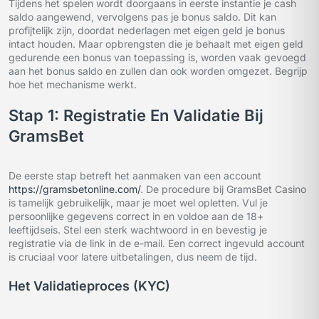
Tijdens het spelen wordt doorgaans in eerste instantie je cash
saldo aangewend, vervolgens pas je bonus saldo. Dit kan
profijtelijk zijn, doordat nederlagen met eigen geld je bonus
intact houden. Maar opbrengsten die je behaalt met eigen geld
gedurende een bonus van toepassing is, worden vaak gevoegd
aan het bonus saldo en zullen dan ook worden omgezet. Begrijp
hoe het mechanisme werkt.
Stap 1: Registratie En Validatie Bij
GramsBet
De eerste stap betreft het aanmaken van een account
https://gramsbetonline.com/
. De procedure bij GramsBet Casino
is tamelijk gebruikelijk, maar je moet wel opletten. Vul je
persoonlijke gegevens correct in en voldoe aan de 18+
leeftijdseis. Stel een sterk wachtwoord in en bevestig je
registratie via de link in de e-mail. Een correct ingevuld account
is cruciaal voor latere uitbetalingen, dus neem de tijd.
Het Validatieproces (KYC)