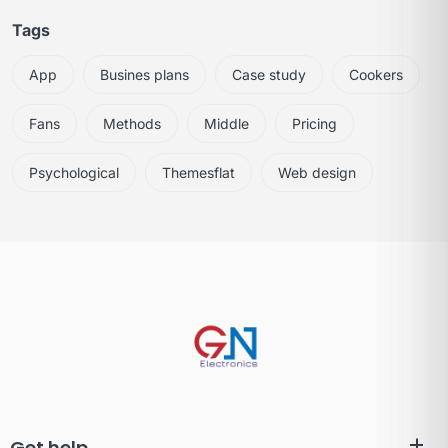
Tags
App
Busines plans
Case study
Cookers
Fans
Methods
Middle
Pricing
Psychological
Themesflat
Web design
Get help