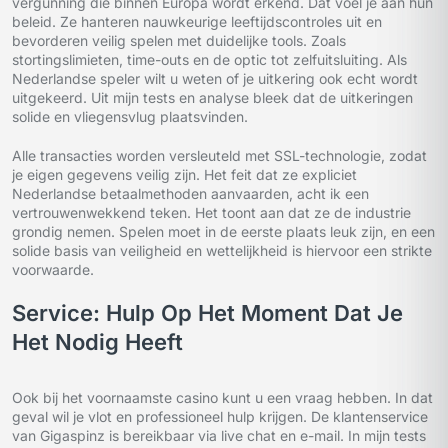
vergunning die binnen Europa wordt erkend. Dat voel je aan hun
beleid. Ze hanteren nauwkeurige leeftijdscontroles uit en
bevorderen veilig spelen met duidelijke tools. Zoals
stortingslimieten, time-outs en de optic tot zelfuitsluiting. Als
Nederlandse speler wilt u weten of je uitkering ook echt wordt
uitgekeerd. Uit mijn tests en analyse bleek dat de uitkeringen
solide en vliegensvlug plaatsvinden.
Alle transacties worden versleuteld met SSL-technologie, zodat
je eigen gegevens veilig zijn. Het feit dat ze expliciet
Nederlandse betaalmethoden aanvaarden, acht ik een
vertrouwenwekkend teken. Het toont aan dat ze de industrie
grondig nemen. Spelen moet in de eerste plaats leuk zijn, en een
solide basis van veiligheid en wettelijkheid is hiervoor een strikte
voorwaarde.
Service: Hulp Op Het Moment Dat Je
Het Nodig Heeft
Ook bij het voornaamste casino kunt u een vraag hebben. In dat
geval wil je vlot en professioneel hulp krijgen. De klantenservice
van Gigaspinz is bereikbaar via live chat en e-mail. In mijn tests