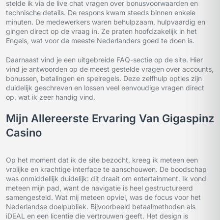
stelde ik via de live chat vragen over bonusvoorwaarden en
technische details. De respons kwam steeds binnen enkele
minuten. De medewerkers waren behulpzaam, hulpvaardig en
gingen direct op de vraag in. Ze praten hoofdzakelijk in het
Engels, wat voor de meeste Nederlanders goed te doen is.
Daarnaast vind je een uitgebreide FAQ-sectie op de site. Hier
vind je antwoorden op de meest gestelde vragen over accounts,
bonussen, betalingen en spelregels. Deze zelfhulp opties zijn
duidelijk geschreven en lossen veel eenvoudige vragen direct
op, wat ik zeer handig vind.
Mijn Allereerste Ervaring Van Gigaspinz
Casino
Op het moment dat ik de site bezocht, kreeg ik meteen een
vrolijke en krachtige interface te aanschouwen. De boodschap
was onmiddellijk duidelijk: dit draait om entertainment. Ik vond
meteen mijn pad, want de navigatie is heel gestructureerd
samengesteld. Wat mij meteen opviel, was de focus voor het
Nederlandse doelpubliek. Bijvoorbeeld betaalmethoden als
iDEAL en een licentie die vertrouwen geeft. Het design is