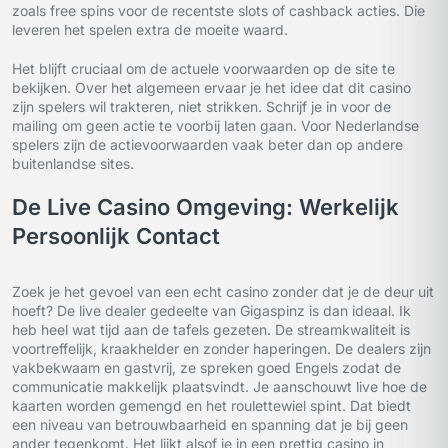
zoals free spins voor de recentste slots of cashback acties. Die
leveren het spelen extra de moeite waard.
Het blijft cruciaal om de actuele voorwaarden op de site te
bekijken. Over het algemeen ervaar je het idee dat dit casino
zijn spelers wil trakteren, niet strikken. Schrijf je in voor de
mailing om geen actie te voorbij laten gaan. Voor Nederlandse
spelers zijn de actievoorwaarden vaak beter dan op andere
buitenlandse sites.
De Live Casino Omgeving: Werkelijk
Persoonlijk Contact
Zoek je het gevoel van een echt casino zonder dat je de deur uit
hoeft? De live dealer gedeelte van Gigaspinz is dan ideaal. Ik
heb heel wat tijd aan de tafels gezeten. De streamkwaliteit is
voortreffelijk, kraakhelder en zonder haperingen. De dealers zijn
vakbekwaam en gastvrij, ze spreken goed Engels zodat de
communicatie makkelijk plaatsvindt. Je aanschouwt live hoe de
kaarten worden gemengd en het roulettewiel spint. Dat biedt
een niveau van betrouwbaarheid en spanning dat je bij geen
ander tegenkomt. Het lijkt alsof je in een prettig casino in