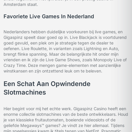
Amsterdam staat.
Favoriete Live Games In Nederland
Nederlanders hebben duidelijke voorkeuren bij live games, en
Gigaspinz speelt daar goed op in. Live Blackjack is voortdurend
goed gevuld, een plek om je strategie tegen de dealer te
oefenen. Live Roulette, in varianten zoals Lightning en Auto,
brengt flinke spanning. Maar de belangrijkste hit onder mijn
vrienden en ik zijn de Live Game Shows, zoals Monopoly Live of
Crazy Time. Deze mengen game-elementen met aanzienlijke
winstkansen en zijn ontzettend leuk om te beleven.
Een Schat Aan Opwindende
Slotmachines
Hier begint voor mij het echte werk. Gigaspinz Casino heeft een
enorme collectie slotmachines van de beste ontwikkelaars. Houd
je van klassieke fruitautomaten, boeiende videoslots of de
geliefde Megaways™ games? Je vindt ze hier allemaal. Tijdens
mijn speelsessies kwam ik titels tegen van NetEnt, Pragmatic