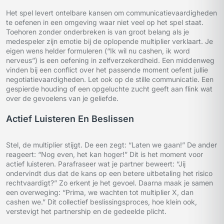
Het spel levert ontelbare kansen om communicatievaardigheden
te oefenen in een omgeving waar niet veel op het spel staat.
Toehoren zonder onderbreken is van groot belang als je
medespeler zijn emotie bij de oplopende multiplier verklaart. Je
eigen wens helder formuleren (“Ik wil nu cashen, ik word
nerveus”) is een oefening in zelfverzekerdheid. Een middenweg
vinden bij een conflict over het passende moment oefent jullie
negotiatievaardigheden. Let ook op de stille communicatie. Een
gespierde houding of een opgeluchte zucht geeft aan flink wat
over de gevoelens van je geliefde.
Actief Luisteren En Beslissen
Stel, de multiplier stijgt. De een zegt: “Laten we gaan!” De ander
reageert: “Nog even, het kan hoger!” Dit is het moment voor
actief luisteren. Parafraseer wat je partner beweert: “Jij
ondervindt dus dat de kans op een betere uitbetaling het risico
rechtvaardigt?” Zo erkent je het gevoel. Daarna maak je samen
een overweging: “Prima, we wachten tot multiplier X, dan
cashen we.” Dit collectief beslissingsproces, hoe klein ook,
verstevigt het partnership en de gedeelde plicht.