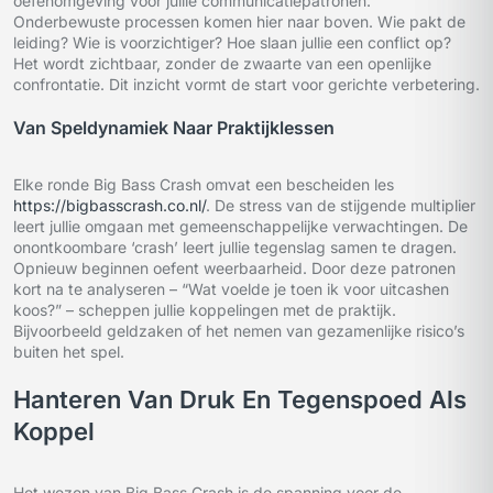
oefenomgeving voor jullie communicatiepatronen.
Onderbewuste processen komen hier naar boven. Wie pakt de
leiding? Wie is voorzichtiger? Hoe slaan jullie een conflict op?
Het wordt zichtbaar, zonder de zwaarte van een openlijke
confrontatie. Dit inzicht vormt de start voor gerichte verbetering.
Van Speldynamiek Naar Praktijklessen
Elke ronde Big Bass Crash omvat een bescheiden les
https://bigbasscrash.co.nl/
. De stress van de stijgende multiplier
leert jullie omgaan met gemeenschappelijke verwachtingen. De
onontkoombare ‘crash’ leert jullie tegenslag samen te dragen.
Opnieuw beginnen oefent weerbaarheid. Door deze patronen
kort na te analyseren – “Wat voelde je toen ik voor uitcashen
koos?” – scheppen jullie koppelingen met de praktijk.
Bijvoorbeeld geldzaken of het nemen van gezamenlijke risico’s
buiten het spel.
Hanteren Van Druk En Tegenspoed Als
Koppel
Het wezen van Big Bass Crash is de spanning voor de