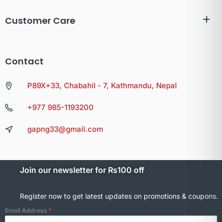
Customer Care
Contact
P89X+33, Chabahil - 7, Kathmandu, Nepal
+977 985-1193200
gapng33@gmail.com
Join our newsletter for Rs100 off
Register now to get latest updates on promotions & coupons.
Email Address
*