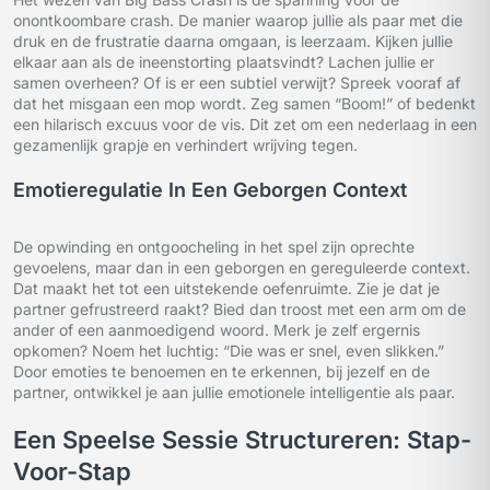
onontkoombare crash. De manier waarop jullie als paar met die
druk en de frustratie daarna omgaan, is leerzaam. Kijken jullie
elkaar aan als de ineenstorting plaatsvindt? Lachen jullie er
samen overheen? Of is er een subtiel verwijt? Spreek vooraf af
dat het misgaan een mop wordt. Zeg samen “Boom!” of bedenkt
een hilarisch excuus voor de vis. Dit zet om een nederlaag in een
gezamenlijk grapje en verhindert wrijving tegen.
Emotieregulatie In Een Geborgen Context
De opwinding en ontgoocheling in het spel zijn oprechte
gevoelens, maar dan in een geborgen en gereguleerde context.
Dat maakt het tot een uitstekende oefenruimte. Zie je dat je
partner gefrustreerd raakt? Bied dan troost met een arm om de
ander of een aanmoedigend woord. Merk je zelf ergernis
opkomen? Noem het luchtig: “Die was er snel, even slikken.”
Door emoties te benoemen en te erkennen, bij jezelf en de
partner, ontwikkel je aan jullie emotionele intelligentie als paar.
Een Speelse Sessie Structureren: Stap-
Voor-Stap