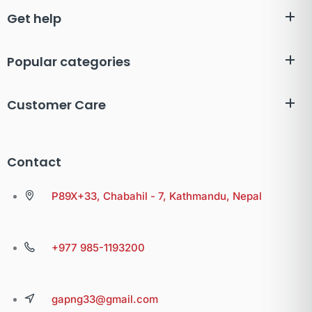
Get help
Popular categories
Customer Care
Contact
P89X+33, Chabahil - 7, Kathmandu, Nepal
+977 985-1193200
gapng33@gmail.com