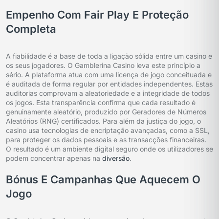
Empenho Com Fair Play E Proteção
Completa
A fiabilidade é a base de toda a ligação sólida entre um casino e
os seus jogadores. O Gamblerina Casino leva este princípio a
sério. A plataforma atua com uma licença de jogo conceituada e
é auditada de forma regular por entidades independentes. Estas
auditorias comprovam a aleatoriedade e a integridade de todos
os jogos. Esta transparência confirma que cada resultado é
genuinamente aleatório, produzido por Geradores de Números
Aleatórios (RNG) certificados. Para além da justiça do jogo, o
casino usa tecnologias de encriptação avançadas, como a SSL,
para proteger os dados pessoais e as transacções financeiras.
O resultado é um ambiente digital seguro onde os utilizadores se
podem concentrar apenas na
diversão
.
Bónus E Campanhas Que Aquecem O
Jogo