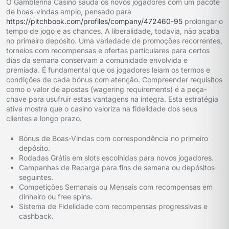
O Gamblerina Casino saúda os novos jogadores com um pacote
de boas-vindas amplo, pensado para
https://pitchbook.com/profiles/company/472460-95
prolongar o
tempo de jogo e as chances. A liberalidade, todavia, não acaba
no primeiro depósito. Uma variedade de promoções recorrentes,
torneios com recompensas e ofertas particulares para certos
dias da semana conservam a comunidade envolvida e
premiada. É fundamental que os jogadores leiam os termos e
condições de cada bónus com atenção. Compreender requisitos
como o valor de apostas (wagering requirements) é a peça-
chave para usufruir estas vantagens na íntegra. Esta estratégia
ativa mostra que o casino valoriza na fidelidade dos seus
clientes a longo prazo.
Bónus de Boas-Vindas com correspondência no primeiro
depósito.
Rodadas Grátis em slots escolhidas para novos jogadores.
Campanhas de Recarga para fins de semana ou depósitos
seguintes.
Competições Semanais ou Mensais com recompensas em
dinheiro ou free spins.
Sistema de Fidelidade com recompensas progressivas e
cashback.