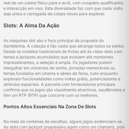
real de um casino físico para o ecrã, com croupiers qualificados
e interacção em vivo. Esta diversidade faz com que cada visita
seja única e carregada de coisas novas para explorar.
Slots: A Alma Da Ação
As máquinas slot são o foco principal da proposta do
Gamblerina. A coleção é tão vasta que abrange todos os estilos.
Desde os modelos tradicionais de frutas até às video slots com
temas e jackpots acumulados que evoluem até montantes
impressionantes, a seleção é ampla. Os jogadores podem
mergulhar em universos de sonho, jornadas memoráveis ou
temas fundados em cinema e séries de fama, tudo enquanto
exploram funcionalidades como voltas grátis, potenciadores e
símbolos especiais. A parceria com fornecedores principais
confirma que os jogos são visualmente atractivos, equilibrados e
têm um RTP (RTP) que concorre com os melhores.
Pontos Altos Essenciais Na Zona De Slots
No meio de centenas de escolhas, alguns jogos evidenciam-se.
As slots com jackpot progressivo agem como um chamariz, pois