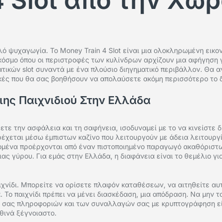
4 Slot από την Χώ
 ψυχαγωγία. Το Money Train 4 Slot είναι μια ολοκληρωμένη εικο
κόσμο όπου οι περιστροφές των κυλίνδρων αρχίζουν μια αφήγηση
ατικών slot συναντά με ένα πλούσιο διηγηματικό περιβάλλον. Θα 
γικές που θα σας βοηθήσουν να απολαύσετε ακόμη περισσότερο το 
ιης Παιχνιδιού Στην Ελλάδα
τε την ασφάλεια και τη σαφήνεια, ισοδυναμεί με το να κινείστε 
αρέχεται μέσω έμπιστων καζίνο που λειτουργούν με άδεια λειτουργί
εδομένα προέρχονται από έναν πιστοποιημένο παραγωγό ακαθόριστ
ας γύρου. Για εμάς στην Ελλάδα, η διαφάνεια είναι το θεμέλιο για
ιχνίδι. Μπορείτε να ορίσετε πλαφόν καταθέσεων, να αιτηθείτε αυ
. Το παιχνίδι πρέπει να μένει διασκέδαση, μια απόδραση. Να μην 
 σας πληροφοριών και των συναλλαγών σας με κρυπτογράφηση είν
ηθινά ξέγνοιαστο.