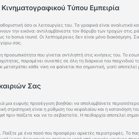
α Κινηματογραφικού Τύπου Εμπειρία
καθοριστική όσο οι λειτουργίες του. Τα γραφικά είναι αναλυτικά κ
ώνουν την εικόνα: αντιλαμβάνεστε τον θόρυβο των τροχών στις ρά
έως το bonus round. Οι λεπτομέρειες δεν είναι μόνο διακόσμηση. 
 γύρω σας.
η προσωπικότητα που γίνεται αντιληπτή στις κινήσεις του. Το εσω
αχύτητας, παραμένει συνεπές σε όλη τη διάρκεια του παιχνιδιού το
ι μετατρέπει κάθε νίκη να φαίνεται πιο σημαντική, γιατί αποτελεί
υκαιριών Σας
λλά μια ευφυής προσέγγιση βοηθάει να απολαμβάνετε περισσότερο 
σική στρατηγική είναι η ρύθμιση του κεφαλαίου και η κατανόηση το
t πριν παίξετε και να το σεβαστείτε. Η πειθαρχία αποτελεί σημαν
. Παίξτε με ένα ποσό που προσφέρει αρκετές περιστροφές. Το παιχ
 μεγαλώνετε δραματικά το στοίχημα μετά από μερικές χαμένες περ