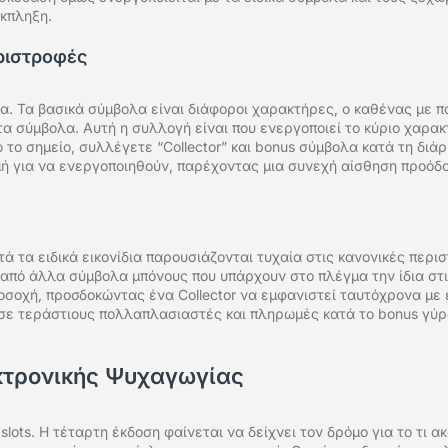
έκπληξη.
ριστροφές
ία. Τα βασικά σύμβολα είναι διάφοροι χαρακτήρες, ο καθένας με πο
α σύμβολα. Αυτή η συλλογή είναι που ενεργοποιεί το κύριο χαρακ
ό το σημείο, συλλέγετε “Collector” και bonus σύμβολα κατά τη διά
ή για να ενεργοποιηθούν, παρέχοντας μια συνεχή αίσθηση προόδο
τά τα ειδικά εικονίδια παρουσιάζονται τυχαία στις κανονικές περι
 από άλλα σύμβολα μπόνους που υπάρχουν στο πλέγμα την ίδια στι
σοχή, προσδοκώντας ένα Collector να εμφανιστεί ταυτόχρονα με
 σε τεράστιους πολλαπλασιαστές και πληρωμές κατά το bonus γύρ
εκτρονικής Ψυχαγωγίας
slots. Η τέταρτη έκδοση φαίνεται να δείχνει τον δρόμο για το τι α