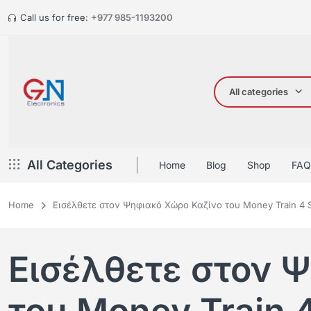
Call us for free:
+977 985-1193200
All categories
All Categories
Home
Blog
Shop
FAQ
Home
Εισέλθετε στον Ψηφιακό Χώρο Καζίνο του Money Train 4 
Εισέλθετε στον 