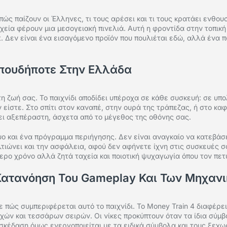
ώς παίζουν οι Έλληνες, τι τους αρέσει και τι τους κρατάει ενθου
ιχεία φέρουν μια μεσογειακή πινελιά. Αυτή η φροντίδα στην τοπική
. Δεν είναι ένα εισαγόμενο προϊόν που πουλιέται εδώ, αλλά ένα πα
πουδήποτε Στην Ελλάδα
η ζωή σας. Το παιχνίδι αποδίδει υπέροχα σε κάθε συσκευή: σε υπο
αν είστε. Στο σπίτι στον καναπέ, στην ουρά της τράπεζας, ή στο κα
ει αξεπέραστη, άσχετα από το μέγεθος της οθόνης σας.
τυο και ένα πρόγραμμα περιήγησης. Δεν είναι αναγκαίο να κατεβάσ
ιώνει και την ασφάλεια, αφού δεν αφήνετε ίχνη στις συσκευές σ
ρο χρόνο αλλά ζητά ταχεία και ποιοτική ψυχαγωγία όπου τον πετ
ατανόηση Του Gameplay Και Των Μηχαν
ε πώς συμπεριφέρεται αυτό το παιχνίδι. Το Money Train 4 διαφέρει
χών και τεσσάρων σειρών. Οι νίκες προκύπτουν όταν τα ίδια σύμ
ασκέδαση όμως ενεργοποιείται με τα ειδικά σύμβολα και τους ξεχ