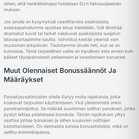
siihen, että henkilötietojasi hoidetaan EU:n tietosuojalakien
mukaan.
Jos sinulla on kysymyksiä vaadittavista asiakirjoista,
asiakaspalvelumme opastaa sinua mielellään. Voit lähettää
skannatut kuvat tai tarkat valokuvat asiakirjoista suojatun
latausportaalimme kautta. Vahvistus kestää yleensä vain
muutaman arkipäivän. Tiedotamme sinulle heti, kun se on
kunnossa. Tämä tarpeellinen vaihe on lopullinen este ennen kuin
pääset täysipainoisesti pelaamaan ja lunastamaan bonukset.
Muut Olennaiset Bonussäännöt Ja
Määräykset
Panostusvaatimusten ohella löytyy muita rajoituksia, jotka
koskevat tarjousten käyttämiseen. Yksi yleisimmistä onkin
panoksenrajoitus. Se määrää suurimman sallitun panoksen, jonka
pystyt laittaa pelatessasi bonuksia. Tämän rajoituksen ylitys
saattaa johtaa bonuksen ja siihen kuuluvien voittojen
kadottamiseen. On olennaista katsoa bonusehdoista, mikä on
sallittu enimmäispanos.