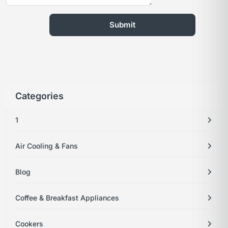
Categories
1
Air Cooling & Fans
Blog
Coffee & Breakfast Appliances
Cookers