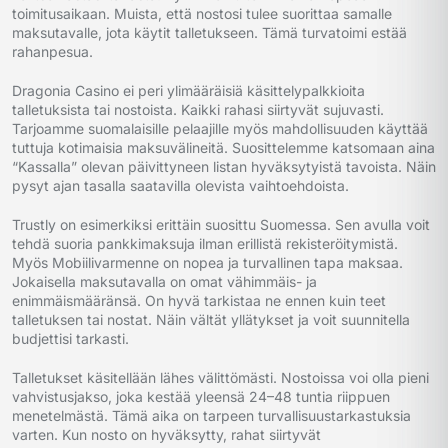
toimitusaikaan. Muista, että nostosi tulee suorittaa samalle
maksutavalle, jota käytit talletukseen. Tämä turvatoimi estää
rahanpesua.
Dragonia Casino ei peri ylimääräisiä käsittelypalkkioita
talletuksista tai nostoista. Kaikki rahasi siirtyvät sujuvasti.
Tarjoamme suomalaisille pelaajille myös mahdollisuuden käyttää
tuttuja kotimaisia maksuvälineitä. Suosittelemme katsomaan aina
“Kassalla” olevan päivittyneen listan hyväksytyistä tavoista. Näin
pysyt ajan tasalla saatavilla olevista vaihtoehdoista.
Trustly on esimerkiksi erittäin suosittu Suomessa. Sen avulla voit
tehdä suoria pankkimaksuja ilman erillistä rekisteröitymistä.
Myös Mobiilivarmenne on nopea ja turvallinen tapa maksaa.
Jokaisella maksutavalla on omat vähimmäis- ja
enimmäismääränsä. On hyvä tarkistaa ne ennen kuin teet
talletuksen tai nostat. Näin vältät yllätykset ja voit suunnitella
budjettisi tarkasti.
Talletukset käsitellään lähes välittömästi. Nostoissa voi olla pieni
vahvistusjakso, joka kestää yleensä 24–48 tuntia riippuen
menetelmästä. Tämä aika on tarpeen turvallisuustarkastuksia
varten. Kun nosto on hyväksytty, rahat siirtyvät