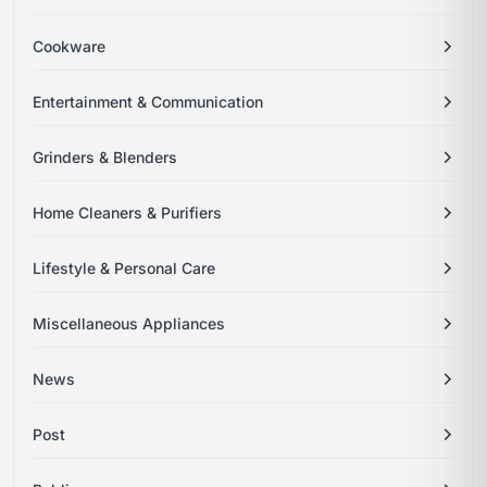
Cookware
Entertainment & Communication
Grinders & Blenders
Home Cleaners & Purifiers
Lifestyle & Personal Care
Miscellaneous Appliances
News
Post