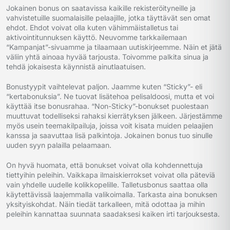
Jokainen bonus on saatavissa kaikille rekisteröityneille ja
vahvistetuille suomalaisille pelaajille, jotka täyttävät sen omat
ehdot. Ehdot voivat olla kuten vähimmäistalletus tai
aktivointitunnuksen käyttö. Neuvomme tarkkailemaan
“Kampanjat”-sivuamme ja tilaamaan uutiskirjeemme. Näin et jätä
väliin yhtä ainoaa hyvää tarjousta. Toivomme palkita sinua ja
tehdä jokaisesta käynnistä ainutlaatuisen.
Bonustyypit vaihtelevat paljon. Jaamme kuten “Sticky”- eli
“kertabonuksia”. Ne tuovat lisätehoa pelisaldoosi, mutta et voi
käyttää itse bonusrahaa. “Non-Sticky”-bonukset puolestaan
muuttuvat todelliseksi rahaksi kierrätyksen jälkeen. Järjestämme
myös usein teemakilpailuja, joissa voit kisata muiden pelaajien
kanssa ja saavuttaa lisä palkintoja. Jokainen bonus tuo sinulle
uuden syyn palailla pelaamaan.
On hyvä huomata, että bonukset voivat olla kohdennettuja
tiettyihin peleihin. Vaikkapa ilmaiskierrokset voivat olla päteviä
vain yhdelle uudelle kolikkopelille. Talletusbonus saattaa olla
käytettävissä laajemmalla valikoimalla. Tarkasta aina bonuksen
yksityiskohdat. Näin tiedät tarkalleen, mitä odottaa ja mihin
peleihin kannattaa suunnata saadaksesi kaiken irti tarjouksesta.