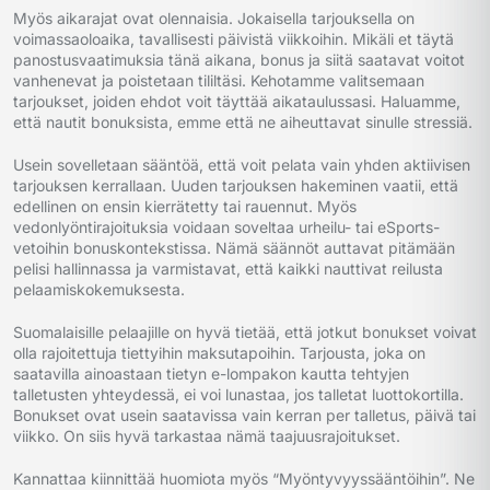
Myös aikarajat ovat olennaisia. Jokaisella tarjouksella on
voimassaoloaika, tavallisesti päivistä viikkoihin. Mikäli et täytä
panostusvaatimuksia tänä aikana, bonus ja siitä saatavat voitot
vanhenevat ja poistetaan tililtäsi. Kehotamme valitsemaan
tarjoukset, joiden ehdot voit täyttää aikataulussasi. Haluamme,
että nautit bonuksista, emme että ne aiheuttavat sinulle stressiä.
Usein sovelletaan sääntöä, että voit pelata vain yhden aktiivisen
tarjouksen kerrallaan. Uuden tarjouksen hakeminen vaatii, että
edellinen on ensin kierrätetty tai rauennut. Myös
vedonlyöntirajoituksia voidaan soveltaa urheilu- tai eSports-
vetoihin bonuskontekstissa. Nämä säännöt auttavat pitämään
pelisi hallinnassa ja varmistavat, että kaikki nauttivat reilusta
pelaamiskokemuksesta.
Suomalaisille pelaajille on hyvä tietää, että jotkut bonukset voivat
olla rajoitettuja tiettyihin maksutapoihin. Tarjousta, joka on
saatavilla ainoastaan tietyn e-lompakon kautta tehtyjen
talletusten yhteydessä, ei voi lunastaa, jos talletat luottokortilla.
Bonukset ovat usein saatavissa vain kerran per talletus, päivä tai
viikko. On siis hyvä tarkastaa nämä taajuusrajoitukset.
Kannattaa kiinnittää huomiota myös “Myöntyvyyssääntöihin”. Ne