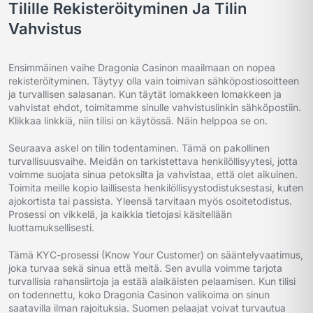
Tilille Rekisteröityminen Ja Tilin
Vahvistus
Ensimmäinen vaihe Dragonia Casinon maailmaan on nopea
rekisteröityminen. Täytyy olla vain toimivan sähköpostiosoitteen
ja turvallisen salasanan. Kun täytät lomakkeen lomakkeen ja
vahvistat ehdot, toimitamme sinulle vahvistuslinkin sähköpostiin.
Klikkaa linkkiä, niin tilisi on käytössä. Näin helppoa se on.
Seuraava askel on tilin todentaminen. Tämä on pakollinen
turvallisuusvaihe. Meidän on tarkistettava henkilöllisyytesi, jotta
voimme suojata sinua petoksilta ja vahvistaa, että olet aikuinen.
Toimita meille kopio laillisesta henkilöllisyystodistuksestasi, kuten
ajokortista tai passista. Yleensä tarvitaan myös osoitetodistus.
Prosessi on vikkelä, ja kaikkia tietojasi käsitellään
luottamuksellisesti.
Tämä KYC-prosessi (Know Your Customer) on sääntelyvaatimus,
joka turvaa sekä sinua että meitä. Sen avulla voimme tarjota
turvallisia rahansiirtoja ja estää alaikäisten pelaamisen. Kun tilisi
on todennettu, koko Dragonia Casinon valikoima on sinun
saatavilla ilman rajoituksia. Suomen pelaajat voivat turvautua