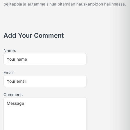
pelitapoja ja autamme sinua pitämään hauskanpidon hallinnassa.
Add Your Comment
Name:
Email:
Comment: