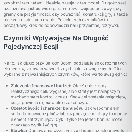
szybkimi rezultatami, idealnie pasuje w ten model. Długość sesji
uzależniona jest od wielu parametrów: swojego postawy (czy
gramy dla przyjemności, czy poważnie), konstrukcji gry, a także
naszych osobistych granic. Pojęcie tych czynników to
początkowy krok do odpowiedzialnej i przyjemnej rozrywki.
Czynniki Wpływające Na Długość
Pojedynczej Sesji
Na to, jak długo przy Balloon Boom, oddziałuje splot rozmaitych
elementów, zarówno wewnętrznych, jak i zewnętrznych. Oto
wybrane z najważniejszych czynników, które warto uwzględnić:
Założenia finansowe i budżet:
Określenie z góry
realistycznego celu wygranej albo straty jest najlepszym
mechanizmem kontroli czasu. Kiedy cel zostanie osiągnięty,
sesja powinna się naturalnie zakończyć.
Częstotliwość i charakter bonusów:
Jak wspomniałem,
seria darmowych spinów lub rozpoczęcie mini-gry to mocny
element zatrzymujący. Cykl “tylko ten jeden bonus” może
znacząco wydłużyć grę.
Stawka:
Obstawianie wyższymi zakładami często powoduje