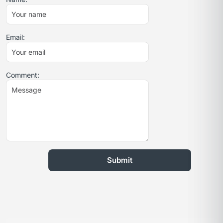
Email:
Comment: