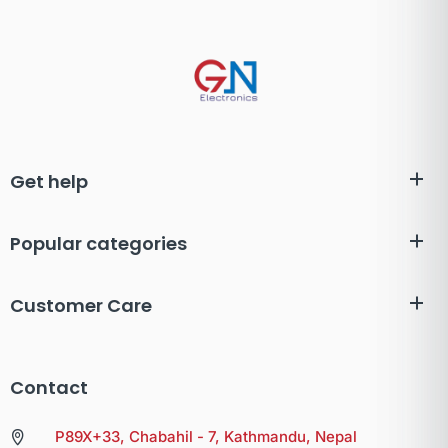
Get help
Popular categories
Customer Care
Contact
P89X+33, Chabahil - 7, Kathmandu, Nepal