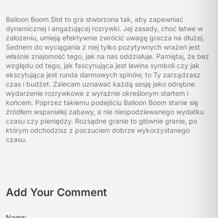
Balloon Boom Slot to gra stworzona tak, aby zapewniać
dynamicznej i angażującej rozrywki. Jej zasady, choć łatwe w
założeniu, umieją efektywnie zwrócić uwagę gracza na dłużej.
Sednem do wyciągania z niej tylko pozytywnych wrażeń jest
właśnie znajomość tego, jak na nas oddziałuje. Pamiętaj, że bez
względu od tego, jak fascynująca jest lawina symboli czy jak
ekscytująca jest runda darmowych spinów, to Ty zarządzasz
czas i budżet. Zalecam uznawać każdą sesję jako odrębne
wydarzenie rozrywkowe z wyraźnie określonym startem i
końcem. Poprzez takiemu podejściu Balloon Boom stanie się
źródłem wspaniałej zabawy, a nie niespodziewanego wydatku
czasu czy pieniędzy. Rozsądne granie to głównie granie, po
którym odchodzisz z poczuciem dobrze wykorzystanego
czasu.
Add Your Comment
Name: