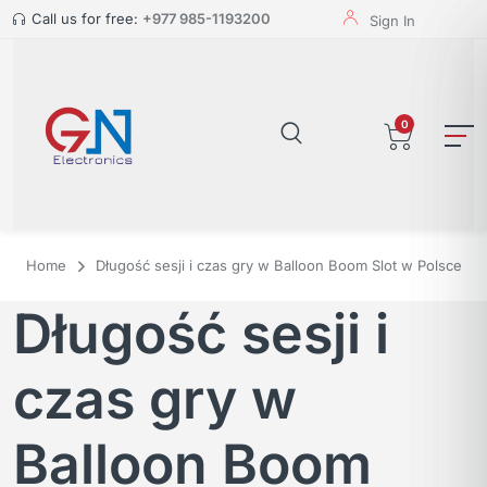
Call us for free:
+977 985-1193200
Sign In
0
Home
Długość sesji i czas gry w Balloon Boom Slot w Polsce
Długość sesji i
czas gry w
Balloon Boom