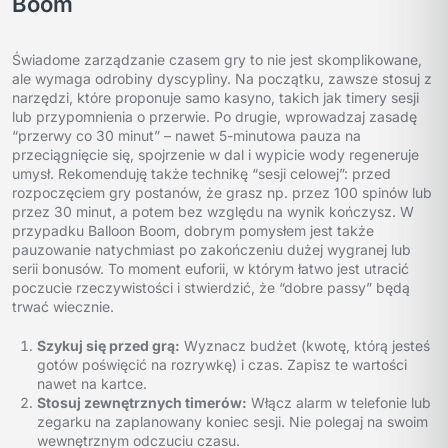
Boom
Świadome zarządzanie czasem gry to nie jest skomplikowane,
ale wymaga odrobiny dyscypliny. Na początku, zawsze stosuj z
narzędzi, które proponuje samo kasyno, takich jak timery sesji
lub przypomnienia o przerwie. Po drugie, wprowadzaj zasadę
“przerwy co 30 minut” – nawet 5-minutowa pauza na
przeciągnięcie się, spojrzenie w dal i wypicie wody regeneruje
umysł. Rekomenduję także technikę “sesji celowej”: przed
rozpoczęciem gry postanów, że grasz np. przez 100 spinów lub
przez 30 minut, a potem bez względu na wynik kończysz. W
przypadku Balloon Boom, dobrym pomysłem jest także
pauzowanie natychmiast po zakończeniu dużej wygranej lub
serii bonusów. To moment euforii, w którym łatwo jest utracić
poczucie rzeczywistości i stwierdzić, że “dobre passy” będą
trwać wiecznie.
Szykuj się przed grą:
Wyznacz budżet (kwotę, którą jesteś
gotów poświęcić na rozrywkę) i czas. Zapisz te wartości
nawet na kartce.
Stosuj zewnętrznych timerów:
Włącz alarm w telefonie lub
zegarku na zaplanowany koniec sesji. Nie polegaj na swoim
wewnętrznym odczuciu czasu.