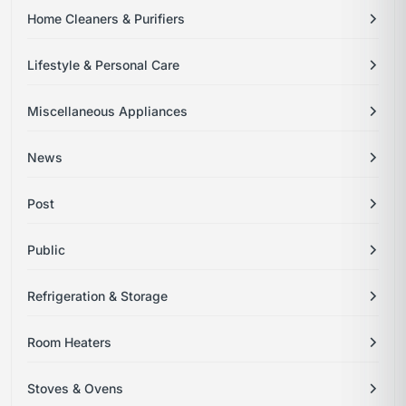
Home Cleaners & Purifiers
Lifestyle & Personal Care
Miscellaneous Appliances
News
Post
Public
Refrigeration & Storage
Room Heaters
Stoves & Ovens