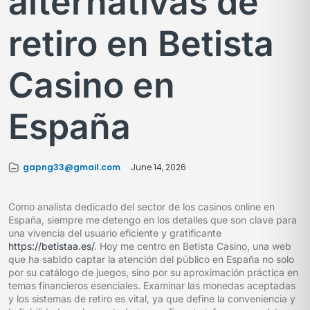
alternativas de
retiro en Betista
Casino en
España
gapng33@gmail.com
June 14, 2026
Como analista dedicado del sector de los casinos online en
España, siempre me detengo en los detalles que son clave para
una vivencia del usuario eficiente y gratificante
https://betistaa.es/
. Hoy me centro en Betista Casino, una web
que ha sabido captar la atención del público en España no solo
por su catálogo de juegos, sino por su aproximación práctica en
temas financieros esenciales. Examinar las monedas aceptadas
y los sistemas de retiro es vital, ya que define la conveniencia y