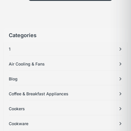
Categories
1
Air Cooling & Fans
Blog
Coffee & Breakfast Appliances
Cookers
Cookware