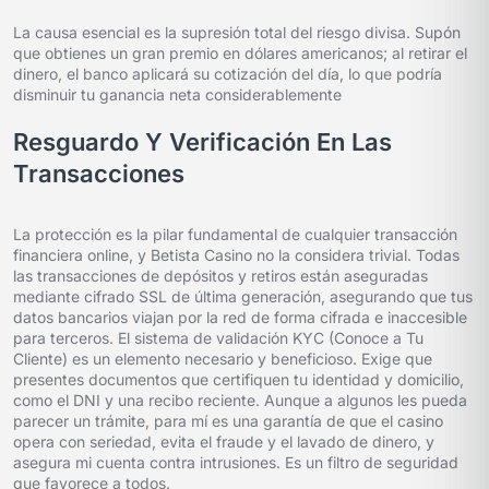
La causa esencial es la supresión total del riesgo divisa. Supón
que obtienes un gran premio en dólares americanos; al retirar el
dinero, el banco aplicará su cotización del día, lo que podría
disminuir tu ganancia neta considerablemente
Resguardo Y Verificación En Las
Transacciones
La protección es la pilar fundamental de cualquier transacción
financiera online, y Betista Casino no la considera trivial. Todas
las transacciones de depósitos y retiros están aseguradas
mediante cifrado SSL de última generación, asegurando que tus
datos bancarios viajan por la red de forma cifrada e inaccesible
para terceros. El sistema de validación KYC (Conoce a Tu
Cliente) es un elemento necesario y beneficioso. Exige que
presentes documentos que certifiquen tu identidad y domicilio,
como el DNI y una recibo reciente. Aunque a algunos les pueda
parecer un trámite, para mí es una garantía de que el casino
opera con seriedad, evita el fraude y el lavado de dinero, y
asegura mi cuenta contra intrusiones. Es un filtro de seguridad
que favorece a todos.