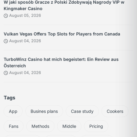
W jaki sposób Gracze z Polski Zdobywają Nagrody VIP w
Kingmaker Casino
August 05, 2026
Vulkan Vegas Offers Top Slots for Players from Canada
August 04, 2026
TurboWinz Casino hat mich begeistert: Ein Review aus
Österreich
August 04, 2026
Tags
App
Busines plans
Case study
Cookers
Fans
Methods
Middle
Pricing