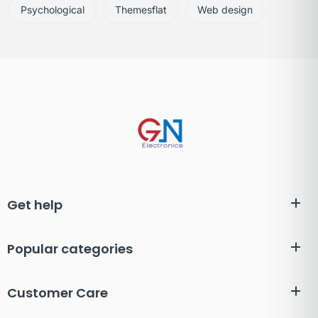
Psychological
Themesflat
Web design
Get help
Popular categories
Customer Care