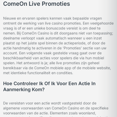
ComeOn Live Promoties
Nieuwe en ervaren spelers kennen vaak bepaalde vragen
omtrent de werking van live casino promoties. Een veelgehoorde
vraag is of er een unieke bonuscode vereist is om deel te
nemen. Bij ComeOn Casino is dit doorgaans niet van toepassing;
deelname verloopt vaak automatisch wanneer u een inzet
plaatst op het juiste spel binnen de actieperiode, of door de
actie handmatig te activeren in de ‘Promoties’ sectie van uw
account. Een volgende vaak gestelde vraag gaat over de
beschikbaarheid van acties voor spelers die via hun mobiel
spelen. Het antwoord is ja; alle live promoties zijn geheel
bereikbaar via de ComeOn mobiele app of de mobiele website,
met identieke functionaliteit en condities.
Hoe Controleer Ik Of Ik Voor Een Actie In
Aanmerking Kom?
De vereisten voor een actie wordt vastgesteld door de
algemene voorwaarden van ComeOn Casino en de specifieke
voorwaarden van de actie. Elementen zoals woonland,