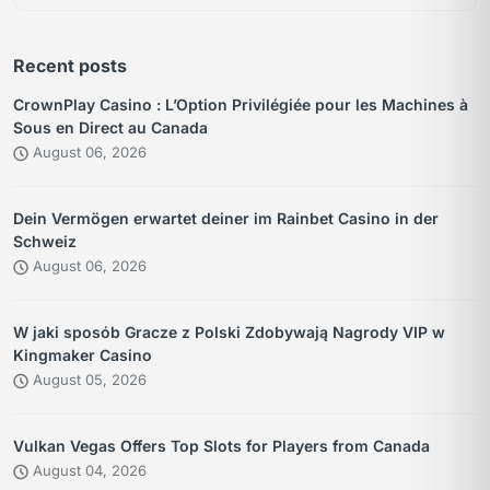
Recent posts
CrownPlay Casino : L’Option Privilégiée pour les Machines à
Sous en Direct au Canada
August 06, 2026
Dein Vermögen erwartet deiner im Rainbet Casino in der
Schweiz
August 06, 2026
W jaki sposób Gracze z Polski Zdobywają Nagrody VIP w
Kingmaker Casino
August 05, 2026
Vulkan Vegas Offers Top Slots for Players from Canada
August 04, 2026