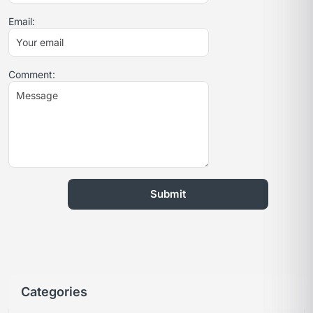
Email:
Comment:
Categories