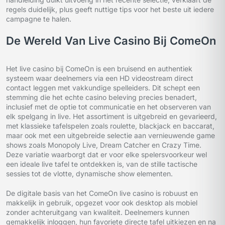
regels duidelijk, plus geeft nuttige tips voor het beste uit iedere
campagne te halen.
De Wereld Van Live Casino Bij ComeOn
Het live casino bij ComeOn is een bruisend en authentiek
systeem waar deelnemers via een HD videostream direct
contact leggen met vakkundige spelleiders. Dit schept een
stemming die het echte casino beleving precies benadert,
inclusief met de optie tot communicatie en het observeren van
elk spelgang in live. Het assortiment is uitgebreid en gevarieerd,
met klassieke tafelspelen zoals roulette, blackjack en baccarat,
maar ook met een uitgebreide selectie aan vernieuwende game
shows zoals Monopoly Live, Dream Catcher en Crazy Time.
Deze variatie waarborgt dat er voor elke spelersvoorkeur wel
een ideale live tafel te ontdekken is, van de stille tactische
sessies tot de vlotte, dynamische show elementen.
De digitale basis van het ComeOn live casino is robuust en
makkelijk in gebruik, opgezet voor ook desktop als mobiel
zonder achteruitgang van kwaliteit. Deelnemers kunnen
gemakkelijk inloggen, hun favoriete directe tafel uitkiezen en na