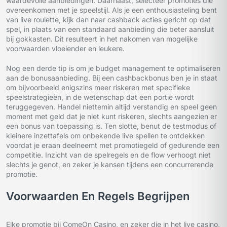
waardevolle aanbiedingen. Daarnaast, selecteer promoties die
overeenkomen met je speelstijl. Als je een enthousiasteling bent
van live roulette, kijk dan naar cashback acties gericht op dat
spel, in plaats van een standaard aanbieding die beter aansluit
bij gokkasten. Dit resulteert in het nakomen van mogelijke
voorwaarden vloeiender en leukere.
Nog een derde tip is om je budget management te optimaliseren
aan de bonusaanbieding. Bij een cashbackbonus ben je in staat
om bijvoorbeeld enigszins meer riskeren met specifieke
speelstrategieën, in de wetenschap dat een portie wordt
teruggegeven. Handel niettemin altijd verstandig en speel geen
moment met geld dat je niet kunt riskeren, slechts aangezien er
een bonus van toepassing is. Ten slotte, benut de testmodus of
kleinere inzettafels om onbekende live spellen te ontdekken
voordat je eraan deelneemt met promotiegeld of gedurende een
competitie. Inzicht van de spelregels en de flow verhoogt niet
slechts je genot, en zeker je kansen tijdens een concurrerende
promotie.
Voorwaarden En Regels Begrijpen
Elke promotie bij ComeOn Casino, en zeker die in het live casino,