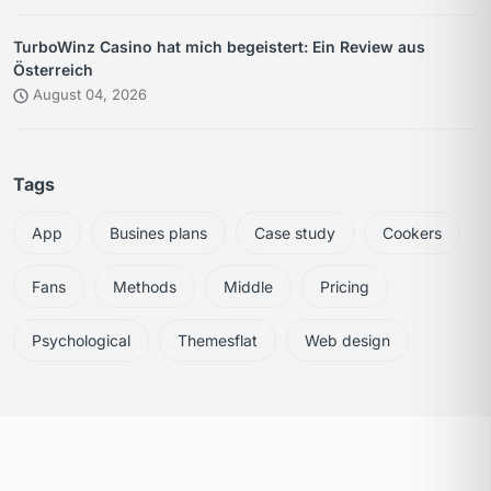
TurboWinz Casino hat mich begeistert: Ein Review aus
Österreich
August 04, 2026
Tags
App
Busines plans
Case study
Cookers
Fans
Methods
Middle
Pricing
Psychological
Themesflat
Web design