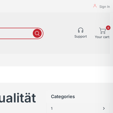
Sign In
0
Support
Your cart:
alität
Categories
1