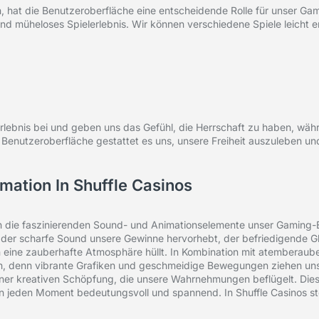
, hat die Benutzeroberfläche eine entscheidende Rolle für unser Gam
nd müheloses Spielerlebnis. Wir können verschiedene Spiele leicht 
ebnis bei und geben uns das Gefühl, die Herrschaft zu haben, währ
Benutzeroberfläche gestattet es uns, unsere Freiheit auszuleben un
ation In Shuffle Casinos
en die faszinierenden Sound- und Animationselemente unser Gaming-E
 der scharfe Sound unsere Gewinne hervorhebt, der befriedigende G
 eine zauberhafte Atmosphäre hüllt. In Kombination mit atemberaub
 an, denn vibrante Grafiken und geschmeidige Bewegungen ziehen uns
il einer kreativen Schöpfung, die unsere Wahrnehmungen beflügelt. Di
jeden Moment bedeutungsvoll und spannend. In Shuffle Casinos s