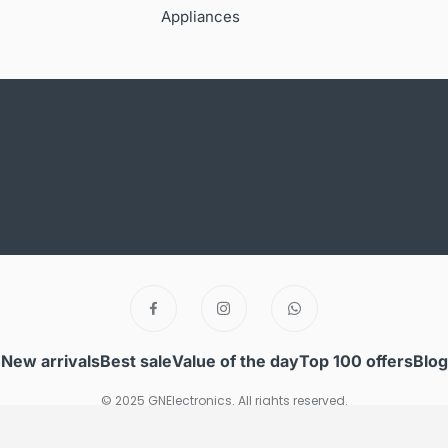
Appliances
New arrivals
Best sale
Value of the day
Top 100 offers
Blog
© 2025 GNElectronics. All rights reserved.