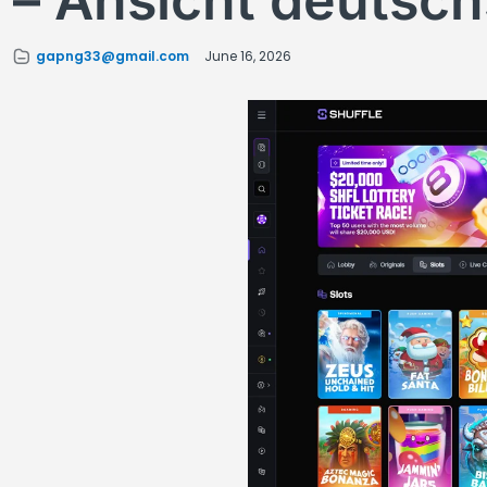
– Ansicht deutsch
gapng33@gmail.com
June 16, 2026