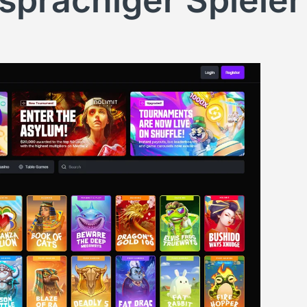
sprachiger Spieler