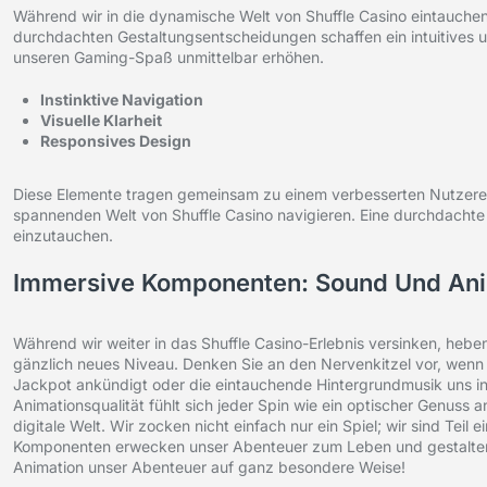
Während wir in die dynamische Welt von Shuffle Casino eintauchen
durchdachten Gestaltungsentscheidungen schaffen ein intuitives u
unseren Gaming-Spaß unmittelbar erhöhen.
Instinktive Navigation
Visuelle Klarheit
Responsives Design
Diese Elemente tragen gemeinsam zu einem verbesserten Nutzererl
spannenden Welt von Shuffle Casino navigieren. Eine durchdachte 
einzutauchen.
Immersive Komponenten: Sound Und Anim
Während wir weiter in das Shuffle Casino-Erlebnis versinken, heb
gänzlich neues Niveau. Denken Sie an den Nervenkitzel vor, wenn
Jackpot ankündigt oder die eintauchende Hintergrundmusik uns in
Animationsqualität fühlt sich jeder Spin wie ein optischer Genuss
digitale Welt. Wir zocken nicht einfach nur ein Spiel; wir sind Te
Komponenten erwecken unser Abenteuer zum Leben und gestalten 
Animation unser Abenteuer auf ganz besondere Weise!