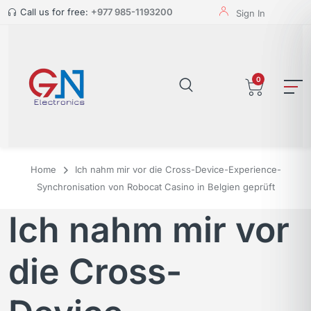
Call us for free:
+977 985-1193200
Sign In
0
Home
Ich nahm mir vor die Cross-Device-Experience-
Synchronisation von Robocat Casino in Belgien geprüft
Ich nahm mir vor
die Cross-