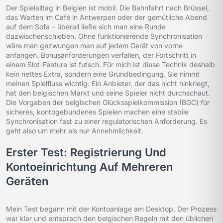
Der Spielalltag in Belgien ist mobil. Die Bahnfahrt nach Brüssel,
das Warten im Café in Antwerpen oder der gemütliche Abend
auf dem Sofa – überall ließe sich man eine Runde
dazwischenschieben. Ohne funktionierende Synchronisation
wäre man gezwungen man auf jedem Gerät von vorne
anfangen. Bonusanforderungen verfallen, der Fortschritt in
einem Slot-Feature ist futsch. Für mich ist diese Technik deshalb
kein nettes Extra, sondern eine Grundbedingung. Sie nimmt
meinen Spielfluss wichtig. Ein Anbieter, der das nicht hinkriegt,
hat den belgischen Markt und seine Spieler nicht durchschaut.
Die Vorgaben der belgischen Glücksspielkommission (BGC) für
sicheres, kontogebundenes Spielen machen eine stabile
Synchronisation fast zu einer regulatorischen Anforderung. Es
geht also um mehr als nur Annehmlichkeit.
Erster Test: Registrierung Und
Kontoeinrichtung Auf Mehreren
Geräten
Mein Test begann mit der Kontoanlage am Desktop. Der Prozess
war klar und entsprach den belgischen Regeln mit den üblichen