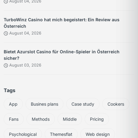
August 04, 2026
TurboWinz Casino hat mich begeistert: Ein Review aus
Österreich
August 04, 2026
Bietet Azurslot Casino für Online-Spieler in Österreich
sicher?
August 03, 2026
Tags
App
Busines plans
Case study
Cookers
Fans
Methods
Middle
Pricing
Psychological
Themesflat
Web design